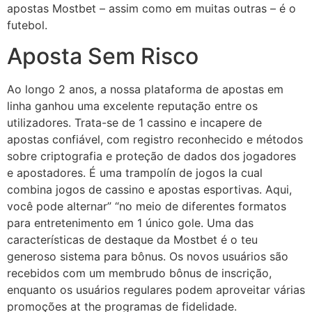
apostas Mostbet – assim como em muitas outras – é o
futebol.
Aposta Sem Risco
Ao longo 2 anos, a nossa plataforma de apostas em
linha ganhou uma excelente reputação entre os
utilizadores. Trata-se de 1 cassino e incapere de
apostas confiável, com registro reconhecido e métodos
sobre criptografia e proteção de dados dos jogadores
e apostadores. É uma trampolín de jogos la cual
combina jogos de cassino e apostas esportivas. Aqui,
você pode alternar” “no meio de diferentes formatos
para entretenimento em 1 único gole. Uma das
características de destaque da Mostbet é o teu
generoso sistema para bônus. Os novos usuários são
recebidos com um membrudo bônus de inscrição,
enquanto os usuários regulares podem aproveitar várias
promoções at the programas de fidelidade.