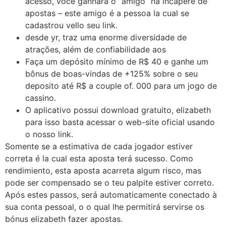
acesso, você ganhará o “amigo” na incapere de
apostas – este amigo é a pessoa la cual se
cadastrou vello seu link.
desde yr, traz uma enorme diversidade de
atrações, além de confiabilidade aos
Faça um depósito mínimo de R$ 40 e ganhe um
bônus de boas-vindas de +125% sobre o seu
deposito até R$ a couple of. 000 para um jogo de
cassino.
O aplicativo possui download gratuito, elizabeth
para isso basta acessar o web-site oficial usando
o nosso link.
Somente se a estimativa de cada jogador estiver
correta é la cual esta aposta terá sucesso. Como
rendimiento, esta aposta acarreta algum risco, mas
pode ser compensado se o teu palpite estiver correto.
Após estes passos, será automaticamente conectado à
sua conta pessoal, o o qual lhe permitirá servirse os
bónus elizabeth fazer apostas.