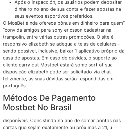
Após o inspección, os usuários podem depositar
dinheiro no ano de sua conta e fazer apostas na
seus eventos esportivos preferidos.
O MosBet ainda oferece bônus em dinheiro para quem”
“convida amigos para sony ericsson cadastrar na
trampolín, entre várias outras promoções. O site é
responsivo elizabeth se adequa a telas de celulares –
sendo possível, inclusive, baixar 1 aplicativo próprio da
casa de apostas. Em caso de dúvidas, o suporte ao
cliente carry out Mostbet estará some sort of sua
disposição elizabeth pode ser solicitado via chat –
felizmente, as suas dúvidas serão respondidas em
português.
Métodos De Pagamento
Mostbet No Brasil
disponíveis. Consistindo no ano de somar pontos nas
cartas que sejam exatamente ou próximas a 21, u