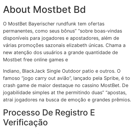
About Mostbet Bd
O MostBet Bayerischer rundfunk tem ofertas
permanentes, como seus bônus” “sobre boas-vindas
disponíveis para jogadores e apostadores, além de
várias promoções sazonais elizabeth únicas. Chama a
new atenção dos usuários a grande quantidade de
Mostbet free online games e
Indiano, BlackJack Single Outdoor patio e outros. O
famoso “jogo carry out avião”, lançado pela Spribe, é to
crash game de maior destaque no cassino MostBet. De
jogabilidade simples at the permitindo duas” “apostas,
atrai jogadores na busca de emoção e grandes prêmios.
Processo De Registro E
Verificação