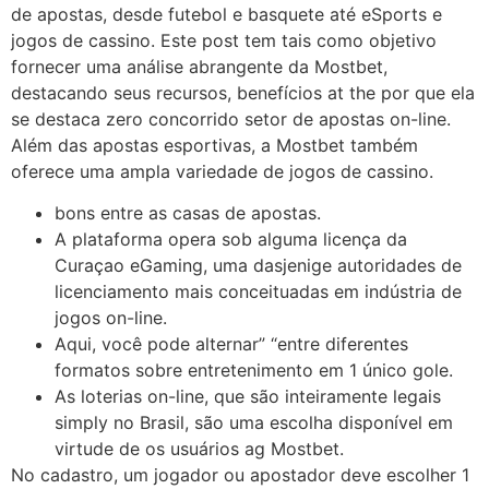
de apostas, desde futebol e basquete até eSports e
jogos de cassino. Este post tem tais como objetivo
fornecer uma análise abrangente da Mostbet,
destacando seus recursos, benefícios at the por que ela
se destaca zero concorrido setor de apostas on-line.
Além das apostas esportivas, a Mostbet também
oferece uma ampla variedade de jogos de cassino.
bons entre as casas de apostas.
A plataforma opera sob alguma licença da
Curaçao eGaming, uma dasjenige autoridades de
licenciamento mais conceituadas em indústria de
jogos on-line.
Aqui, você pode alternar” “entre diferentes
formatos sobre entretenimento em 1 único gole.
As loterias on-line, que são inteiramente legais
simply no Brasil, são uma escolha disponível em
virtude de os usuários ag Mostbet.
No cadastro, um jogador ou apostador deve escolher 1