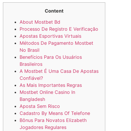
Content
About Mostbet Bd
Processo De Registro E Verificação
Apostas Esportivas Virtuais
Métodos De Pagamento Mostbet
No Brasil
Benefícios Para Os Usuários
Brasileiros
A Mostbet É Uma Casa De Apostas
Confiável?
As Mais Importantes Regras
Mostbet Online Casino In
Bangladesh
Aposta Sem Risco
Cadastro By Means Of Telefone
Bônus Para Novatos Elizabeth
Jogadores Regulares