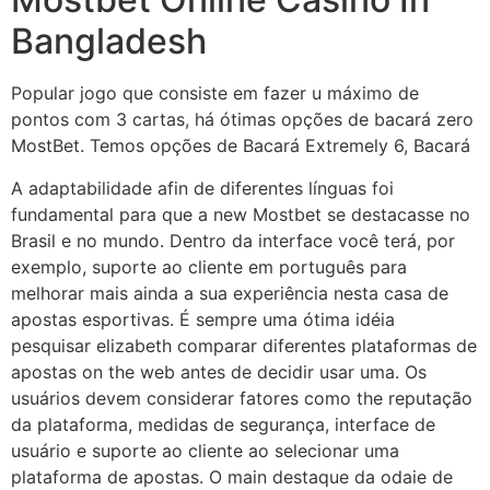
Bangladesh
Popular jogo que consiste em fazer u máximo de
pontos com 3 cartas, há ótimas opções de bacará zero
MostBet. Temos opções de Bacará Extremely 6, Bacará
A adaptabilidade afin de diferentes línguas foi
fundamental para que a new Mostbet se destacasse no
Brasil e no mundo. Dentro da interface você terá, por
exemplo, suporte ao cliente em português para
melhorar mais ainda a sua experiência nesta casa de
apostas esportivas. É sempre uma ótima idéia
pesquisar elizabeth comparar diferentes plataformas de
apostas on the web antes de decidir usar uma. Os
usuários devem considerar fatores como the reputação
da plataforma, medidas de segurança, interface de
usuário e suporte ao cliente ao selecionar uma
plataforma de apostas. O main destaque da odaie de