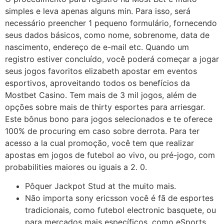
simples e leva apenas alguns min. Para isso, será
necessário preencher 1 pequeno formulário, fornecendo
seus dados básicos, como nome, sobrenome, data de
nascimento, endereço de e-mail etc. Quando um
registro estiver concluído, você poderá começar a jogar
seus jogos favoritos elizabeth apostar em eventos
esportivos, aproveitando todos os benefícios da
Mostbet Casino. Tem mais de 3 mil jogos, além de
opções sobre mais de thirty esportes para arriesgar.
Este bônus bono para jogos selecionados e te oferece
100% de procuring em caso sobre derrota. Para ter
acesso a la cual promoção, você tem que realizar
apostas em jogos de futebol ao vivo, ou pré-jogo, com
probabilities maiores ou iguais a 2. 0.
Pôquer Jackpot Stud at the muito mais.
Não importa sony ericsson você é fã de esportes
tradicionais, como futebol electronic basquete, ou
para mercados mais específicos, como eSports,