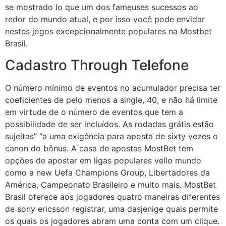
se mostrado lo que um dos fameuses sucessos ao
redor do mundo atual, e por isso você pode envidar
nestes jogos excepcionalmente populares na Mostbet
Brasil.
Cadastro Through Telefone
O número mínimo de eventos no acumulador precisa ter
coeficientes de pelo menos a single, 40, e não há limite
em virtude de o número de eventos que tem a
possibilidade de ser incluídos. As rodadas grátis estão
sujeitas” “a uma exigência para aposta de sixty vezes o
canon do bônus. A casa de apostas MostBet tem
opções de apostar em ligas populares vello mundo
como a new Uefa Champions Group, Libertadores da
América, Campeonato Brasileiro e muito mais. MostBet
Brasil oferece aos jogadores quatro maneiras diferentes
de sony ericsson registrar, uma dasjenige quais permite
os quais os jogadores abram uma conta com um clique.