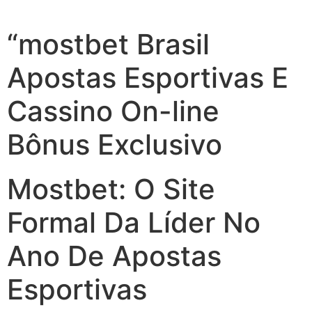
“mostbet Brasil
Apostas Esportivas E
Cassino On-line
Bônus Exclusivo
Mostbet: O Site
Formal Da Líder No
Ano De Apostas
Esportivas