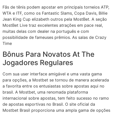
Fãs de tênis podem apostar em principais torneios ATP,
WTA e ITF, como os Fantastic Slams, Copa Davis, Billie
Jean King Cup elizabeth outros pela MostBet. A seção
MostBet Live traz excelentes atrações em pace real,
muitas delas com dealer na português e com
possibilidade de fameuses prêmios. As salas de Crazy
Time
Bônus Para Novatos At The
Jogadores Regulares
Com sua user interface amigável e uma vasta gama
para opções, a Mostbet se tornou de manera acelerada
a favorita entre os entusiastas sobre apostas aqui no
brasil. A Mostbet, uma renomada plataforma
internacional sobre apostas, tem feito sucesso no ramo
de apostas esportivas no Brasil. O site oficial da
Mostbet Brasil proporciona uma ampla gama de opções