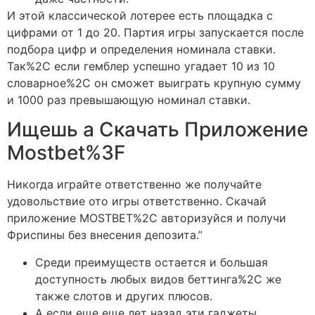
И этой классической лотерее есть площадка с
цифрами от 1 до 20. Партия игры запускается после
подбора цифр и определения номинала ставки.
Так%2C если гемблер успешно угадает 10 из 10
словарное%2C он сможет выиграть крупную сумму
и 1000 раз превышающую номинал ставки.
Ищешь а Скачать Приложение
Mostbet%3F
Никогда играйте ответственно же получайте
удовольствие ото игры ответственно. Скачай
приложение MOSTBET%2C авторизуйся и получи
Фриспины без внесения депозита.”
Среди преимуществ остается и большая
доступность любых видов беттинга%2C же
также слотов и других плюсов.
А если еще еще лет назад эти гаджеты