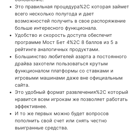
Это правильная процедура%2C которая займет
всего несколько полугода и дает
возможностей получить в свое распоряжение
больше интересного функционала.
Удобство и скорость доступа обеспечит
программе Мост Бет 4%2C 8 баллов из 5 а
рейтинге аналогичных продуктами.
Большинство любителей азарта а постоянного
драйва захотели пользоваться крутым
функционалом платформы со ставками и
игровыми машинами даже вне официальным
сайта.
Это удобный формат развлечения%2C который
нравится всем игрокам же позволяет работать
эффективнее.
И то же первых можно будет вопросов
пополнить свой счет или снять честно
выигранные средства.