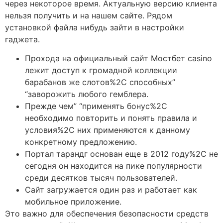
через некоторое время. Актуальную версию клиента
нельзя получить и на нашем сайте. Рядом
установкой файла нибудь зайти в настройки
гаджета.
Прохода на официальный сайт Мостбет casino
лежит доступ к громадной коллекции
барабанов же слотов%2C способных”
“заворожить любого гемблера.
Прежде чем” “применять бонус%2C
необходимо повторить и понять правила и
условия%2C них применяются к данному
конкретному предложению.
Портал тарандг основан еще в 2012 году%2C не
сегодня он находится на пике популярности
среди десятков тысяч пользователей.
Сайт загружается один раз и работает как
мобильное приложение.
Это важно для обеспечения безопасности средств