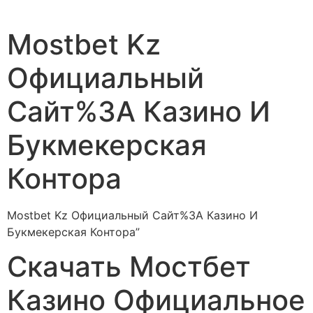
Mostbet Kz
Официальный
Сайт%3A Казино И
Букмекерская
Контора
Mostbet Kz Официальный Сайт%3A Казино И
Букмекерская Контора”
Скачать Мостбет
Казино Официальное