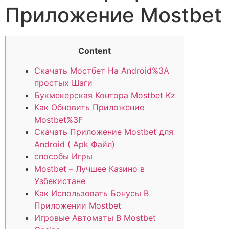
Приложение Mostbet
Content
Скачать Мостбет На Android%3A
простых Шаги
Букмекерская Контора Mostbet Kz
Как Обновить Приложение
Mostbet%3F
Скачать Приложение Mostbet для
Android ( Apk Файл)
способы Игры
Mostbet – Лучшее Казино в
Узбекистане
Как Использовать Бонусы В
Приложении Mostbet
Игpoвыe Aвтoмaты В Mostbet