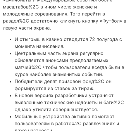
масштабов%2C в ином числе женские и
молодежные соревнования. Того перейти в
раздел%2C достаточно кликнуть кнопку «Футбол» в
левую части экрана.
И отыгрыш в казино отводится 72 полугода с
момента начисления.
Центральным часть экрана регулярно
обновляется анонсами предполагаемых
матчей%2C чтобы пользователи всегда были в
курсе наиболее знаменитых событий.
Победители делят призовой фонд%2C он
формируется из ставок за тираж.
В новой версиях разработчики устраняют
выявленные технические недочеты и баги%2C
однако утилита совершенствуется.
Мобильные устройства активно помогают
пользователям в работе%2C развлечениях и
даже частности.