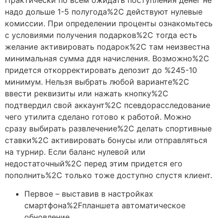
надо дольше 1-5 полугода%2C действуют нулевые
комиссии. При определении проценты ознакомьтесь
с условиями получения подарков%2C тогда есть
желание активировать подарок%2C там неизвестна
минимальная сумма ддя начисления. Возможно%2C
придется откорректировать депозит до %245-10
минимум. Нельзя выбрать любой варианте%2C
ввести реквизиты или нажать кнопку%2C
подтвердил свой аккаунт%2C псевдорасследование
чего утилита сделано готово к работой. Можно
сразу выбирать развлечение%2C делать спортивные
ставки%2C активировать бонусы или отправляться
на турнир. Если баланс нулевой или
недостаточный%2C перед этим придется его
пополнить%2C только тоже доступно спустя клиент.
Первое – выставив в настройках
смартфона%2Fпланшета автоматическое
обновление.