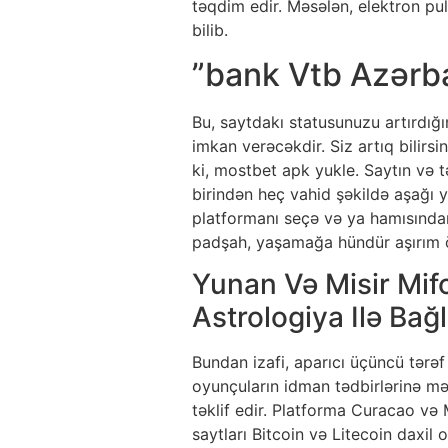
təqdim edir. Məsələn, elektron pul
bilib.
​”bank Vtb Azərb
Bu, saytdakı statusunuzu artırdı
imkan verəcəkdir. Siz artıq bilirsi
ki, mostbet apk yukle. Saytın və t
birindən heç vahid şəkildə aşağı y
platformanı seçə və ya hamısından
padşah, yaşamağa hündür aşırım 
Yunan Və Misir Mif
Astrologiya Ilə Bağlı 
Bundan izafi, aparıcı üçüncü tərəf
oyunçuların idman tədbirlərinə m
təklif edir. Platforma Curacao və 
saytları Bitcoin və Litecoin daxil 