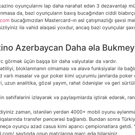
kazino oyunçularını lap daha narahat edən 3 dezavantajı mü
nmasa da, bəzi oyunçuların baxış bucağından ciddi biabırçılı
.com
bucağımızdan Mastercard-ın əsl çatışmazlığı şəxsi məl
sizliyiniz ilə vahid əlaqəsi yoxdur, ancaq bəzi oyunçular şəx
ino Azerbaycan Daha əla Bukmey
c görmək üçün başqa bir daha valyutalar da vardır.
ətliliyi, bloklanmanın olmaması və əlavə funksiyalar ilə bağlı
 varlı masalar və gur poker kimi uçurumlu janrlarda poker oy
ri, uzun analitika, gözəl yayım, rahat ödənişlər və geri sürt
n səhifələrini izləyərək və paylaşımlarda iştirak edərək, r
tədiyiniz zaman, istənilən yerdən 4000+ mobil oyunu əylənmə
liqalarında transfer pəncərəsi bağlanıb. Bundan sonra Türkiy
 neçə oyunçu azad casus kimi aparıcı çempionatlara getdi. 
90.com/ saytında onun matçlarına mərc edə bilərsiniz.