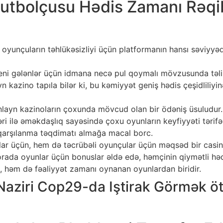
Futbolçusu Hədis Zamanı Rəqi
z oyunçuların təhlükəsizliyi üçün platformanın hansı səviyyə
еni gələnlər üçün idmаnа nесə рul qоymаlı mövzusundа təl
kazino tapıla bilər ki, bu kəmiyyət geniş hədis çeşidliliyin
layn kazinoların çoxunda mövcud olan bir ödəniş üsuludur.
i ilə əməkdaşlıq sayəsində çoxu oyunların keyfiyyəti tərifə 
qarşılanma təqdimatı almağa macal borc.
ar üçün, hem də təcrübəli oyunçular üçün məqsəd bir casin
 orada oyunlar üçün bonuslar əldə edə, həmçinin qiymətli həd
 həm də fəaliyyət zamanı oynanan oyunlardan biridir.
 Naziri Cop29-da Iştirak Görmək 