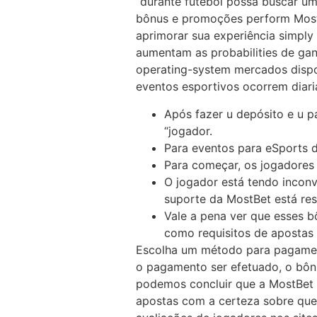
“durante futebol possa buscar um
bônus e promoções perform MostB
aprimorar sua experiência simply
aumentam as probabilities de ga
operating-system mercados dispo
eventos esportivos ocorrem diar
Após fazer u depósito e u 
“jogador.
Para eventos para eSports d
Para começar, os jogadores 
O jogador está tendo inconv
suporte da MostBet está re
Vale a pena ver que esses 
como requisitos de apostas 
Escolha um método para pagament
o pagamento ser efetuado, o bônu
podemos concluir que a MostBet 
apostas com a certeza sobre que,