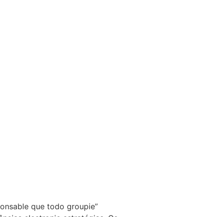
onsable que todo groupie”