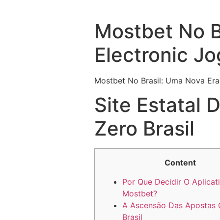
Mostbet No B
Electronic Jo
Mostbet No Brasil: Uma Nova Era
Site Estatal 
Zero Brasil
Content
Por Que Decidir O Aplicat
Mostbet?
A Ascensão Das Apostas 
Brasil