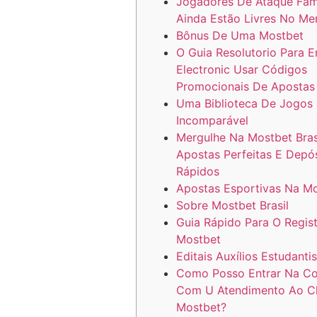
Jogadores De Ataque Fa
Ainda Estão Livres No Me
Bônus De Uma Mostbet
O Guia Resolutorio Para E
Electronic Usar Códigos
Promocionais De Apostas
Uma Biblioteca De Jogos
Incomparável
Mergulhe Na Mostbet Brasi
Apostas Perfeitas E Depó
Rápidos
Apostas Esportivas Na M
Sobre Mostbet Brasil
Guia Rápido Para O Regis
Mostbet
Editais Auxílios Estudantis
Como Posso Entrar Na Co
Com U Atendimento Ao Cl
Mostbet?