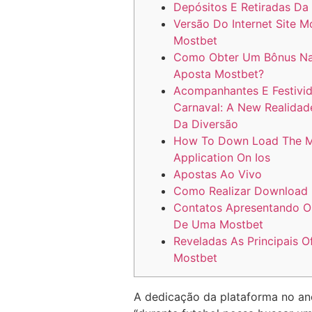
Depósitos E Retiradas Da
Versão Do Internet Site M
Mostbet
Como Obter Um Bônus Na
Aposta Mostbet?
Acompanhantes E Festivi
Carnaval: A New Realidad
Da Diversão
How To Down Load The M
Application On Ios
Apostas Ao Vivo
Como Realizar Download 
Contatos Apresentando O
De Uma Mostbet
Reveladas As Principais O
Mostbet
A dedicação da plataforma no an