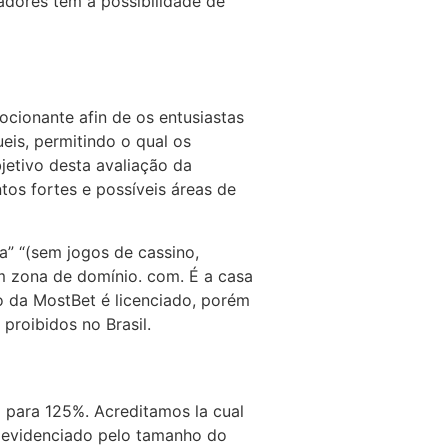
adores tem a possibilidade de
cionante afin de os entusiastas
eis, permitindo o qual os
jetivo desta avaliação da
os fortes e possíveis áreas de
a” “(sem jogos de cassino,
em zona de domínio. com. É a casa
o da MostBet é licenciado, porém
proibidos no Brasil.
 para 125%. Acreditamos la cual
é evidenciado pelo tamanho do