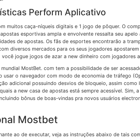
ísticas Perform Aplicativo
m muitos caça-níqueis digitais e 1 jogo de pôquer. O co
 apostas esportivas ampla e envolvente ressalta seu apel
dades de apostas. Os fãs de esportes encontrarão a tramp
a com diversos mercados para os seus jogadores apostarem
l você jogue jogos de azar a new dinheiro com jogadores a
as mundial MostBet. com tem a possibilidade de ser acessa
rio usar o navegador com modo de economia de tráfego (Ope
ção adicional possuindo desvios de bloqueio, assim como li
 quais a new casa de apostas está sempre acessível. Sim, 
ncluindo bônus de boas-vindas pra novos usuários electro
nal Mostbet
ante ao de executar, veja as instruções abaixo de tais como