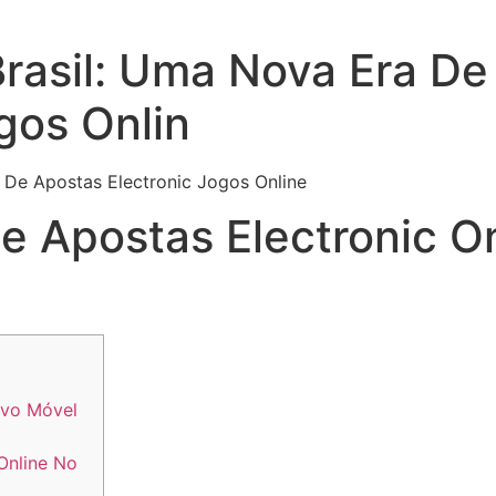
rasil: Uma Nova Era De
gos Onlin
 De Apostas Electronic Jogos Online
De Apostas Electronic O
ivo Móvel
Online No