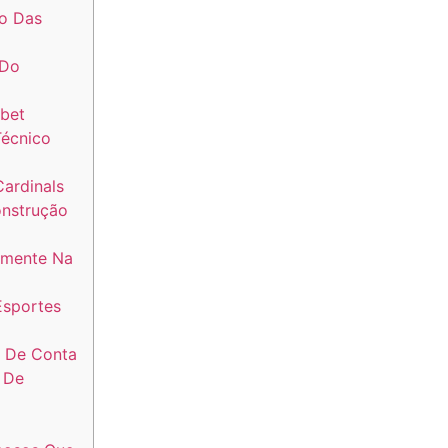
ão Das
 Do
bet
écnico
ardinals
nstrução
amente Na
Esportes
o De Conta
 De