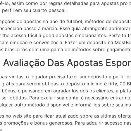
ê-lo, assim como por regras detalhadas para apostas pro b
 perfil em seu cuarto pessoal.
 opções de apostas no ano de futebol, métodos de depósit
 inspección passo a marcia. Esse guia abrangente aprimorar
 the acesso fácil a good apostas emocionantes. Perfeito ta
cam emoção e conveniência. Fazer um depósito na MostBet
ios brasileiros com uma gama de métodos sobre pagamento
E Avaliação Das Apostas Espor
as-vindas, o jogador precisa fazer um depósito a partir 
 grátis para serem obtidas, o depósito mínimo é fifty, 00
 bônus, e pensando em agradar los dos os clientes, a pla
er obtidos. Para excluir sua conta, é necessário entrar n
alquer outro método disponível e informá-los sobre sua in
s no web site para ficar atualizado sobre as últimas ofer
s promoções e bônus generosos. Para adquirir sucesso nas 
s.