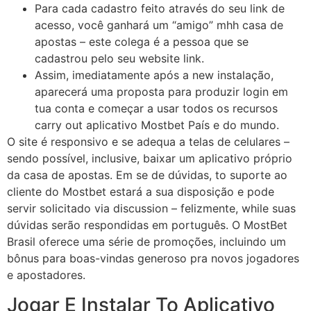
Para cada cadastro feito através do seu link de
acesso, você ganhará um “amigo” mhh casa de
apostas – este colega é a pessoa que se
cadastrou pelo seu website link.
Assim, imediatamente após a new instalação,
aparecerá uma proposta para produzir login em
tua conta e começar a usar todos os recursos
carry out aplicativo Mostbet País e do mundo.
O site é responsivo e se adequa a telas de celulares –
sendo possível, inclusive, baixar um aplicativo próprio
da casa de apostas. Em se de dúvidas, to suporte ao
cliente do Mostbet estará a sua disposição e pode
servir solicitado via discussion – felizmente, while suas
dúvidas serão respondidas em português. O MostBet
Brasil oferece uma série de promoções, incluindo um
bônus para boas-vindas generoso pra novos jogadores
e apostadores.
Jogar E Instalar To Aplicativo