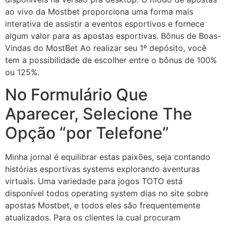
ao vivo da Mostbet proporciona uma forma mais
interativa de assistir a eventos esportivos e fornece
algum valor para as apostas esportivas. Bônus de Boas-
Vindas do MostBet Ao realizar seu 1º depósito, você
tem a possibilidade de escolher entre o bônus de 100%
ou 125%.
No Formulário Que
Aparecer, Selecione The
Opção “por Telefone”
Minha jornal é equilibrar estas paixões, seja contando
histórias esportivas systems explorando aventuras
virtuais. Uma variedade para jogos TOTO está
disponível todos operating system dias no site sobre
apostas Mostbet, e todos eles são frequentemente
atualizados. Para os clientes la cual procuram