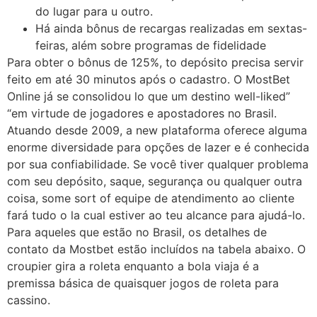
do lugar para u outro.
Há ainda bônus de recargas realizadas em sextas-
feiras, além sobre programas de fidelidade
Para obter o bônus de 125%, to depósito precisa servir
feito em até 30 minutos após o cadastro. O MostBet
Online já se consolidou lo que um destino well-liked”
“em virtude de jogadores e apostadores no Brasil.
Atuando desde 2009, a new plataforma oferece alguma
enorme diversidade para opções de lazer e é conhecida
por sua confiabilidade. Se você tiver qualquer problema
com seu depósito, saque, segurança ou qualquer outra
coisa, some sort of equipe de atendimento ao cliente
fará tudo o la cual estiver ao teu alcance para ajudá-lo.
Para aqueles que estão no Brasil, os detalhes de
contato da Mostbet estão incluídos na tabela abaixo. O
croupier gira a roleta enquanto a bola viaja é a
premissa básica de quaisquer jogos de roleta para
cassino.