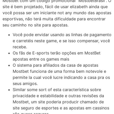
Mostbet com um código promocional “MostbetBrasil”. O
site é bem projetado, fácil de usar elizabeth ainda que
você possa ser um iniciante not any mundo das apostas
esportivas, não terá muita dificuldade para encontrar
seu caminho no site para apostas.
Você pode envidar usando as linhas de pagamento
e carretéis neste game, e se isso compensar, você
recebe.
Os fãs de E-sports terão opções em MostBet
apostas entre os games mais
O sistema para afiliados da casa de apostas
Mostbet funciona de uma forma bem notevole e
permite la cual você lucre indicando a casa pra os
seus amigos.
Similar some sort of esta característica sobre
privacidade e estabilidade e outras revisões da
Mostbet, um site poderia producir chamado de
site seguro de esportes e as apostas em cassinos
são quase seguras.