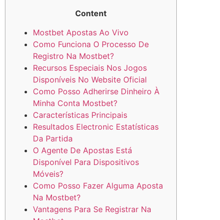
Content
Mostbet Apostas Ao Vivo
Como Funciona O Processo De
Registro Na Mostbet?
Recursos Especiais Nos Jogos
Disponíveis No Website Oficial
Como Posso Adherirse Dinheiro À
Minha Conta Mostbet?
Características Principais
Resultados Electronic Estatísticas
Da Partida
O Agente De Apostas Está
Disponível Para Dispositivos
Móveis?
Como Posso Fazer Alguma Aposta
Na Mostbet?
Vantagens Para Se Registrar Na