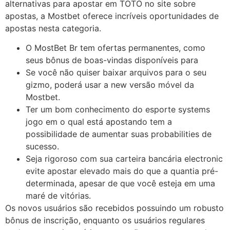
alternativas para apostar em TOTO no site sobre
apostas, a Mostbet oferece incríveis oportunidades de
apostas nesta categoria.
O MostBet Br tem ofertas permanentes, como
seus bônus de boas-vindas disponíveis para
Se você não quiser baixar arquivos para o seu
gizmo, poderá usar a new versão móvel da
Mostbet.
Ter um bom conhecimento do esporte systems
jogo em o qual está apostando tem a
possibilidade de aumentar suas probabilities de
sucesso.
Seja rigoroso com sua carteira bancária electronic
evite apostar elevado mais do que a quantia pré-
determinada, apesar de que você esteja em uma
maré de vitórias.
Os novos usuários são recebidos possuindo um robusto
bônus de inscrição, enquanto os usuários regulares