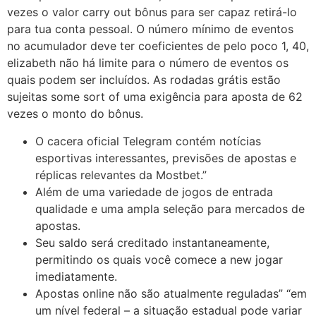
vezes o valor carry out bônus para ser capaz retirá-lo
para tua conta pessoal. O número mínimo de eventos
no acumulador deve ter coeficientes de pelo poco 1, 40,
elizabeth não há limite para o número de eventos os
quais podem ser incluídos. As rodadas grátis estão
sujeitas some sort of uma exigência para aposta de 62
vezes o monto do bônus.
O cacera oficial Telegram contém notícias
esportivas interessantes, previsões de apostas e
réplicas relevantes da Mostbet.”
Além de uma variedade de jogos de entrada
qualidade e uma ampla seleção para mercados de
apostas.
Seu saldo será creditado instantaneamente,
permitindo os quais você comece a new jogar
imediatamente.
Apostas online não são atualmente reguladas” “em
um nível federal – a situação estadual pode variar