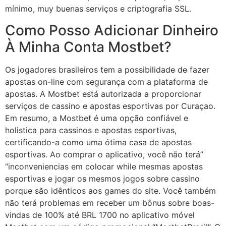
mínimo, muy buenas serviços e criptografia SSL.
Como Posso Adicionar Dinheiro
À Minha Conta Mostbet?
Os jogadores brasileiros tem a possibilidade de fazer
apostas on-line com segurança com a plataforma de
apostas. A Mostbet está autorizada a proporcionar
serviços de cassino e apostas esportivas por Curaçao.
Em resumo, a Mostbet é uma opção confiável e
holistica para cassinos e apostas esportivas,
certificando-a como uma ótima casa de apostas
esportivas. Ao comprar o aplicativo, você não terá”
“inconveniencias em colocar while mesmas apostas
esportivas e jogar os mesmos jogos sobre cassino
porque são idênticos aos games do site. Você também
não terá problemas em receber um bônus sobre boas-
vindas de 100% até BRL 1700 no aplicativo móvel