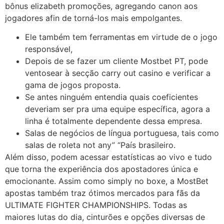
bônus elizabeth promoções, agregando canon aos
jogadores afin de torná-los mais empolgantes.
Ele também tem ferramentas em virtude de o jogo
responsável,
Depois de se fazer um cliente Mostbet PT, pode
ventosear à secção carry out casino e verificar a
gama de jogos proposta.
Se antes ninguém entendia quais coeficientes
deveriam ser pra uma equipe específica, agora a
linha é totalmente dependente dessa empresa.
Salas de negócios de língua portuguesa, tais como
salas de roleta not any” “País brasileiro.
Além disso, podem acessar estatísticas ao vivo e tudo
que torna the experiência dos apostadores única e
emocionante. Assim como simply no boxe, a MostBet
apostas também traz ótimos mercados para fãs da
ULTIMATE FIGHTER CHAMPIONSHIPS. Todas as
maiores lutas do dia, cinturões e opções diversas de