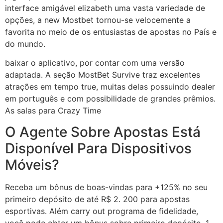
interface amigável elizabeth uma vasta variedade de
opções, a new Mostbet tornou-se velocemente a
favorita no meio de os entusiastas de apostas no País e
do mundo.
baixar o aplicativo, por contar com uma versão
adaptada. A seção MostBet Survive traz excelentes
atrações em tempo true, muitas delas possuindo dealer
em português e com possibilidade de grandes prêmios.
As salas para Crazy Time
O Agente Sobre Apostas Está
Disponível Para Dispositivos
Móveis?
Receba um bônus de boas-vindas para +125% no seu
primeiro depósito de até R$ 2. 200 para apostas
esportivas. Além carry out programa de fidelidade,
você pode obter um bônus sobre primeiro depósito, 1