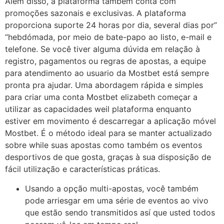
Além disso, a plataforma também conta com
promoções sazonais e exclusivas. A plataforma
proporciona suporte 24 horas por dia, several dias por”
“hebdómada, por meio de bate-papo ao listo, e-mail e
telefone. Se você tiver alguma dúvida em relação à
registro, pagamentos ou regras de apostas, a equipe
para atendimento ao usuario da Mostbet está sempre
pronta pra ajudar. Uma abordagem rápida e simples
para criar uma conta Mostbet elizabeth começar a
utilizar as capacidades weil plataforma enquanto
estiver em movimento é descarregar a aplicação móvel
Mostbet. É o método ideal para se manter actualizado
sobre while suas apostas como também os eventos
desportivos de que gosta, graças à sua disposição de
fácil utilização e características práticas.
Usando a opção multi-apostas, você também
pode arriesgar em uma série de eventos ao vivo
que estão sendo transmitidos así que usted todos