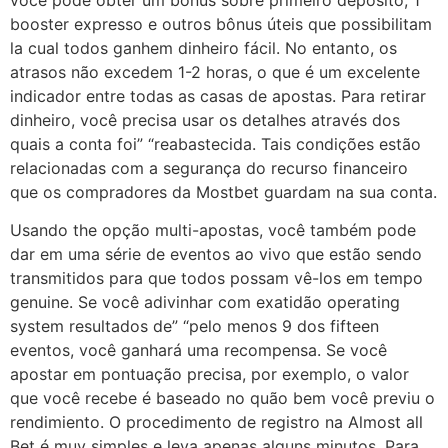
booster expresso e outros bônus úteis que possibilitam
la cual todos ganhem dinheiro fácil. No entanto, os
atrasos não excedem 1-2 horas, o que é um excelente
indicador entre todas as casas de apostas. Para retirar
dinheiro, você precisa usar os detalhes através dos
quais a conta foi” “reabastecida. Tais condições estão
relacionadas com a segurança do recurso financeiro
que os compradores da Mostbet guardam na sua conta.
Usando the opção multi-apostas, você também pode
dar em uma série de eventos ao vivo que estão sendo
transmitidos para que todos possam vê-los em tempo
genuine. Se você adivinhar com exatidão operating
system resultados de” “pelo menos 9 dos fifteen
eventos, você ganhará uma recompensa. Se você
apostar em pontuação precisa, por exemplo, o valor
que você recebe é baseado no quão bem você previu o
rendimiento. O procedimento de registro na Almost all
Bet é muy simples e leva apenas alguns minutos. Para