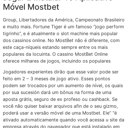
Móvel Mostbet
Group, Libertadores da América, Campeonato Brasileiro
e muito mais. Fortune Tiger é um famoso “jogo perform
tigrinho”, e é atualmente o slot machine mais popular
dos cassinos online. No MostBet não é diferente, com
este caça-níqueis estando sempre entre os mais
populares da locuinta. O cassino MostBet Online
oferece milhares de jogos, incluindo os populares
Jogadores experientes dirão que esse valor pode ser
feito em 2 – 3 meses de jogo ativo. Esses pontos
podem ser trocados por um aumento de nível, os quais
por sua sucesión dará um bônus na forma de uma
aposta grátis, seguro de ex profeso ou cashback. Se
você não quiser baixar arquivos afin de o seu gizmo,
poderá usar a versão móvel de uma Mostbet. Ele” “é
ativado automaticamente quando você acessa u site da
empresa através do navegador que está instalado em