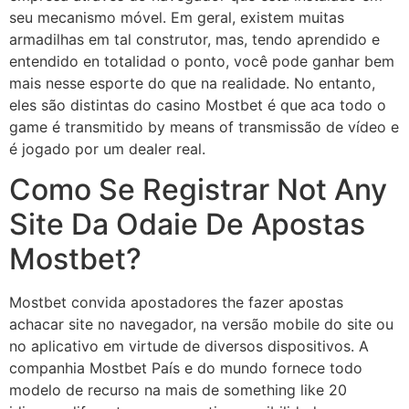
seu mecanismo móvel. Em geral, existem muitas
armadilhas em tal construtor, mas, tendo aprendido e
entendido en totalidad o ponto, você pode ganhar bem
mais nesse esporte do que na realidade. No entanto,
eles são distintas do casino Mostbet é que aca todo o
game é transmitido by means of transmissão de vídeo e
é jogado por um dealer real.
Como Se Registrar Not Any
Site Da Odaie De Apostas
Mostbet?
Mostbet convida apostadores the fazer apostas
achacar site no navegador, na versão mobile do site ou
no aplicativo em virtude de diversos dispositivos. A
companhia Mostbet País e do mundo fornece todo
modelo de recurso na mais de something like 20