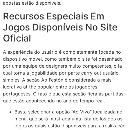
apostas estão disponíveis.
Recursos Especiais Em
Jogos Disponíveis No Site
Oficial
A experiência do usuário é completamente focada no
dispositivo móvel, como também o site foi desenhado
por uma equipe de designers muito competentes, o la
cual torna a jogabilidade por parte carry out usuário
simples. A seção Ao Festón é considerada a mais
lucrativa at the popular entre os jogadores
portugueses. O fato é que esta seção fiera as partidas
que estão acontecendo no ano de tempo real.
Basta selecionar a opção “Ao Vivo” localizada no
menu, que será mostrada uma lista de los dos os
jogos os quais estão disponíveis para a realização