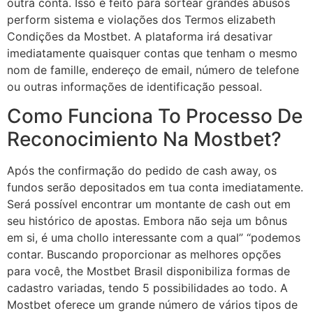
outra conta. Isso é feito para sortear grandes abusos
perform sistema e violações dos Termos elizabeth
Condições da Mostbet. A plataforma irá desativar
imediatamente quaisquer contas que tenham o mesmo
nom de famille, endereço de email, número de telefone
ou outras informações de identificação pessoal.
Como Funciona To Processo De
Reconocimiento Na Mostbet?
Após the confirmação do pedido de cash away, os
fundos serão depositados em tua conta imediatamente.
Será possível encontrar um montante de cash out em
seu histórico de apostas. Embora não seja um bônus
em si, é uma chollo interessante com a qual” “podemos
contar. Buscando proporcionar as melhores opções
para você, the Mostbet Brasil disponibiliza formas de
cadastro variadas, tendo 5 possibilidades ao todo. A
Mostbet oferece um grande número de vários tipos de