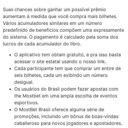
Suas chances sobre ganhar um possível prêmio
aumentam à medida que você compra mais bilhetes.
Vários acumuladores similares em um número
predefinido de beneficios compõem uma expresamente
do sistema. O pagamento é calculado pela soma dos
lucros de cada acumulador do libro.
O aplicativo tem obtain gratuito, e pra isso basta
acessar o site estatal usando o nosso link.
Cada participante tem que comprar um entire de
seis bilhetes, cada um exibindo um número
desigual.
Os usuários do Brasil podem fazer apostas com
the Mostbet em uma ampla escolha de eventos
esportivos.
O MostBet Brasil oferece alguma série de
promoções, incluindo um bônus de boas-vindas
caballeroso para novos jogadores e apostadores.