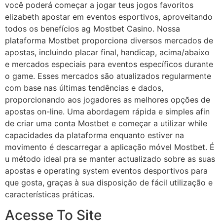
você poderá começar a jogar teus jogos favoritos
elizabeth apostar em eventos esportivos, aproveitando
todos os benefícios ag Mostbet Casino. Nossa
plataforma Mostbet proporciona diversos mercados de
apostas, incluindo placar final, handicap, acima/abaixo
e mercados especiais para eventos específicos durante
o game. Esses mercados são atualizados regularmente
com base nas últimas tendências e dados,
proporcionando aos jogadores as melhores opções de
apostas on-line. Uma abordagem rápida e simples afin
de criar uma conta Mostbet e começar a utilizar while
capacidades da plataforma enquanto estiver na
movimento é descarregar a aplicação móvel Mostbet. É
u método ideal pra se manter actualizado sobre as suas
apostas e operating system eventos desportivos para
que gosta, graças à sua disposição de fácil utilização e
características práticas.
Acesse To Site