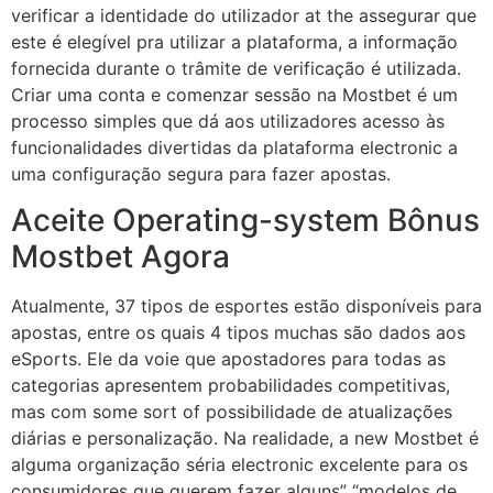
verificar a identidade do utilizador at the assegurar que
este é elegível pra utilizar a plataforma, a informação
fornecida durante o trâmite de verificação é utilizada.
Criar uma conta e comenzar sessão na Mostbet é um
processo simples que dá aos utilizadores acesso às
funcionalidades divertidas da plataforma electronic a
uma configuração segura para fazer apostas.
Aceite Operating-system Bônus
Mostbet Agora
Atualmente, 37 tipos de esportes estão disponíveis para
apostas, entre os quais 4 tipos muchas são dados aos
eSports. Ele da voie que apostadores para todas as
categorias apresentem probabilidades competitivas,
mas com some sort of possibilidade de atualizações
diárias e personalização. Na realidade, a new Mostbet é
alguma organização séria electronic excelente para os
consumidores que querem fazer alguns” “modelos de