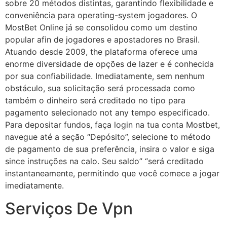
sobre 20 métodos distintas, garantindo flexibilidade e
conveniência para operating-system jogadores. O
MostBet Online já se consolidou como um destino
popular afin de jogadores e apostadores no Brasil.
Atuando desde 2009, the plataforma oferece uma
enorme diversidade de opções de lazer e é conhecida
por sua confiabilidade. Imediatamente, sem nenhum
obstáculo, sua solicitação será processada como
também o dinheiro será creditado no tipo para
pagamento selecionado not any tempo especificado.
Para depositar fundos, faça login na tua conta Mostbet,
navegue até a seção “Depósito”, selecione to método
de pagamento de sua preferência, insira o valor e siga
since instruções na calo. Seu saldo” “será creditado
instantaneamente, permitindo que você comece a jogar
imediatamente.
Serviços De Vpn