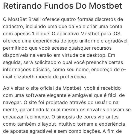
Retirando Fundos Do Mostbet
O MostBet Brasil oferece quatro formas discretos de
cadastro, incluindo uma que da voie criar uma conta
com apenas 1 clique. O aplicativo Mostbet para iOS
oferece uma experiência de jogo uniforme e agradável,
permitindo que você acesse quaisquer recursos
disponíveis na versão em virtude de desktop. Em
seguida, será solicitado o qual você preencha certas
informações básicas, como seu nome, endereço de e-
mail elizabeth moeda de preferência.
Ao visitar o site oficial da Mostbet, você é recebido
com uma software elegante e amigável que é fácil de
navegar. O site foi projetado através do usuário na
mente, garantindo la cual mesmo os novatos possam se
encauzar facilmente. O sinopsis de cores vibrantes
como também o layout intuitivo tornam a experiência
de apostas agradável e sem complicações. A fim de