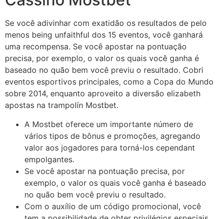
Se você adivinhar com exatidão os resultados de pelo
menos being unfaithful dos 15 eventos, você ganhará
uma recompensa. Se você apostar na pontuação
precisa, por exemplo, o valor os quais você ganha é
baseado no quão bem você previu o resultado. Cobri
eventos esportivos principales, como a Copa do Mundo
sobre 2014, enquanto aproveito a diversão elizabeth
apostas na trampolín Mostbet.
A Mostbet oferece um importante número de
vários tipos de bônus e promoções, agregando
valor aos jogadores para torná-los cependant
empolgantes.
Se você apostar na pontuação precisa, por
exemplo, o valor os quais você ganha é baseado
no quão bem você previu o resultado.
Com o auxílio de um código promocional, você
tem a possibilidade de obter privilégios especiais,