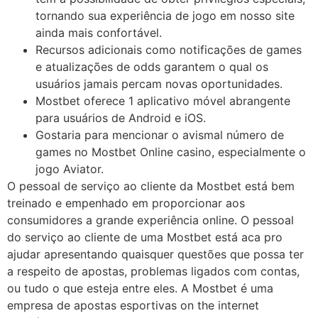
tornando sua experiência de jogo em nosso site
ainda mais confortável.
Recursos adicionais como notificações de games
e atualizações de odds garantem o qual os
usuários jamais percam novas oportunidades.
Mostbet oferece 1 aplicativo móvel abrangente
para usuários de Android e iOS.
Gostaria para mencionar o avismal número de
games no Mostbet Online casino, especialmente o
jogo Aviator.
O pessoal de serviço ao cliente da Mostbet está bem
treinado e empenhado em proporcionar aos
consumidores a grande experiência online. O pessoal
do serviço ao cliente de uma Mostbet está aca pro
ajudar apresentando quaisquer questões que possa ter
a respeito de apostas, problemas ligados com contas,
ou tudo o que esteja entre eles. A Mostbet é uma
empresa de apostas esportivas on the internet