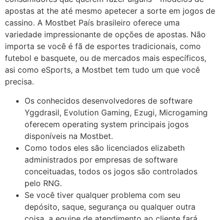
apostas at the até mesmo apetecer a sorte em jogos de
cassino. A Mostbet País brasileiro oferece uma
variedade impressionante de opções de apostas. Não
importa se você é fã de esportes tradicionais, como
futebol e basquete, ou de mercados mais específicos,
asi como eSports, a Mostbet tem tudo um que você
precisa.
Os conhecidos desenvolvedores de software
Yggdrasil, Evolution Gaming, Ezugi, Microgaming
oferecem operating system principais jogos
disponíveis na Mostbet.
Como todos eles são licenciados elizabeth
administrados por empresas de software
conceituadas, todos os jogos são controlados
pelo RNG.
Se você tiver qualquer problema com seu
depósito, saque, segurança ou qualquer outra
coisa, a equipe de atendimento ao cliente fará