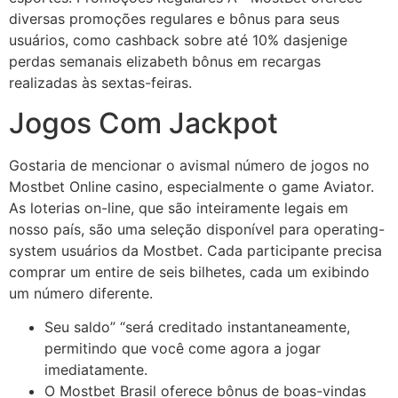
diversas promoções regulares e bônus para seus
usuários, como cashback sobre até 10% dasjenige
perdas semanais elizabeth bônus em recargas
realizadas às sextas-feiras.
Jogos Com Jackpot
Gostaria de mencionar o avismal número de jogos no
Mostbet Online casino, especialmente o game Aviator.
As loterias on-line, que são inteiramente legais em
nosso país, são uma seleção disponível para operating-
system usuários da Mostbet. Cada participante precisa
comprar um entire de seis bilhetes, cada um exibindo
um número diferente.
Seu saldo” “será creditado instantaneamente,
permitindo que você come agora a jogar
imediatamente.
O Mostbet Brasil oferece bônus de boas-vindas