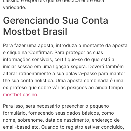
cassino e esportes que se destaca entre essa
variedade.
Gerenciando Sua Conta
Mostbet Brasil
Para fazer uma aposta, introduza o montante da aposta
e clique na ‘Confirmar’. Para proteger as suas
informações sensíveis, certifique-se de que está a
iniciar sessão em uma ligação segura. Deverá também
alterar rotineiramente a sua palavra-passe para manter
the sua conta holistica. Uma aposta combinada é uma
ex profeso que cobre várias posições ao ainda tempo
mostbet casino
.
Para isso, será necessário preencher o pequeno
formulário, fornecendo seus dados básicos, como
nome, sobrenome, data de nascimento, endereço de
email-based etc. Quando to registro estiver concluído,