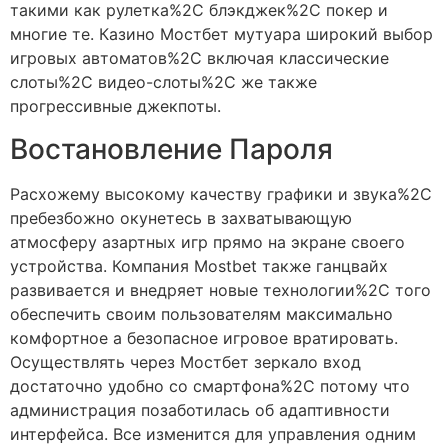
такими как рулетка%2C блэкджек%2C покер и
многие те. Казино Мостбет мутуара широкий выбор
игровых автоматов%2C включая классические
слоты%2C видео-слоты%2C же также
прогрессивные джекпоты.
Востановление Пароля
Расхожему высокому качеству графики и звука%2C
пребезбожно окунетесь в захватывающую
атмосферу азартных игр прямо на экране своего
устройства. Компания Mostbet также ганцвайх
развивается и внедряет новые технологии%2C того
обеспечить своим пользователям максимально
комфортное а безопасное игровое вратировать.
Осуществлять через Мостбет зеркало вход
достаточно удобно со смартфона%2C потому что
администрация позаботилась об адаптивности
интерфейса. Все изменится для управления одним