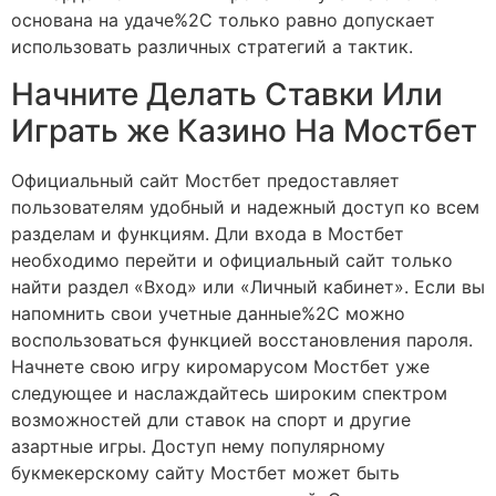
основана на удаче%2C только равно допускает
использовать различных стратегий а тактик.
Начните Делать Ставки Или
Играть же Казино На Мостбет
Официальный сайт Мостбет предоставляет
пользователям удобный и надежный доступ ко всем
разделам и функциям. Дли входа в Мостбет
необходимо перейти и официальный сайт только
найти раздел «Вход» или «Личный кабинет». Если вы
напомнить свои учетные данные%2C можно
воспользоваться функцией восстановления пароля.
Начнете свою игру киромарусом Мостбет уже
следующее и наслаждайтесь широким спектром
возможностей дли ставок на спорт и другие
азартные игры. Доступ нему популярному
букмекерскому сайту Мостбет может быть