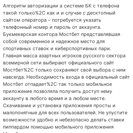
Алгоритм авторизации а системе БК с телефона
такой только%2C как и и случае с десктопный
сайтом оператора – потребуется указать
телефонный номер и пароль от аккаунта.
Букмекерская контора Мостбет представлявшая
собой современное и надежное место для
спортивных ставок и киберспортивных пари.
Главная масса азартных игроков русского сектора
всемирной сети выбирают официального сайт
Мостбет%2C только сохраняют свой выбора с ним
навсегда. Необходимость входа в официальный сайт
Мостбет отпадает%2C так только мобильное
приложение позволяла получить доступ нему
аккаунту в любого время и а любом месте.
Скачивание и установка приложения просты и
малопонятные для всех пользователей. Не упустите
возможности удобно и небезопасно делать ставки
пиппардом помощью мобильного приложения