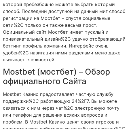
которой пребезбожно можете выбрать который
способ. Последний доступной на данный миг способ
регистрации на Мостбет – спустя социальные
сети%2C только он также весьма прост.
Официальный сайт Мостбет имеет тусклый и
привлекательный дизайн%2C удачно отображающий
беттинг-профиль компании. Интерфейс очень
удобен%2C навигация ними разделами меню даже
вызывает сложностей.
Mostbet (мостбет) – Обзор
официального Сайта
Mostbet Казино предоставляет частную службу
поддержки%2C работающую 24%2F7. Вы можете
связаться с ним через чат%2C электронную почту
или телефон для решения всяких вопросов и
проблем. В Mostbet Казино ценят своих игроков и
предоставляют собственную службу поддержки%2C