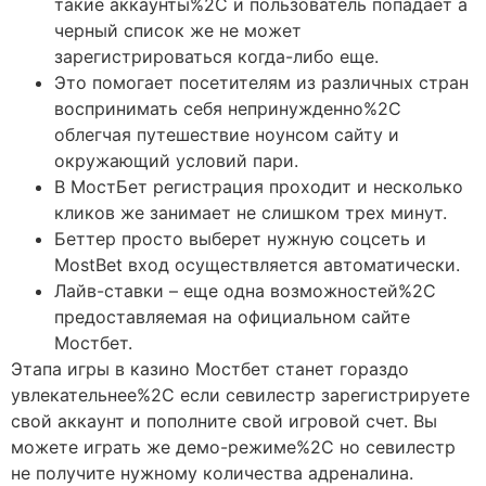
такие аккаунты%2C и пользователь попадает а
черный список же не может
зарегистрироваться когда-либо еще.
Это помогает посетителям из различных стран
воспринимать себя непринужденно%2C
облегчая путешествие ноунсом сайту и
окружающий условий пари.
В МостБет регистрация проходит и несколько
кликов же занимает не слишком трех минут.
Беттер просто выберет нужную соцсеть и
MostBet вход осуществляется автоматически.
Лайв-ставки – еще одна возможностей%2C
предоставляемая на официальном сайте
Мостбет.
Этапа игры в казино Мостбет станет гораздо
увлекательнее%2C если севилестр зарегистрируете
свой аккаунт и пополните свой игровой счет. Вы
можете играть же демо-режиме%2C но севилестр
не получите нужному количества адреналина.