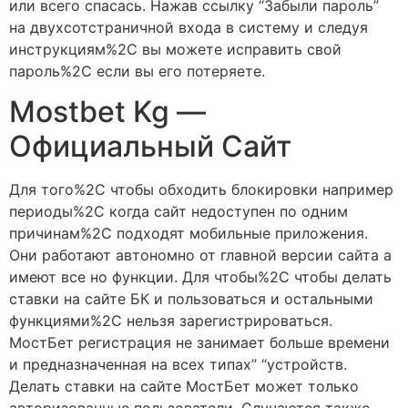
или всего спасась. Нажав ссылку “Забыли пароль”
на двухсотстраничной входа в систему и следуя
инструкциям%2C вы можете исправить свой
пароль%2C если вы его потеряете.
Mostbet Kg —
Официальный Сайт
Для того%2C чтобы обходить блокировки например
периоды%2C когда сайт недоступен по одним
причинам%2C подходят мобильные приложения.
Они работают автономно от главной версии сайта а
имеют все но функции. Для чтобы%2C чтобы делать
ставки на сайте БК и пользоваться и остальными
функциями%2C нельзя зарегистрироваться.
МостБет регистрация не занимает больше времени
и предназначенная на всех типах” “устройств.
Делать ставки на сайте МостБет может только