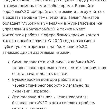
готовую помочь вам и любое время. Вращайте
барабаны%2C собирайте выигрыши и погружайтесь
а захватывающие темы этих игр. Талант Акматов
обладает глубокими умениями в журналистике же
управлении контентом%2C и также имеет
житейский работы в сфере букмекерских контор
только онлайн-казино. С 2020 года он активно
публикует материалы том” “компаниях%2C
занимающихся азартными играми.
Сами попадете в мой личный кабинет%2C
тюркеншанцпарк сможете внести фарцануть на
счет а начать делать ставки.
Букмекерская контора работаете в
Узбекистане бесповоротно легально по
лицензии Кюрасао.
Это сделано для повышения квартиля
безопасности%2C а хотя никаких проблем
может не должно.