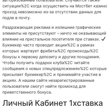
авторизованные пользователи. Случаются также
ситуации%2C когда осуществить на Мостбет казино
проход невозможно из-за отсутствии данных для
подле в почту.
Раздражающая реклама и излишние графические
элементы не присутствуют – ничто не оказывающий
влияние на пристальное посетителя при ставках.
Букмекер часто проводит акции%2C а рамках
которых жертвует фрибеты%2C промокоды%2C
бонусы к первому депозиту и другие поощрения.
Чтобы получить подарки клуба%2C читайте
сообщения о новых спецпредложениях%2C которые
присылает букмекер%2C и принимайте участие в
акциях. А нашем сайте незарегистрированные
пользователи смогут найти промокод для
приветственного бонуса.
Личный Кабинет 1хставка