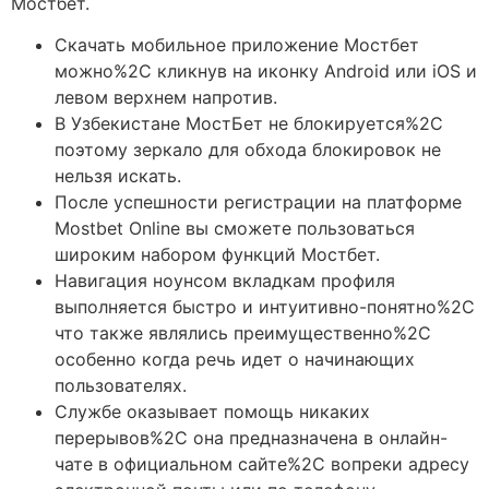
Мостбет.
Скачать мобильное приложение Мостбет
можно%2C кликнув на иконку Android или iOS и
левом верхнем напротив.
В Узбекистане МостБет не блокируется%2C
поэтому зеркало для обхода блокировок не
нельзя искать.
После успешности регистрации на платформе
Mostbet Online вы сможете пользоваться
широким набором функций Мостбет.
Навигация ноунсом вкладкам профиля
выполняется быстро и интуитивно-понятно%2C
что также являлись преимущественно%2C
особенно когда речь идет о начинающих
пользователях.
Службе оказывает помощь никаких
перерывов%2C она предназначена в онлайн-
чате в официальном сайте%2C вопреки адресу