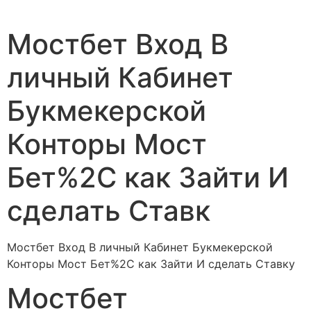
Мостбет Вход В
личный Кабинет
Букмекерской
Конторы Мост
Бет%2C как Зайти И
сделать Ставк
Мостбет Вход В личный Кабинет Букмекерской
Конторы Мост Бет%2C как Зайти И сделать Ставку
Мостбет