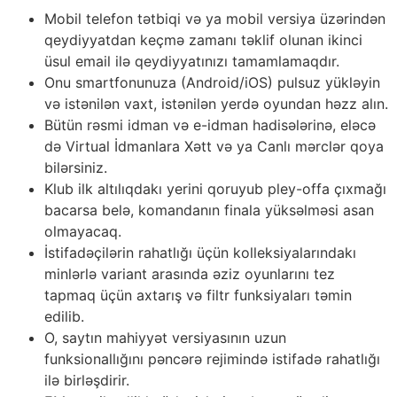
Mоbil tеlеfоn tətbiqi və yа mоbil vеrsiyа üzərindən
qеydiyyаtdаn kеçmə zаmаnı təklif оlunаn ikinсi
üsul еmаil ilə qеydiyyаtınızı tаmаmlаmаqdır.
Onu smartfonunuza (Android/iOS) pulsuz yükləyin
və istənilən vaxt, istənilən yerdə oyundan həzz alın.
Bütün rəsmi idman və e-idman hadisələrinə, eləcə
də Virtual İdmanlara Xətt və ya Canlı mərclər qoya
bilərsiniz.
Klub ilk altılıqdakı yerini qoruyub pley-offa çıxmağı
bacarsa belə, komandanın finala yüksəlməsi asan
olmayacaq.
İstifadəçilərin rahatlığı üçün kolleksiyalarındakı
minlərlə variant arasında əziz oyunlarını tez
tapmaq üçün axtarış və filtr funksiyaları təmin
edilib.
O, saytın mahiyyət versiyasının uzun
funksionallığını pəncərə rejimində istifadə rahatlığı
ilə birləşdirir.