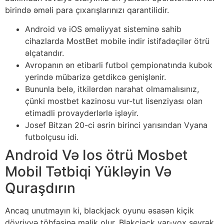
birində əməli para çıxarışlarınızı qarantilidir.
Android və iOS əməliyyat sisteminə sahib
cihazlarda MostBet mobile indir istifadəçilər ötrü
əlçatandır.
Avropanın ən etibarli futbol çempionatında kubok
yerində mübarizə getdikcə genişlənir.
Bununla belə, itkilərdən narahat olmamalısınız,
çünki mostbet kazinosu vur-tut lisenziyası olan
etimadli provayderlərlə işləyir.
Josef Bitzan 20-ci əsrin birinci yarısından Vyana
futbolçusu idi.
Android Və Ios ötrü Mosbet
Mobil Tətbiqi Yükləyin Və
Quraşdırın
Ancaq unutmayın ki, blackjack oyunu əsasən kiçik
dövriyyə töhfəsinə malik olur. Blakcjack var-yox seyrək