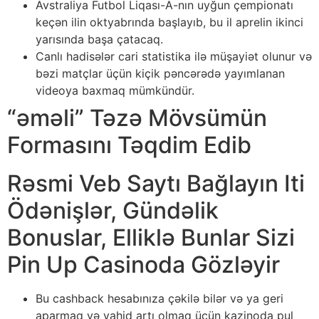
Avstraliya Futbol Liqası-A-nın uyğun çempionatı
keçən ilin oktyabrında başlayıb, bu il aprelin ikinci
yarısında başa çatacaq.
Canlı hadisələr cari statistika ilə müşayiət olunur və
bəzi matçlar üçün kiçik pəncərədə yayımlanan
videoya baxmaq mümkündür.
“əməli” Təzə Mövsümün
Formasını Təqdim Edib
Rəsmi Veb Saytı Bağlayın️ Iti
Ödənişlər, Gündəlik
Bonuslar, Elliklə Bunlar Sizi
Pin Up Casinoda Gözləyir
Bu cashback hesabınıza çəkilə bilər və ya geri
aparmaq və vahid artı olmaq üçün kazinoda pul