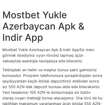
Mostbet Yukle
Azerbaycan Apk &
Indir App
Mostbet Yukle Azerbaycan Apk & Indir App
Siz mərc
görmək istədiyiniz oyun növünü tapmaq üçün
vebsaytda asanlıqla naviqasiya edə bilərsiniz.
Tətbiqdəki ən həlim və məşhur bonus sakit gəlmisiniz
bonusudur. Proqramı telefonunuza quraşdırdıqdan sonra
qeydiyyatdan keçib ibtidai depozitinizi etdikdən sonra
siz 550 AZN-dək depozit bonusu əldə edə biləcəksiniz.
Yəni hesabınızı 100 AZN-lə doldurmaqla siz bütöv
olaraq oxşarı məbləği bonus alacaqsınız. Ona ötrü də bu
təklifdən maksimum yararlanmaq üçün ibtidai 550 AZN-