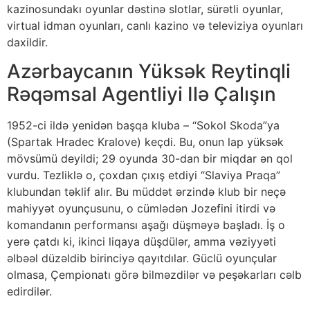
kazinosundakı oyunlar dəstinə slotlar, sürətli oyunlar,
virtual idman oyunları, canlı kazino və televiziya oyunları
daxildir.
Azərbaycanın Yüksək Reytinqli
Rəqəmsal Agentliyi Ilə Çalışın
1952-ci ildə yenidən başqa kluba – “Sokol Skoda”ya
(Spartak Hradec Kralove) keçdi. Bu, onun lap yüksək
mövsümü deyildi; 29 oyunda 30-dan bir miqdar ən qol
vurdu. Tezliklə o, çoxdan çıxış etdiyi “Slaviya Praqa”
klubundan təklif alır. Bu müddət ərzində klub bir neçə
mahiyyət oyunçusunu, o cümlədən Jozefini itirdi və
komandanın performansı aşağı düşməyə başladı. İş o
yerə çatdı ki, ikinci liqaya düşdülər, amma vəziyyəti
əlbəəl düzəldib birinciyə qayıtdılar. Güclü oyunçular
olmasa, Çempionatı görə bilməzdilər və peşəkarları cəlb
edirdilər.