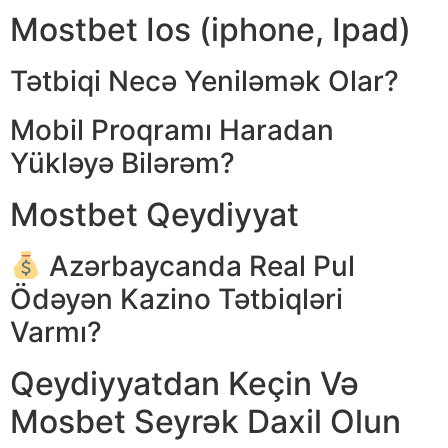
Mostbet Ios (iphone, Ipad)
Tətbiqi Necə Yeniləmək Olar?
Mobil Proqramı Haradan
Yükləyə Bilərəm?
Mostbet Qeydiyyat
Azərbaycanda Real Pul
Ödəyən Kazino Tətbiqləri
Varmı?
Qeydiyyatdan Keçin Və
Mosbet Seyrək Daxil Olun