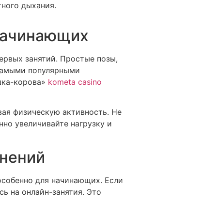
тного дыхания.
начинающих
ервых занятий. Простые позы,
 Самыми популярными
ошка-корова»
kometa casino
вая физическую активность. Не
нно увеличивайте нагрузку и
жнений
особенно для начинающих. Если
сь на онлайн-занятия. Это