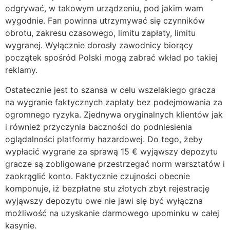
odgrywać, w takowym urządzeniu, pod jakim wam
wygodnie. Fan powinna utrzymywać się czynników
obrotu, zakresu czasowego, limitu zapłaty, limitu
wygranej. Wyłącznie dorosły zawodnicy biorący
początek spośród Polski mogą zabrać wkład po takiej
reklamy.
Ostatecznie jest to szansa w celu wszelakiego gracza
na wygranie faktycznych zapłaty bez podejmowania za
ogromnego ryzyka. Zjednywa oryginalnych klientów jak
i również przyczynia baczności do podniesienia
oglądalności platformy hazardowej. Do tego, żeby
wypłacić wygrane za sprawą 15 € wyjąwszy depozytu
gracze są zobligowane przestrzegać norm warsztatów i
zaokrąglić konto. Faktycznie czujności obecnie
komponuje, iż bezpłatne stu złotych zbyt rejestrację
wyjąwszy depozytu owe nie jawi się być wyłączna
możliwość na uzyskanie darmowego upominku w całej
kasynie.