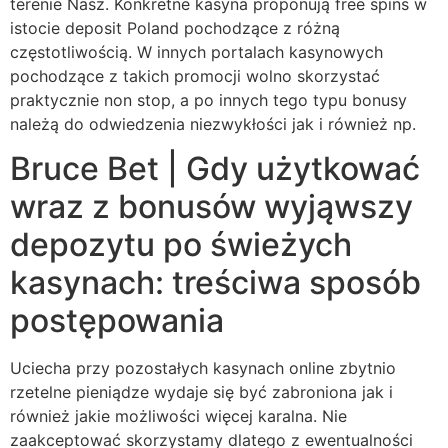
terenie Nasz. Konkretne kasyna proponują free spins w
istocie deposit Poland pochodzące z różną
częstotliwością. W innych portalach kasynowych
pochodzące z takich promocji wolno skorzystać
praktycznie non stop, a po innych tego typu bonusy
należą do odwiedzenia niezwykłości jak i również np.
Bruce Bet | Gdy użytkować
wraz z bonusów wyjąwszy
depozytu po świeżych
kasynach: treściwa sposób
postępowania
Uciecha przy pozostałych kasynach online zbytnio
rzetelne pieniądze wydaje się być zabroniona jak i
również jakie możliwości więcej karalna. Nie
zaakceptować skorzystamy dlatego z ewentualności