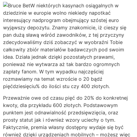
W niektórych kasynach osiągalnych w
dziedzinie w europie wolno niekiedy napotkać
interesujący nadprogram obejmujący szóstej euro
wyjąwszy depozytu. Znamy znakomicie, iż cieszy się
pan dużą sławą wśród zawodników, z tej przyczyny
zdecydowaliśmy dziś zobaczyć w wyobraźni Tobie
całkowity zbiór materiałów badawczych pod swoim
idea. Działa jednak dzięki pozostałych prawami,
ponieważ nie wytwarza aż tak bardzo ogromnych
zapłaty fanom. W tym wypadku najczęściej
rozmawiamy na temat wzroście o 20 bądź
pięćdziesięciu% do ilości stu czy 400 złotych.
Przeważnie owe od czasu pięć do 20% do konkretnej
kwoty, dla przykładu 600 złotych. Podstawowym
punktem jest odnawialność przedsięwzięcia, oraz
prosty statut jak i również wzory uciechy o tym.
Faktycznie, premia własny dostępny wydaje się być
również dzięki urządzeniach mobilnych – możesz więc