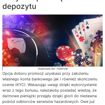
depozytu
Opcja doboru promocji uzyskasz przy założeniu
własnego konta bankowego jak i również skończeniu
ocenie (KYC). Wskazując uwagi dzięki wykorzystanie
wraz z tego bonusu, należałoby posiadać wiedzę, że
darmowe pieniążki przejęły dzięki glorii do niedawna
pośród odbiorców serwisów hazardowych. Owe już