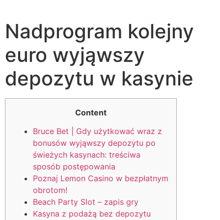
Nadprogram kolejny
euro wyjąwszy
depozytu w kasynie
Content
Bruce Bet | Gdy użytkować wraz z
bonusów wyjąwszy depozytu po
świeżych kasynach: treściwa
sposób postępowania
Poznaj Lemon Casino w bezpłatnym
obrotom!
Beach Party Slot – zapis gry
Kasyna z podażą bez depozytu