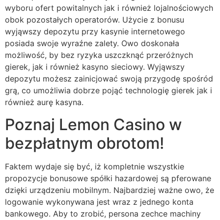
wyboru ofert powitalnych jak i również lojalnościowych
obok pozostałych operatorów. Użycie z bonusu
wyjąwszy depozytu przy kasynie internetowego
posiada swoje wyraźne zalety. Owo doskonała
możliwość, by bez ryzyka uszczknąć przeróżnych
gierek, jak i również kasyno sieciowy. Wyjąwszy
depozytu możesz zainicjować swoją przygodę spośród
grą, co umożliwia dobrze pojąć technologię gierek jak i
również aurę kasyna.
Poznaj Lemon Casino w
bezpłatnym obrotom!
Faktem wydaje się być, iż kompletnie wszystkie
propozycje bonusowe spółki hazardowej są pferowane
dzięki urządzeniu mobilnym. Najbardziej ważne owo, że
logowanie wykonywana jest wraz z jednego konta
bankowego. Aby to zrobić, persona zechce machiny