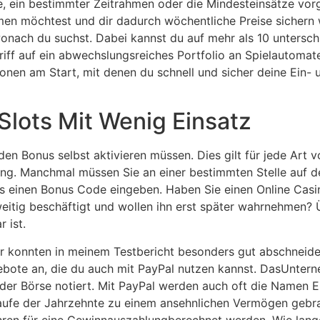
ele, ein bestimmter Zeitrahmen oder die Mindesteinsätze vo
en möchtest und dir dadurch wöchentliche Preise sichern w
wonach du suchst. Dabei kannst du auf mehr als 10 unterschi
riff auf ein abwechslungsreiches Portfolio an Spielautomat
ionen am Start, mit denen du schnell und sicher deine Ein
Slots Mit Wenig Einsatz
 den Bonus selbst aktivieren müssen. Dies gilt für jede Art 
g. Manchmal müssen Sie an einer bestimmten Stelle auf d
us einen Bonus Code eingeben. Haben Sie einen Online Cas
eitig beschäftigt und wollen ihn erst später wahrnehmen? Ü
 ist.
r konnten in meinem Testbericht besonders gut abschneid
ebote an, die du auch mit PayPal nutzen kannst. DasUnter
 der Börse notiert. Mit PayPal werden auch oft die Namen E
aufe der Jahrzehnte zu einem ansehnlichen Vermögen gebra
ren für eine Gewinnauszahlungberechnet werden. Wie lang