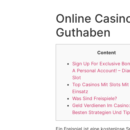
Online Casin
Guthaben
Content
Sign Up For Exclusive Bo
A Personal Account! – Di
Slot
Top Casinos Mit Slots Mit
Einsatz
Was Sind Freispiele?
Geld Verdienen Im Casino:
Besten Strategien Und Ti
Ein Freispiel ist eine kostenlose