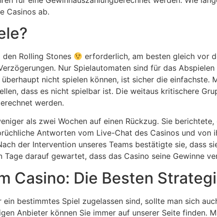
e Casinos ab.
ele?
ei den Rolling Stones
erforderlich, am besten gleich vor d
 Verzögerungen. Nur Spielautomaten sind für das Abspielen
e überhaupt nicht spielen können, ist sicher die einfachste
llen, dass es nicht spielbar ist. Die weitaus kritischere Gr
gerechnet werden.
eniger als zwei Wochen auf einen Rückzug. Sie berichtete, 
rsprüchliche Antworten vom Live-Chat des Casinos und von
ch der Intervention unseres Teams bestätigte sie, dass sie
n Tage darauf gewartet, dass das Casino seine Gewinne ver
m Casino: Die Besten Strateg
r ein bestimmtes Spiel zugelassen sind, sollte man sich au
digen Anbieter können Sie immer auf unserer Seite finden. 