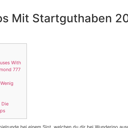
os Mit Startguthaben 20
nuses With
amond 777
 Wenig
 Die
pps
 Spielrunde bei einem Slot, welchen du dir bei Wunderino au