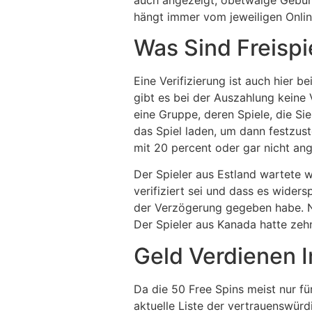
hängt immer vom jeweiligen Onlin
Was Sind Freispi
Eine Verifizierung ist auch hier b
gibt es bei der Auszahlung keine
eine Gruppe, deren Spiele, die Si
das Spiel laden, um dann festzuste
mit 20 percent oder gar nicht an
Der Spieler aus Estland wartete w
verifiziert sei und dass es wide
der Verzögerung gegeben habe. Na
Der Spieler aus Kanada hatte zeh
Geld Verdienen I
Da die 50 Free Spins meist nur fü
aktuelle Liste der vertrauenswür