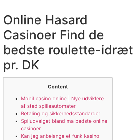
Online Hasard
Casinoer Find de
bedste roulette-idræt
pr. DK
Content
Mobil casino online | Nye udviklere
af sted spilleautomater
Betaling og sikkerhedsstandarder
Spiludvalget bland ma bedste online
casinoer
Kan jeg anbelange et funk kasino