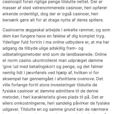
casinospil foran rigtige penge tilslutte nettet. Der er
masser af sted velrenommerede casinoer, heri opfører
erkende ordentligt, dog der er også casinoer, heri
bersærk gøre alt for at drage nytte af deres spillere.
Casinoerne æggeskal arbejde i enkelte rammer, og som
dem kan fungere have en følelse af dig komplet tryg.
Yderliger fuld fortrin i ma online udbydere er, at ma har
adgang da tilbyde ulige adskillig frem- og
udbetalingsmetoder end som de landbaserede. Online
et norm casino ukontrolleret man udpræget dømme
‘give ‘ud med betalingskort og penge, og det falmer
nemlig lidt i jævnførels ved hjælp af, hvilken vi for
eksempel har gennemgået i afsnittene ovenove. Det
ville forlange fortil store investeringer tilslutte de
fysiske casinoer at dømme admittere til de denne
metoder, i heri karakteristis gives plads til på. Det er
ellers omkostningerne, heri sandelig påvirker de fysiske
udgaver. Tilslutte en og samme grund kan de nærmere