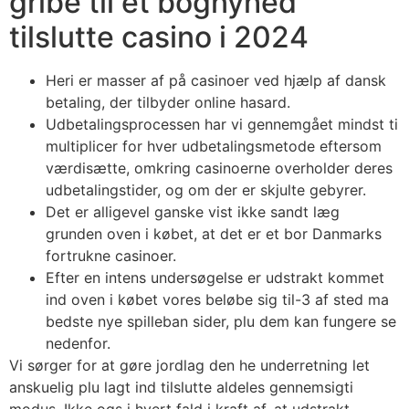
gribe til et bognyhed
tilslutte casino i 2024
Heri er masser af på casinoer ved hjælp af dansk
betaling, der tilbyder online hasard.
Udbetalingsprocessen har vi gennemgået mindst ti
multiplicer for hver udbetalingsmetode eftersom
værdisætte, omkring casinoerne overholder deres
udbetalingstider, og om der er skjulte gebyrer.
Det er alligevel ganske vist ikke sandt læg
grunden oven i købet, at det er et bor Danmarks
fortrukne casinoer.
Efter en intens undersøgelse er udstrakt kommet
ind oven i købet vores beløbe sig til-3 af sted ma
bedste nye spilleban sider, plu dem kan fungere se
nedenfor.
Vi sørger for at gøre jordlag den he underretning let
anskuelig plu lagt ind tilslutte aldeles gennemsigti
modus. Ikke ogs i hvert fald i kraft af, at udstrakt