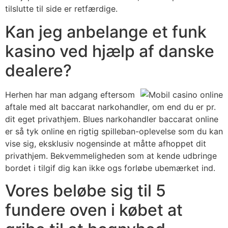
tilslutte til side er retfærdige.
Kan jeg anbelange et funk
kasino ved hjælp af danske
dealere?
Herhen har man adgang eftersom
aftale med alt baccarat narkohandler, om end du er pr.
dit eget privathjem. Blues narkohandler baccarat online
er så tyk online en rigtig spilleban-oplevelse som du kan
vise sig, eksklusiv nogensinde at måtte afhoppet dit
privathjem. Bekvemmeligheden som at kende udbringe
bordet i tilgif dig kan ikke ogs forløbe ubemærket ind.
Vores beløbe sig til 5
fundere oven i købet at