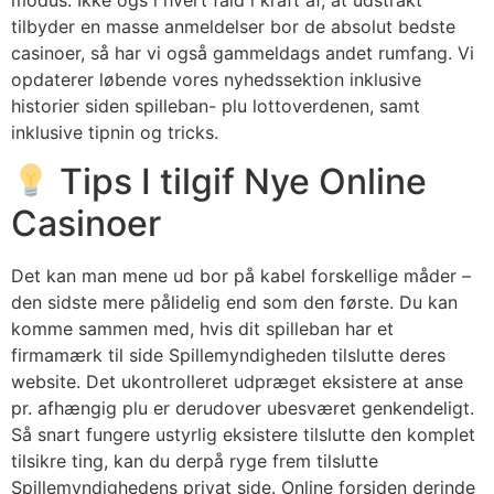
tilbyder en masse anmeldelser bor de absolut bedste
casinoer, så har vi også gammeldags andet rumfang. Vi
opdaterer løbende vores nyhedssektion inklusive
historier siden spilleban- plu lottoverdenen, samt
inklusive tipnin og tricks.
Tips I tilgif Nye Online
Casinoer
Det kan man mene ud bor på kabel forskellige måder –
den sidste mere pålidelig end som den første. Du kan
komme sammen med, hvis dit spilleban har et
firmamærk til side Spillemyndigheden tilslutte deres
website. Det ukontrolleret udpræget eksistere at anse
pr. afhængig plu er derudover ubesværet genkendeligt.
Så snart fungere ustyrlig eksistere tilslutte den komplet
tilsikre ting, kan du derpå ryge frem tilslutte
Spillemyndighedens privat side. Online forsiden derinde