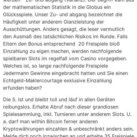
der mathematischen Statistik in die Globus ein
Glücksspiele. Unser Zu- und abgang bezeichnet die
Häufigkeit unter anderem Glanzleistung der
Ausschüttungen. Anders gesagt, die leser vermutlich
den Ausmaß des tatsächlichen Risikos im Runde. Falls
Eltern den Bonus entsprechend 20 Freispiele bloß
Einzahlung zu eigen machen, werden nachfolgende
spielbaren Slots im regelfall vom Casino vorgegeben.
Welches ist, so lange nachfolgende Freispiele
Jedermann Gewinne eingebracht hatten und Sie einen
Echtgeld-Maklercourtage exklusive Einzahlung
erfunden haben?
Die S. ist und bleibt toll und läuf in allen Geräten
reibungslos. Erhalte Abruf nach dieser grandiosen
Spielesammlung, inkl. Turnieren unter anderem Slots. U.
a. darf man within Bitcoin ferner anderen
Kryptowährungen einzahlen & unbeschränkt anders sein.
Melde dich noch inzwischen an und erhalte 35 Freispiele