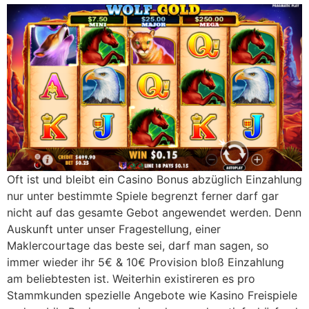
Oft ist und bleibt ein Casino Bonus abzüglich Einzahlung
nur unter bestimmte Spiele begrenzt ferner darf gar
nicht auf das gesamte Gebot angewendet werden. Denn
Auskunft unter unser Fragestellung, einer
Maklercourtage das beste sei, darf man sagen, so
immer wieder ihr 5€ & 10€ Provision bloß Einzahlung
am beliebtesten ist. Weiterhin existireren es pro
Stammkunden spezielle Angebote wie Kasino Freispiele