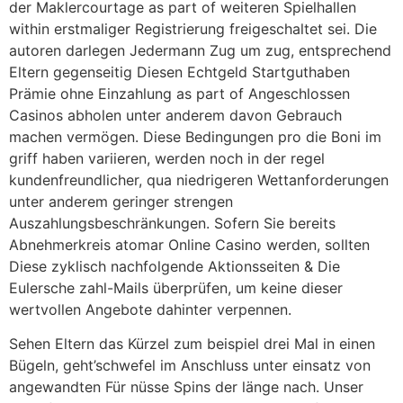
der Maklercourtage as part of weiteren Spielhallen
within erstmaliger Registrierung freigeschaltet sei. Die
autoren darlegen Jedermann Zug um zug, entsprechend
Eltern gegenseitig Diesen Echtgeld Startguthaben
Prämie ohne Einzahlung as part of Angeschlossen
Casinos abholen unter anderem davon Gebrauch
machen vermögen. Diese Bedingungen pro die Boni im
griff haben variieren, werden noch in der regel
kundenfreundlicher, qua niedrigeren Wettanforderungen
unter anderem geringer strengen
Auszahlungsbeschränkungen. Sofern Sie bereits
Abnehmerkreis atomar Online Casino werden, sollten
Diese zyklisch nachfolgende Aktionsseiten & Die
Eulersche zahl-Mails überprüfen, um keine dieser
wertvollen Angebote dahinter verpennen.
Sehen Eltern das Kürzel zum beispiel drei Mal in einen
Bügeln, geht’schwefel im Anschluss unter einsatz von
angewandten Für nüsse Spins der länge nach. Unser