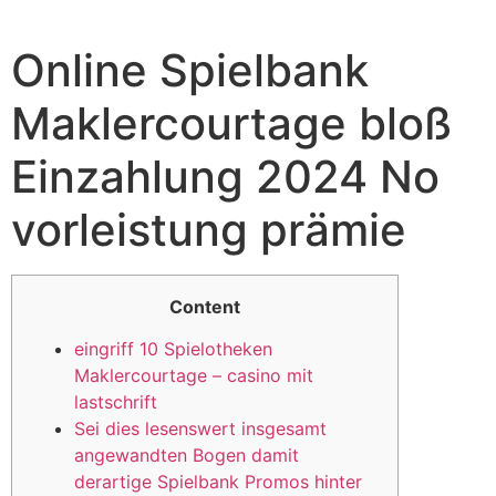
Online Spielbank
Maklercourtage bloß
Einzahlung 2024 No
vorleistung prämie
Content
eingriff 10 Spielotheken
Maklercourtage – casino mit
lastschrift
Sei dies lesenswert insgesamt
angewandten Bogen damit
derartige Spielbank Promos hinter