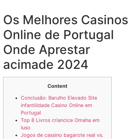
Os Melhores Casinos
Online de Portugal
Onde Aprestar
acimade 2024
Content
Conclusão: Barulho Elevado Site
infantilidade Casino Online em
Portugal
Top 8 Livros criancice Omaha em
luso
Jogos de cassino bagarote real vs.