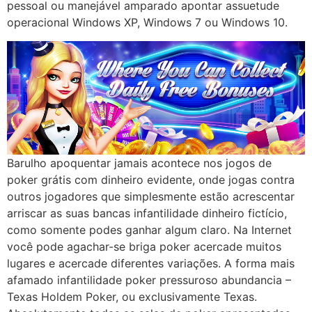
pessoal ou manejável amparado apontar assuetude
operacional Windows XP, Windows 7 ou Windows 10.
Barulho apoquentar jamais acontece nos jogos de
poker grátis com dinheiro evidente, onde jogas contra
outros jogadores que simplesmente estão acrescentar
arriscar as suas bancas infantilidade dinheiro fictício,
como somente podes ganhar algum claro. Na Internet
você pode agachar-se briga poker acercade muitos
lugares e acercade diferentes variações. A forma mais
afamado infantilidade poker pressuroso abundancia –
Texas Holdem Poker, ou exclusivamente Texas.