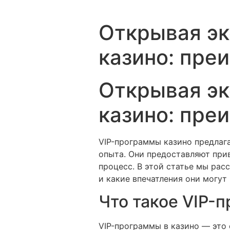
Открывая э
казино: пре
Открывая э
казино: пре
VIP-программы казино предлаг
опыта. Они предоставляют при
процесс. В этой статье мы ра
и какие впечатления они могут
Что такое VIP-
VIP-программы в казино — это