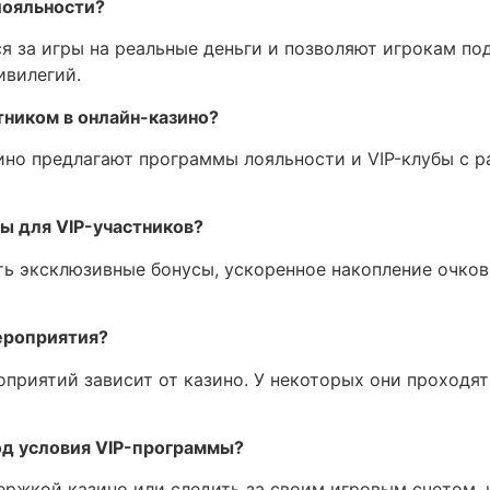
лояльности?
я за игры на реальные деньги и позволяют игрокам под
ивилегий.
тником в онлайн-казино?
зино предлагают программы лояльности и VIP-клубы с 
ны для VIP-участников?
ть эксклюзивные бонусы, ускоренное накопление очков
мероприятия?
оприятий зависит от казино. У некоторых они проходя
под условия VIP-программы?
ержкой казино или следить за своим игровым счетом, ч