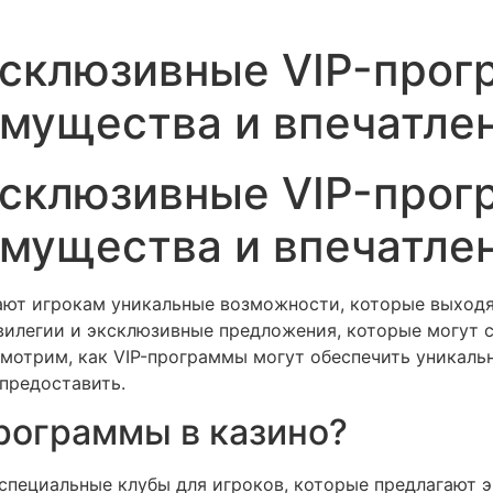
ксклюзивные VIP-про
имущества и впечатле
ксклюзивные VIP-про
имущества и впечатле
ают игрокам уникальные возможности, которые выходя
вилегии и эксклюзивные предложения, которые могут 
ссмотрим, как VIP-программы могут обеспечить уникал
 предоставить.
программы в казино?
 специальные клубы для игроков, которые предлагают 