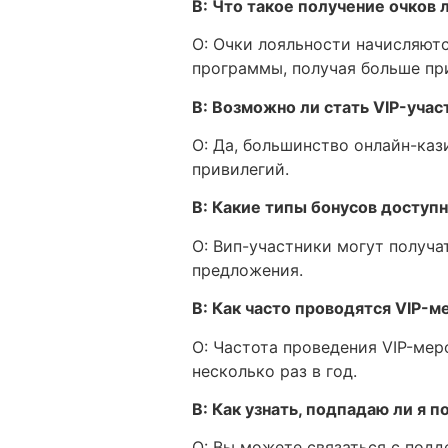
В: Что такое получение очков 
О: Очки лояльности начисляютс
программы, получая больше пр
В: Возможно ли стать VIP-учас
О: Да, большинство онлайн-ка
привилегий.
В: Какие типы бонусов доступ
О: Вип-участники могут получа
предложения.
В: Как часто проводятся VIP-
О: Частота проведения VIP-мер
несколько раз в год.
В: Как узнать, подпадаю ли я 
О: Вы можете связаться с подд