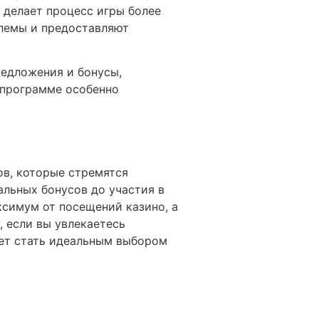
 делает процесс игры более
лемы и предоставляют
редложения и бонусы,
-программе особенно
в, которые стремятся
льных бонусов до участия в
ксимум от посещений казино, а
 если вы увлекаетесь
жет стать идеальным выбором