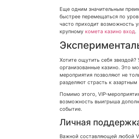
Еще одним значительным преим
быстрее перемещаться по уров
часто приходит возможность ув
крупному
комета казино вход
.
Эксперименталь
Хотите ощутить себя звездой?
организованные казино. Это мо
мероприятия позволяют не толь
разделяют страсть к азартным 
Помимо этого, VIP-мероприяти
возможность выигрыша дополни
событие.
Личная поддержка
Важной составляющей любой VI