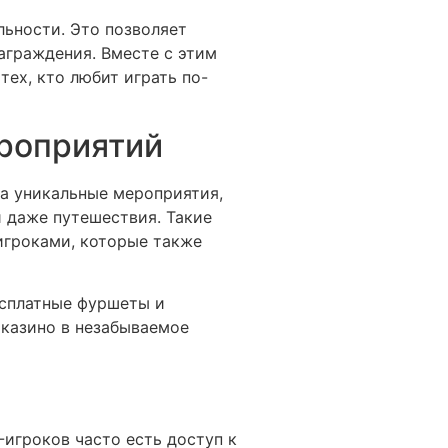
ьности. Это позволяет
аграждения. Вместе с этим
ех, кто любит играть по-
ероприятий
на уникальные мероприятия,
и даже путешествия. Такие
игроками, которые также
есплатные фуршеты и
казино в незабываемое
игроков часто есть доступ к