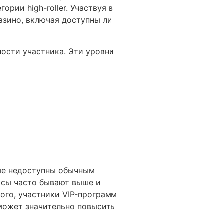
рии high-roller. Участвуя в
азино, включая доступны ли
ности участника. Эти уровни
рые недоступны обычным
усы часто бывают выше и
ого, участники VIP-программ
 может значительно повысить