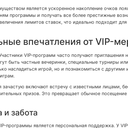
уществом является ускоренное накопление очков лоял
ням программы и получать все более престижные возн
еличения лимитов ставок, что идеально подходит для т
ные впечатления от VIP-м
 Участники VIP-программ часто получают приглашения 
гут быть частные вечеринки, специальные турниры ил
ко насладиться игрой, но и познакомиться с другими 
играм.
я зачастую включают встречу с известными лицами, б
тельных призов. Это превращает обычное посещение 
 и забота
P-программы является персональная поддержка. У VIP-