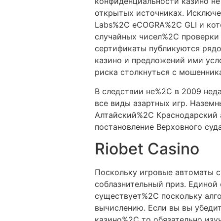
конфиденциальности казино не
открытых источниках. Исключе
Labs%2C eCOGRA%2C GLI и кото
случайных чисел%2C проверки 
сертификаты публикуются рядом
казино и предложений ими усл
риска столкнуться с мошенник
В следствии не%2C в 2009 нед
все виды азартных игр. Наземн
Алтайский%2C Краснодарский а
постановление Верховного суда
Riobet Casino
Поскольку игровые автоматы с
соблазнительный приз. Единой
существует%2C поскольку алго
вычислению. Если вы вы убедит
казино%2C то обязательно изу