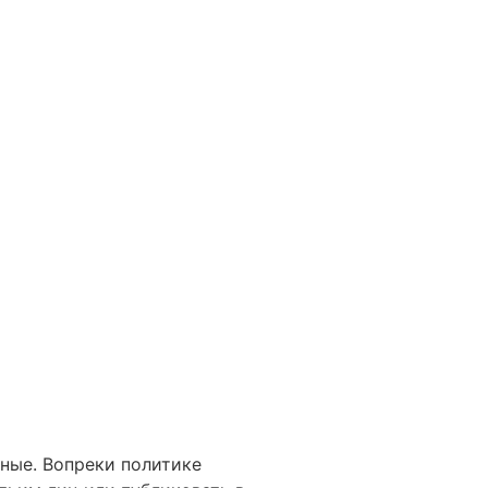
ные. Вопреки политике