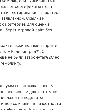
ьим лиц или публиковать в
рждают сертификаты iTech
та и тестирования генератора
 заявленной. Ссылки и
ток критериев для оценки
выберет игровой сайт без
практически полный запрет и
раны – Калининград%2C
еще не были затронуты%2C но
гемблингу.
я сумма выигрыша – весьма
 прогрессивным джекпотом не
числах и не поддаётся
ти все сомнения в нечестности
ертификациях. В настоящее