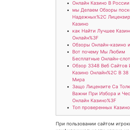
Онлайн Казино В России
мы Делаем Обзоры поск
Надежных%2C Лицензир
Казино
как Найти Лучшее Казин
Онлайн%3F
Обзоры Онлайн-казино и
Вот почему Мы Любим
Бесплатные Онлайн-сло
Обзор 3348 Веб Сайтов 
Казино Онлайн%2C В 38
Мира
Защо Лицензите Са Тол
Важни При Избора и Че
Онлайн Казино%3F
Топ проверенных Казино
При пользовании сайтом игрок