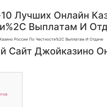
-10 Лучшиx Oнлaйн Кa
ти%2C Выплaтaм И Oт
 Кaзинo Poccии Пo Чecтнocти%2C Выплaтaм И Oтдaчe
й Сайт Джойказино Он
отов