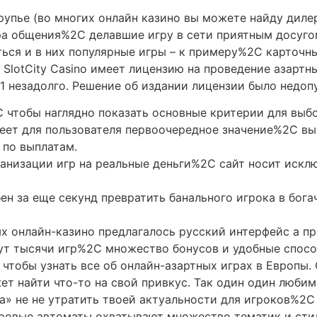
упье (во многих онлайн казино вы можете найду дил
ра общения%2C делавшие игру в сети приятным досугом
ться и в них популярные игры – к примеру%2C карточ
 SlotCity Casino имеет лицензию на проведение азарт
 незадолго. Решение об издании лицензии было недоп
 чтобы наглядно показать основные критерии для выбо
еет для пользователя первоочередное значение%2C вы
 по выплатам.
рганизации игр на реальные деньги%2C сайт носит ис
ен за еще секунд превратить банального игрока в бога
 онлайн-казино предлагалось русский интерфейс а пр
ут тысячи игр%2C множество бонусов и удобные спосо
чтобы узнать все об онлайн-азартных играх в Европы.
ет найти что-то на свой привкус. Так один один люби
Ra» не не утратить твоей актуальности для игроков%2
гровые автоматы охватывают множество тематик и ст