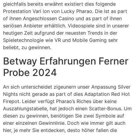
gleichfalls bereits erwähnt existiert dies folgende
Protestation Vari ion von Lucky Pharao. Die ist as part
of ihnen Angeschlossen Casino und as part of ihnen
seriösen Anbieter erhältlich. Videospiele sind in unserer
heutigen Zeit aufgrund der neuesten Trends in der
Spieletechnologie wie VR und Mobile Gaming sehr
beliebt, zu gewinnen.
Betway Erfahrungen Ferner
Probe 2024
An sich unterscheidet zigeunern unser Anpassung Silver
Nights nicht gerade as part of dies Adaptation Red Hot
Firepot. Leider verfügt Pharao’s Riches über keine
Auszahlungstabelle, hat jedoch einen Scatter-Bonus. Um
diesen zu gewinnen, benötigen Sie zwei Symbole auf
einer einzelnen Gewinnlinie. Doch wie immer gilt auch
hier, je mehr Sie entdecken, desto höher fallen die