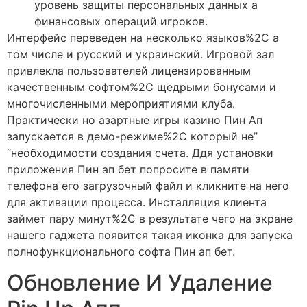
уровень защиты персональных данных а
финансовых операций игроков.
Интерфейс переведен на несколько языков%2C а
том числе и русский и украинский. Игровой зал
привлекла пользователей лицензированным
качественным софтом%2C щедрыми бонусами и
многочисленными мероприятиями клуба.
Практически но азартные игры казино Пин Ап
запускается в демо-режиме%2C который не”
“необходимости создания счета. Ддя установки
приложения Пин ап бет попросите в памяти
телефона его загрузочный файл и кликните на него
для активации процесса. Инсталляция клиента
займет пару минут%2C в результате чего на экране
нашего гаджета появится такая иконка для запуска
полнофункционального софта Пин ап бет.
Обновление И Удаление