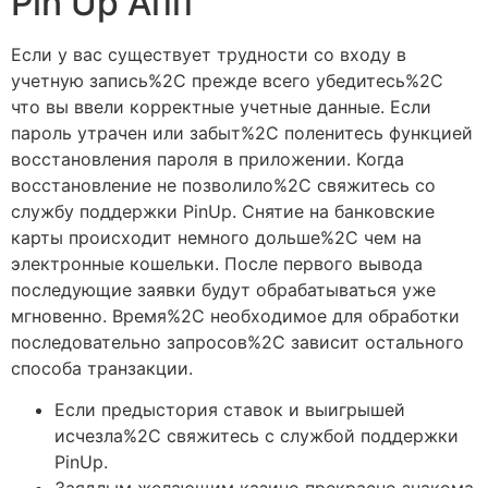
Pin Up Апп
Если у вас существует трудности со входу в
учетную запись%2C прежде всего убедитесь%2C
что вы ввели корректные учетные данные. Если
пароль утрачен или забыт%2C поленитесь функцией
восстановления пароля в приложении. Когда
восстановление не позволило%2C свяжитесь со
службу поддержки PinUp. Снятие на банковские
карты происходит немного дольше%2C чем на
электронные кошельки. После первого вывода
последующие заявки будут обрабатываться уже
мгновенно. Время%2C необходимое для обработки
последовательно запросов%2C зависит остального
способа транзакции.
Если предыстория ставок и выигрышей
исчезла%2C свяжитесь с службой поддержки
PinUp.