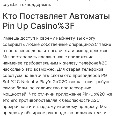
службы техподдержки.
Кто Поставляет Автоматы
Pin Up Casino%3F
Имеешь доступ к своему кабинету вы смогу
совершать любые собственные операции%2C такие
а пополнение депозитного счета и вывод денежек.
Мы постарались сделано наше приложение
наименее требовательным к железу телефона%2C
насколько это возможно. Для старая телефонов
советуем но включать слоты ото провайдеров PG
Soft%2C Netent и Play’n Go%2C так как они требуют
самое большое количество процессорных
мощностей. Что отличии приложение Pin-Up%2C же
это его противопоставляя к безопасности%2C
прозрачности и гладкому игровому процессу. Мы
предложу обширное руководство пользователя и