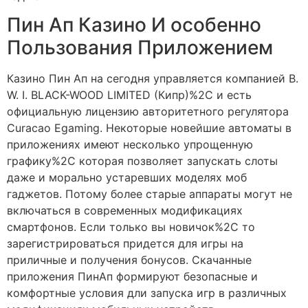
Пин Ап Казино И особенно
Пользования Приложением
Казино Пин Ап на сегодня управляется компанией B.
W. I. BLACK-WOOD LIMITED (Кипр)%2C и есть
официальную лицензию авторитетного регулятора
Curacao Egaming. Некоторые новейшие автоматы в
приложениях имеют несколько упрощенную
графику%2C которая позволяет запускать слоты
даже и морально устаревших моделях моб
гаджетов. Потому более старые аппараты могут не
включаться в современных модификациях
смартфонов. Если только вы новичок%2C то
зарегистрироваться придется для игры на
приличные и получения бонусов. Скачанные
приложения ПинАп формируют безопасные и
комфортные условия дли запуска игр в различных