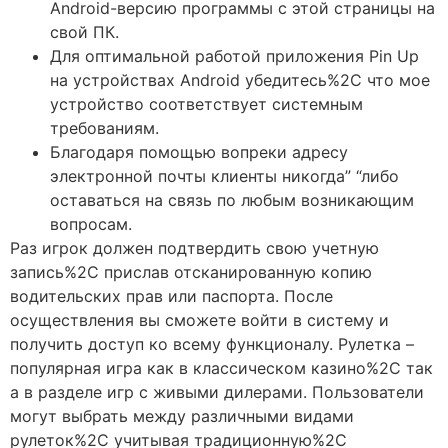
Android-версию программы с этой страницы на
свой ПК.
Для оптимальной работой приложения Pin Up
на устройствах Android убедитесь%2C что мое
устройство соответствует системным
требованиям.
Благодаря помощью вопреки адресу
электронной почты клиенты никогда” “либо
оставаться на связь по любым возникающим
вопросам.
Раз игрок должен подтвердить свою учетную
запись%2C прислав отсканированную копию
водительских прав или паспорта. После
осуществления вы сможете войти в систему и
получить доступ ко всему функционалу. Рулетка –
популярная игра как в классическом казино%2C так
а в разделе игр с живыми дилерами. Пользователи
могут выбрать между различными видами
рулеток%2C учитывая традиционную%2C