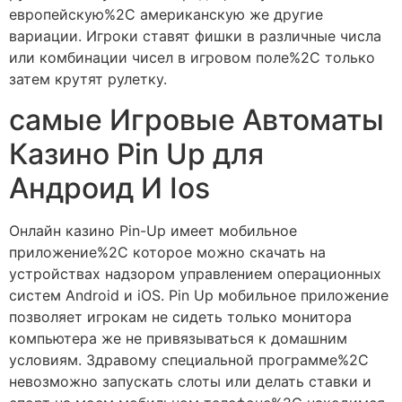
европейскую%2C американскую же другие
вариации. Игроки ставят фишки в различные числа
или комбинации чисел в игровом поле%2C только
затем крутят рулетку.
самые Игровые Автоматы
Казино Pin Up для
Андроид И Ios
Онлайн казино Pin-Up имеет мобильное
приложение%2C которое можно скачать на
устройствах надзором управлением операционных
систем Android и iOS. Pin Up мобильное приложение
позволяет игрокам не сидеть только монитора
компьютера же не привязываться к домашним
условиям. Здравому специальной программе%2C
невозможно запускать слоты или делать ставки и