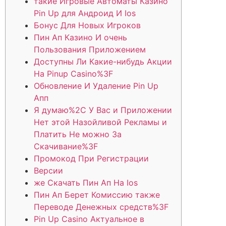
такие Игровые Автоматы Казино
Pin Up для Андроид И Ios
Бонус Для Новых Игроков
Пин Ап Казино И очень
Пользования Приложением
Доступны Ли Какие-нибудь Акции
На Pinup Casino%3F
Обновление И Удаление Pin Up
Апп
Я думаю%2C У Вас и Приложении
Нет этой Назойливой Рекламы и
Платить Не можно За
Скачивание%3F
Промокод При Регистрации
Версии
же Скачать Пин Ап На Ios
Пин Ап Берет Комиссию также
Переводе Денежных средств%3F
Pin Up Casino Актуальное в