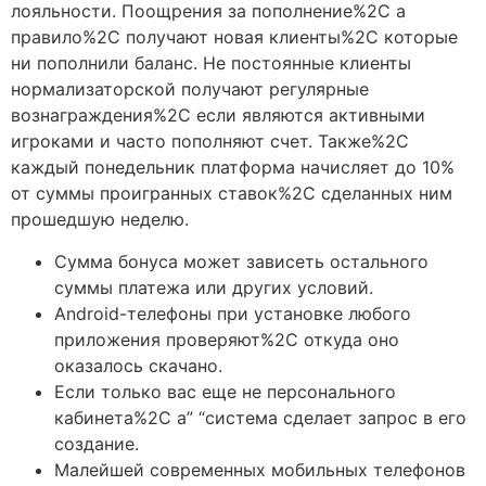
лояльности. Поощрения за пополнение%2C а
правило%2C получают новая клиенты%2C которые
ни пополнили баланс. Не постоянные клиенты
нормализаторской получают регулярные
вознаграждения%2C если являются активными
игроками и часто пополняют счет. Также%2C
каждый понедельник платформа начисляет до 10%
от суммы проигранных ставок%2C сделанных ним
прошедшую неделю.
Сумма бонуса может зависеть остального
суммы платежа или других условий.
Android-телефоны при установке любого
приложения проверяют%2C откуда оно
оказалось скачано.
Если только вас еще не персонального
кабинета%2C а” “система сделает запрос в его
создание.
Малейшей современных мобильных телефонов