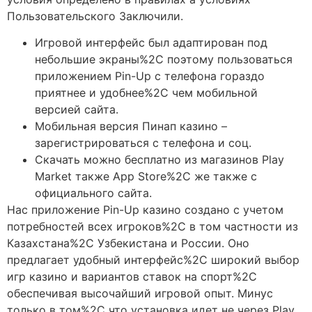
Пользовательского Заключили.
Игровой интерфейс был адаптирован под
небольшие экраны%2C поэтому пользоваться
приложением Pin-Up с телефона гораздо
приятнее и удобнее%2C чем мобильной
версией сайта.
Мобильная версия Пинап казино –
зарегистрироваться с телефона и соц.
Скачать можно бесплатно из магазинов Play
Market также App Store%2C же также с
официального сайта.
Нас приложение Pin-Up казино создано с учетом
потребностей всех игроков%2C в том частности из
Казахстана%2C Узбекистана и России. Оно
предлагает удобный интерфейс%2C широкий выбор
игр казино и вариантов ставок на спорт%2C
обеспечивая высочайший игровой опыт. Минус
только в том%2C что установка идет не через Play