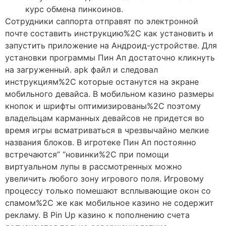
курс обмена пинкоинов.
Сотрудники саппорта отправят по электронной
почте составить инструкцию%2C как установить и
запустить приложение на Андроид-устройстве. Для
установки программы Пин Ап достаточно кликнуть
на загруженный. apk файл и следовал
инструкциям%2C которые останутся на экране
мобильного девайса. В мобильном казино размеры
кнопок и шрифты оптимизированы%2C поэтому
владельцам карманных девайсов не придется во
время игры всматриваться в чрезвычайно мелкие
названия блоков. В игротеке Пин Ап постоянно
встречаются” “новинки%2C при помощи
виртуальном лупы в рассмотренных можно
увеличить любого зону игрового поля. Игровому
процессу только помешают всплывающие окон со
спамом%2C же как мобильное казино не содержит
рекламу. В Pin Up казино к пополнению счета