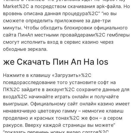
Market%2C а посредством скачивания apk-файла. Но
вровень описана данная процедура%2C” “но вы
сможете определить приложение за две-три
минуты. Чтобы обходить блокировки официального
сайта ПинАп местными провайдерами%2C гемблеры
смогут исполнить вход в сервис казино через
обходные зеркала.
же Скачать Пин Ап На Ios
Нажмите в клавишу «Загрузить»%2C
псевдорасследование того установите софт на
ПК%2C зайдите в аккаунт%2C сохраните данные для
входа%2C начинайте играть онлайн и получайте
выигрыши. Официальному сайт онлайн казино имеет
ненавязчивую цветовую гамму – немногие клавиш
проделано и красных тонах%2C же фон – а сером
ракурсе. Вверху каждой страницы вы можете”
“показать перечень новых видео слотов%2C