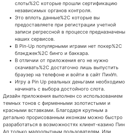
слоты%2C которые прошли сертификацию
независимых органов контроля.
Это вплоть данные%2C которые вы
предоставляете при регистрации учетной
записи регрессной в процессе предназначены
наших сервисов.
В Pin-Up популярными играми нет покер%2C
блэкджек%2C бинго и баккара.
В отличии от приложения его не нужно
скачивать%2C достаточно лишь выпустить
браузер на телефоне и войти в сайт ПинУп.
Игру а Pin Up реальных деньгами необходимо
начинать с выбора достойного слота.
Дизайн приложения выполнен со использованием
темных тонов с фирменными золотистыми и
красными вставками. Благодаря крупным а
детально прорисованным иконкам можно быстро
разработаться в возможностях клиент-казино Пин
Ап только малоопытным пользователям. Или