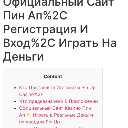
Официальный Сайт
Пин Ап%2C
Регистрация И
Вход%2C Играть На
Деньги
Content
Кто Поставляет Автоматы Pin Up
Casino%3F
Что предназначено В Приложении
Официальный Сайт Казино Пин
Ап
Играть в Реальные Деньги
пиппардом Pin Up