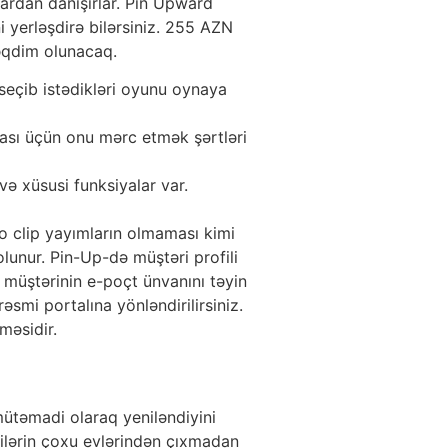
ardan danışırlar. Pin Upward
 yerləşdirə bilərsiniz. 255 AZN
əqdim olunacaq.
 seçib istədikləri oyunu oynaya
ası üçün onu mərc etmək şərtləri
ə xüsusi funksiyalar var.
o clip yayımların olmaması kimi
lunur. Pin-Up-də müştəri profili
müştərinin e-poçt ünvanını təyin
mi portalına yönləndirilirsiniz.
məsidir.
təmadi olaraq yeniləndiyini
çilərin çoxu evlərindən çıxmadan