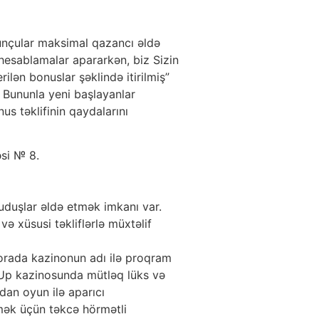
oyunçular maksimal qazancı əldə
hesablamalar apararkən, biz Sizin
lən bonuslar şəklində itirilmiş”
. Bununla yeni başlayanlar
us təklifinin qaydalarını
si № 8.
uduşlar əldə etmək imkanı var.
 xüsusi təkliflərlə müxtəlif
orada kazinonun adı ilə proqram
r Up kazinosunda mütləq lüks və
dan oyun ilə aparıcı
rmək üçün təkcə hörmətli