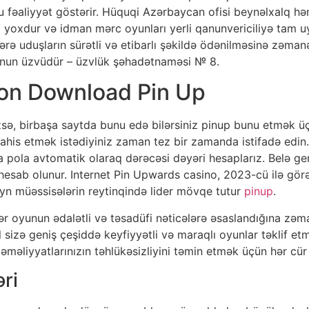
fəaliyyət göstərir. Hüquqi Azərbaycan ofisi beynəlxalq həmk
 yoxdur və idman mərc oyunları yerli qanunvericiliyə tam uy
ərə uduşların sürətli və etibarlı şəkildə ödənilməsinə zəmanə
-nun üzvüdür – üzvlük şəhadətnaməsi № 8.
ion Download Pin Up
, birbaşa saytda bunu edə bilərsiniz pinup bunu etmək üçü
bahis etmək istədiyiniz zaman tez bir zamanda istifadə edin.
ra pola avtomatik olaraq dərəcəsi dəyəri hesaplarız. Belə ge
hesab olunur. Internet Pin Upwards casino, 2023-cü ilə görə
layn müəssisələrin reytinqində lider mövqe tutur
pinup
.
r oyunun ədalətli və təsadüfi nəticələrə əsaslandığına zəma
weil sizə geniş çeşiddə keyfiyyətli və maraqlı oyunlar təklif e
əməliyyatlarınızın təhlükəsizliyini təmin etmək üçün hər cür 
ri