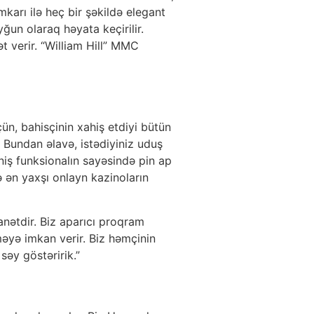
arı ilə heç bir şəkildə elegant
ğun olaraq həyata keçirilir.
t verir. “William Hill” MMC
n, bahisçinin xahiş etdiyi bütün
 Bundan əlavə, istədiyiniz uduş
niş funksionalın sayəsində pin ap
 ən yaxşı onlayn kazinoların
nətdir. Biz aparıcı proqram
tməyə imkan verir. Biz həmçinin
səy göstəririk.”