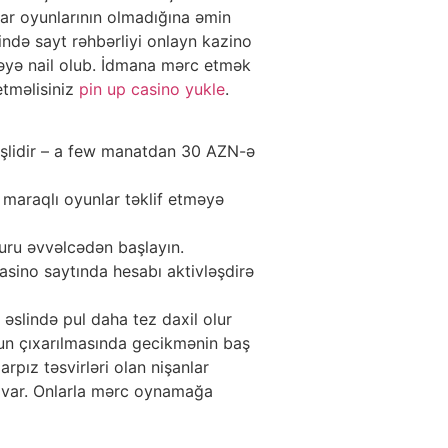
ar oyunlarının olmadığına əmin
ində sayt rəhbərliyi onlayn kazino
məyə nail olub. İdmana mərc etmək
tməlisiniz
pin up casino yukle
.
nişlidir – a few manatdan 30 AZN-ə
və maraqlı oyunlar təklif etməyə
uru əvvəlcədən başlayın.
sino saytında hesabı aktivləşdirə
slində pul daha tez daxil olur
lun çıxarılmasında gecikmənin baş
rpız təsvirləri olan nişanlar
ar var. Onlarla mərc oynamağa