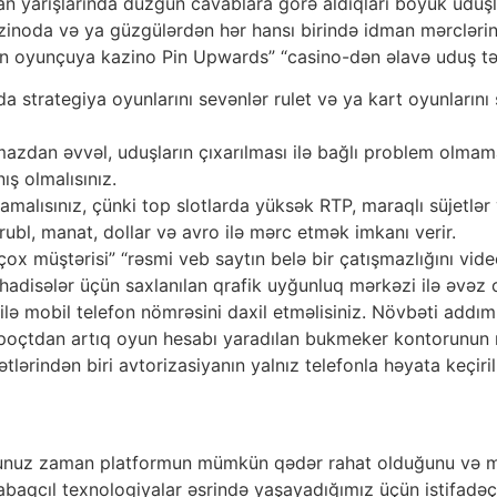
n yarışlarında düzgün cavablara görə aldıqları böyük uduşl
azinoda və ya güzgülərdən hər hansı birində idman mərclərini
n oyunçuya kazino Pin Upwards” “casino-dən əlavə uduş t
a strategiya oyunlarını sevənlər rulet və ya kart oyunlarını
azdan əvvəl, uduşların çıxarılması ilə bağlı problem olmam
ış olmalısınız.
alısınız, çünki top slotlarda yüksək RTP, maraqlı süjetlər v
rubl, manat, dollar və avro ilə mərc etmək imkanı verir.
x müştərisi” “rəsmi veb saytın belə bir çatışmazlığını vide
hadisələr üçün saxlanılan qrafik uyğunluq mərkəzi ilə əvəz o
 mobil telefon nömrəsini daxil etməlisiniz. Növbəti addım 
poçtdan artıq oyun hesabı yaradılan bukmeker kontorunun rəs
tlərindən biri avtorizasiyanın yalnız telefonla həyata keçiril
unuz zaman platformun mümkün qədər rahat olduğunu və mü
abaqcıl texnologiyalar əsrində yaşayadığımız üçün istifadə