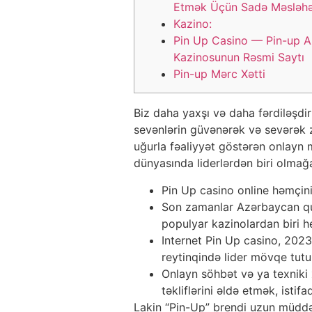
Etmək Üçün Sadə Məsləhə
Kazino:
Pin Up Casino — Pin-up A
Kazinosunun Rəsmi Saytı
Pin-up Mərc Xətti
Biz daha yaxşı və daha fərdiləşdir
sevənlərin güvənərək və sevərək zi
uğurla fəaliyyət göstərən onlayn
dünyasında liderlərdən biri olmağa
Pin Up casino online həmçin
Son zamanlar Azərbaycan qum
populyar kazinolardan biri h
Internet Pin Up casino, 2023
reytinqində lider mövqe tutu
Onlayn söhbət və ya texniki
təkliflərini əldə etmək, isti
Lakin “Pin-Up” brendi uzun müddətd