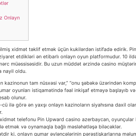
tlər
z Onlayn
ilmiş xidmət təklif etmək üçün kukilərdən istifadə edirik. 
yaret etdikləri ən etibarlı onlayn oyun platformudur. 10 il
 mərc müəssisəsidir. Bu uzun müddət ərzində casino müştəri
 nayil oldu.
in kazinonun tam nüsxəsi var,” “onu şəbəkə üzərindən komp
ar oyunları istiqamətində fəal inkişaf etməyə başlayıb və
esab olunur.
-cü ilə görə ən yaxşı onlayn kazinoların siyahısına daxil ol
r.
 xidmət telefonu Pin Upward casino azerbaycan, oyunçular
fadə etmək və oynamaqla bağlı məsləhətləşə biləcəklər.
ir ki, onlayn qumar əyləncələrinin pərəstişkarlarına məlumd