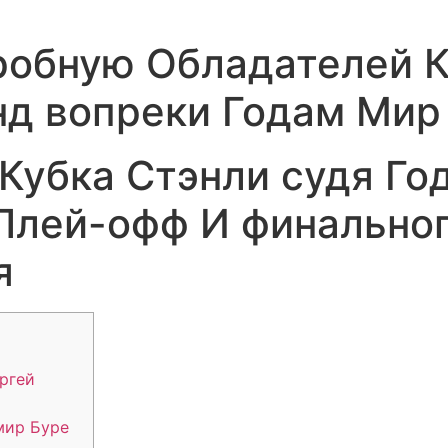
обную Обладателей К
д вопреки Годам Мир
Кубка Стэнли судя Го
Плей-офф И финальног
я
ргей
мир Буре