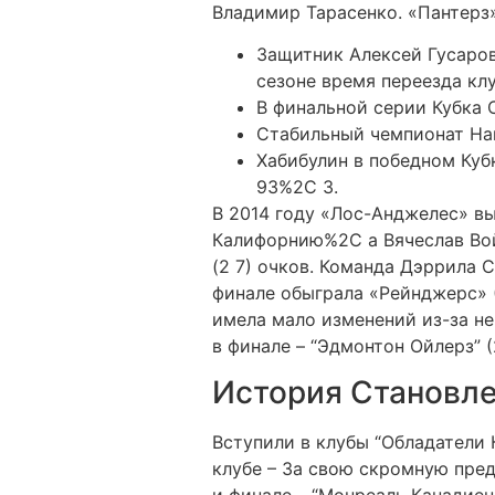
Владимир Тарасенко. «Пантерз
Защитник Алексей Гусаров
сезоне время переезда кл
В финальной серии Кубка 
Стабильный чемпионат Нац
Хабибулин в победном Куб
93%2C 3.
В 2014 году «Лос-Анджелес» вы
Калифорнию%2C а Вячеслав Вой
(2 7) очков. Команда Дэррила 
финале обыграла «Рейнджерс» (
имела мало изменений из-за не
в финале – “Эдмонтон Ойлерз” (2
История Становле
Вступили в клубы “Обладатели К
клубе – За свою скромную пред