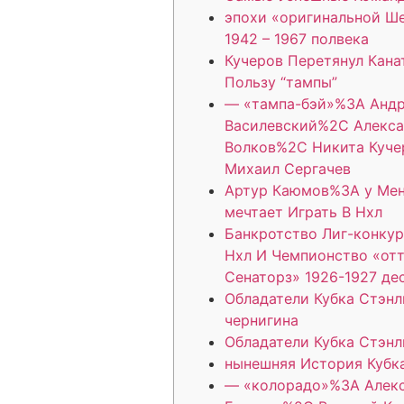
эпохи «оригинальной Ш
1942 – 1967 полвека
Кучеров Перетянул Кана
Пользу “тампы”
— «тампа-бэй»%3A Анд
Василевский%2C Алекс
Волков%2C Никита Куч
Михаил Сергачев
Артур Каюмов%3A у Мен
мечтает Играть В Нхл
Банкротство Лиг-конкур
Нхл И Чемпионство «от
Сенаторз» 1926-1927 де
Обладатели Кубка Стэнл
чернигина
Обладатели Кубка Стэнл
нынешняя История Кубк
— «колорадо»%3A Алек