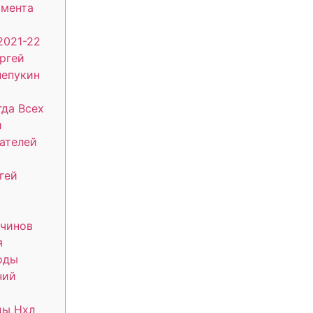
омента
2021-22
ргей
лепукин
да Всех
и
ателей
гей
чинов
я
оды
ний
ды Нхл