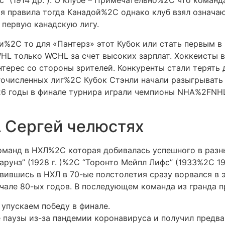
с” (1914 др. ). О клубе – Примечательно%2C что команд
 правила тогда Канадой%2C однако клуб взял означаю
 первую канадскую лигу.
и%2C то для «Пантерз» этот Кубок или стать первым в
L только WCHL за счет высоких зарплат. Хоккеисты 
терес со стороны зрителей. Конкуренты стали терять д
очисленных лиг%2C Кубок Стэнли начали разыгрывать
926 годы в финале турнира играли чемпионы NHA%2FNH
 Сергей челюстях
команд в НХЛ%2C которая добивалась успешного в разн
рунз” (1928 г. )%2C “Торонто Мейпл Лифс” (1933%2C 19
Появившись в НХЛ в 70-ые полстолетия сразу ворвался в 
але 80-ых годов. В последующем команда из гранда пр
упускаем победу в финале.
 паузы из-за пандемии коронавируса и получил предва