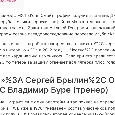
менский”
плей-офф НХЛ «Конн Смайт Трофи» получил защитник 
Синерубашечники вернули трофей на Манхэттен впервые 
бковая засуха. Защитник Алексей Гусаров и нападающи
ервом сезоне псевдорасследование переезда клуба «Кв
грал в июне — и работал скорее на автопилоте%2C чер
и в интервью «СЭ» в 2012 году. — Честно%2C последни
ас все кардинально изменилось. Если при его предшес
C то теперь за защиту отвечает вся пятерка плюс го
»%3A Сергей Брылин%2C О
C Владимир Буре (тренер)
нды играют еще один овертайм и так покуда не опреде
ории НХЛ. Уже в 1970″ “недавнем состав участников п
1972 году и НХЛ появилась вторая команда из Нью-Йор