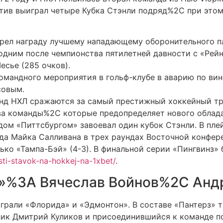
ктив выиграл четыре Кубка Стэнли подряд%2C при этом
брел награду лучшему нападающему оборонительного п
 одним после чемпионства пятилетней давности с «Рей
есье (285 очков).
командного мероприятия в гольф-клубе в аварию по ви
совым.
нд НХЛ сражаются за самый престижный хоккейный тр
 команды%2C которые предопределяет нового обладат
дом «Питтсбургом» завоевал один кубок Стэнли. В пле
анда Майка Салливана в трех раундах Восточной конфе
ько «Тампа-Бэй» (4-3). В финальной серии «Пингвинз» 
sti-stavok-na-hokkej-na-1xbet/
.
»%3A Вячеслав Войнов%2C Анд
ыграли «Флорида» и «Эдмонтон». В составе «Пантерз» 
к Дмитрий Куликов и присоединившийся к команде по