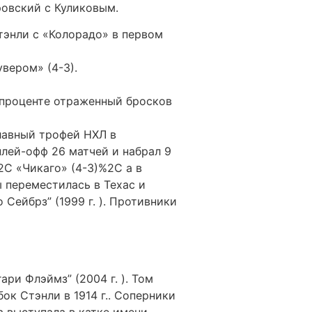
ровский с Куликовым.
тэнли с «Колорадо» в первом
вером» (4-3).
и проценте отраженный бросков
главный трофей НХЛ в
лей-офф 26 матчей и набрал 9
2C «Чикаго» (4-3)%2C а в
ы переместилась в Техас и
Сейбрз” (1999 г. ). Противники
ари Флэймз” (2004 г. ). Том
к Стэнли в 1914 г.. Соперники