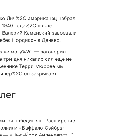
Джо Лич%2C американец набрал
с 1940 года%2C после
й Валерий Каменский завоевали
ебек Нордикс» в Денвер.
ез не могу%2C — заговорил
е три дня никаких сил еще не
твеннике Терри Мюррее мы
лкипер%2C он закрывает
лег
лится победитель. Расширение
ополнили «Баффало Сэйбрз»
ка — «Нью-Йорк Айлендерс». С