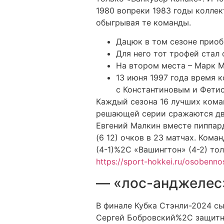
1980 вопреки 1983 годы колле
обыгрывая те команды.
Дацюк в том сезоне прио
Для него тот трофей стал
На втором места – Марк М
13 июня 1997 года время 
с Константиновым и Фети
Каждый сезона 16 лучших кома
решающей серии сражаются два
Евгений Малкин вместе пиппар
(6 12) очков в 23 матчах. Ком
(4-1)%2C «Вашингтон» (4-2) тол
https://sport-hokkei.ru/osobenno
— «лос-анджелес
В финале Кубка Стэнли-2024 с
Сергей Бобровский%2C защитни