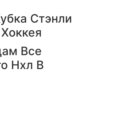
убка Стэнли
 Хоккея
дам Все
о Нхл В