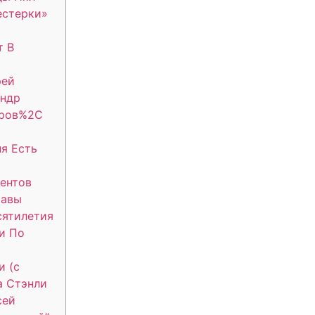
естерки»
т В
рей
андр
еров%2C
я Есть
ентов
тавы
сятилетия
и По
и (с
а Стэнли
сей