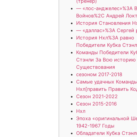
(тренер)
— «лос-анджелес»%3A В
Войнов%2C Андрей Лок
История Становления Н
— «даллас»%3A Сергей 
История Нхл%3A равно
Победители Кубка Стэн
Команды Победители Ку
Стэнли За Всю историю
Существования
сезоном 2017-2018
Самые удачных Команд
Нхл[править Править Ко
Сезон 2021-2022
Сезон 2015-2016
Нхл
Эпоха «оригинальной Ш
1942-1967 Годы
Обладатели Кубка Стэнл