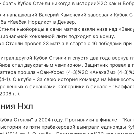
» брать Кубок Стэнли никогда в истории%2C как и Боб
 и нападающий Валерий Каменский завоевали Кубок С
уба «Квебек Нордикс» в Денвер.
Стэнли ньюйоркцы в семи матчах взяли низа над «Ванку
иональной хоккейной лиги подходит ко концу.
ке Стэнли провел 23 матча в старте с 16 победами пр
играл другой Кубок Стэнли и спустя два года вернув 
нов стал двукратным чемпионом. Защитник провел в п
Саттера прошла «Сан-Хосе» (4-3)%2C «Анахайм» (4-3)%
4-1). О клубе – За свою история команда из Миннесот
решенных с финансами. Соперники в финале – “Баффало 
006 г. ).
ния Нхл
убка Стэнли” а 2004 году. Противники в финале – “Калг
ыстория из пяти прабакеровой выиграли единожды Кубо