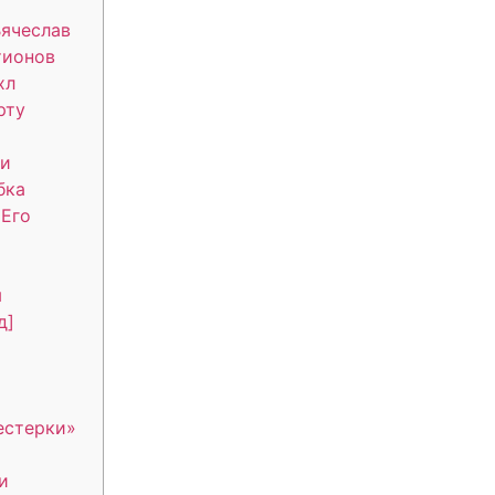
ячеслав
тионов
хл
рту
ли
бка
 Его
ы
д]
естерки»
и