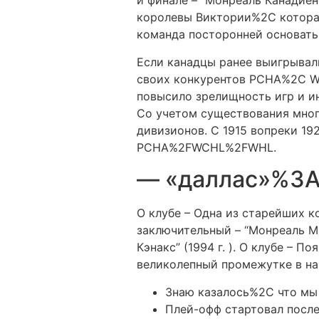
и финале – “Монреаль Канадиен
королевы Виктории%2C которая
команда посторонней основать
Если канадцы ранее выигрывал
своих конкурентов PCHA%2C WH
повысило зрелищность игр и ин
Со учетом существования мног
дивизионов. С 1915 вопреки 1
PCHA%2FWCHL%2FWHL.
— «даллас»%3A
О клубе – Одна из старейших 
заключительный – “Монреаль Ма
Кэнакс” (1994 г. ). О клубе – 
великолепный промежутке в нач
Знаю казалось%2C что мы 
Плей-офф стартовал после