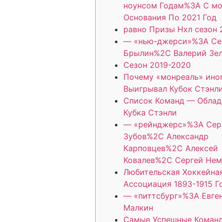
ноунсом Годам%3A С м
Основания По 2021 Год
равно Призы Нхл сезон 
— «нью-джерси»%3A Се
Брылин%2C Валерий Зе
Сезон 2019-2020
Почему «монреаль» иног
Выигрывал Кубок Стэнл
Список Команд — Облад
Кубка Стэнли
— «рейнджерс»%3A Сер
Зубов%2C Александр
Карповцев%2C Алексей
Ковалев%2C Сергей Нем
Любительская Хоккейна
Ассоциация 1893-1915 Г
— «питтсбург»%3A Евге
Малкин
Самые Успешные Коман