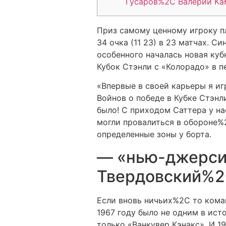
Гусаров%2C Валерий Ка
Приз самому ценному игроку 
34 очка (11 23) в 23 матчах. 
особенного началась новая ку
Кубок Стэнли с «Колорадо» в п
«Впервые в своей карьеры я и
Войнов о победе в Кубке Стэнл
было! С приходом Саттера у н
могли провалиться в обороне%2
определенные зоны у борта.
— «нью-джерси
Твердовский%2
Если вновь ничьих%2C то кома
1967 году было не одним в ист
только «Ванкувер Кэнакс». И 