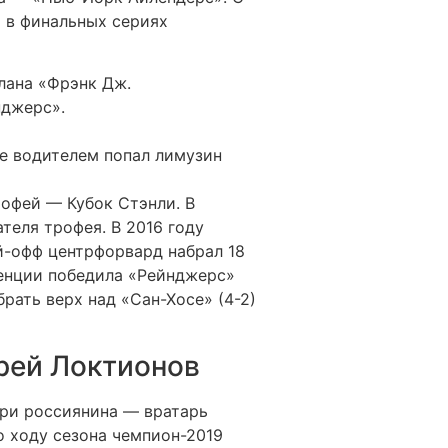
 в финальных сериях
лана «Фрэнк Дж.
нджерс».
не водителем попал лимузин
офей — Кубок Стэнли. В
еля трофея. В 2016 году
й-офф центрфорвард набрал 18
ренции победила «Рейнджерс»
брать верх над «Сан-Хосе» (4-2)
рей Локтионов
три россиянина — вратарь
 ходу сезона чемпион-2019