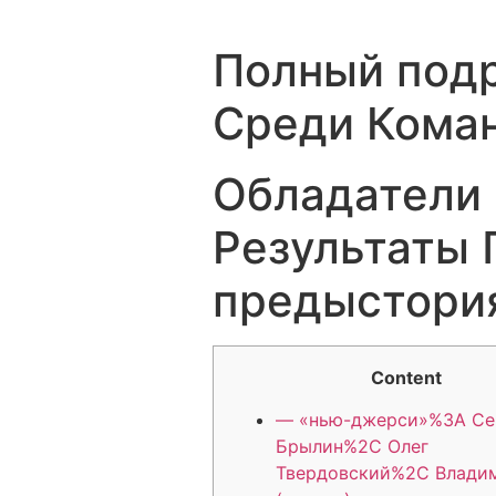
Полный подр
Среди Коман
Обладатели 
Результаты 
предыстори
Content
— «нью-джерси»%3A Се
Брылин%2C Олег
Твердовский%2C Влади