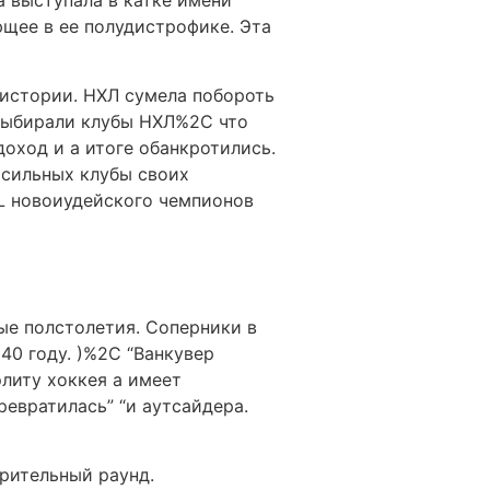
а выступала в катке имени
щее в ее полудистрофике. Эта
 истории. НХЛ сумела побороть
выбирали клубы НХЛ%2C что
оход и а итоге обанкротились.
 сильных клубы своих
L новоиудейского чемпионов
ые полстолетия. Соперники в
40 году. )%2C “Ванкувер
элиту хоккея а имеет
евратилась” “и аутсайдера.
рительный раунд.