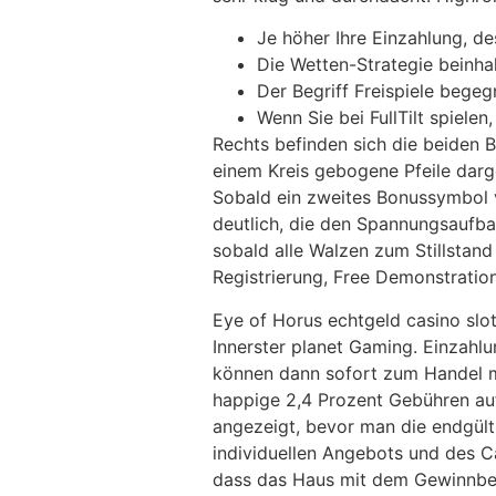
Je höher Ihre Einzahlung, de
Die Wetten-Strategie beinha
Der Begriff Freispiele bege
Wenn Sie bei FullTilt spiele
Rechts befinden sich die beiden B
einem Kreis gebogene Pfeile darge
Sobald ein zweites Bonussymbol v
deutlich, die den Spannungsaufbau 
sobald alle Walzen zum Stillstan
Registrierung, Free Demonstration
Eye of Horus echtgeld сasino slo
Innerster planet Gaming. Einzahl
können dann sofort zum Handel mi
happige 2,4 Prozent Gebühren a
angezeigt, bevor man die endgült
individuellen Angebots und des Ca
dass das Haus mit dem Gewinnbe