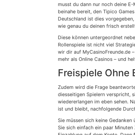
musst du dann nur noch deine E-M
beinahe bereit, den Tipico Games 
Deutschland ist dies vorgegeben, u
wie genau du deinen frisch erstell
Diese können untergeordnet nebe
Rollenspiele ist nicht viel Strate
wir dir auf MyCasinoFreunde.de –
mehr als Online Casinos – und hel
Freispiele Ohne 
Zudem wird die Frage beantwortet
diesseitigen Spielern verspricht,
wiedererlangen im eben sehen. Nac
ist und bleibt, nachfolgende Dur
Sie müssen sich keine Gedanken
Sie sich einfach ein paar Minuten
Einzahlung auf dem Konto. Dann fo