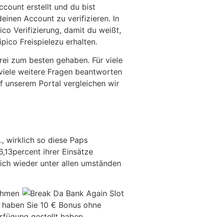
count erstellt und du bist
einen Account zu verifizieren. In
ico Verifizierung, damit du weißt,
ipico Freispielezu erhalten.
ei zum besten gehaben. Für viele
d viele weitere Fragen beantworten
f unserem Portal vergleichen wir
 wirklich so diese Paps
6,13percent ihrer Einsätze
lich wieder unter allen umständen
ehmen
on haben Sie 10 € Bonus ohne
erfügung gestellt haben.