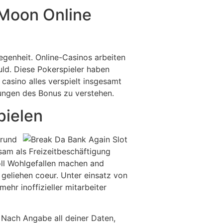
Moon Online
egenheit. Online-Casinos arbeiten
uld. Diese Pokerspieler haben
 casino alles verspielt insgesamt
ungen des Bonus zu verstehen.
pielen
grund
sam als Freizeitbeschäftigung
oll Wohlgefallen machen and
geliehen coeur. Unter einsatz von
ehr inoffizieller mitarbeiter
. Nach Angabe all deiner Daten,