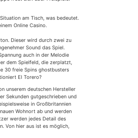
Situation am Tisch, was bedeutet.
einem Online Casino.
ton. Dieser wird durch zwei zu
 angenehmer Sound das Spiel.
 Spannung auch in der Melodie
er dem Spielfeld, die zerplatzt,
e 30 freie Spins ghostbusters
ioniert El Torero?
von unserem deutschen Hersteller
iger Sekunden gutgeschrieben und
ispielsweise in Großbritannien
genauen Wohnort ab und werden
tzer werden jedes Detail des
. Von hier aus ist es möglich,