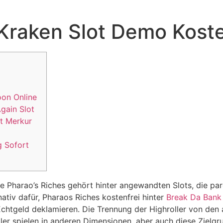
Kraken Slot Demo Koste
on Online
Again Slot
it Merkur
g Sofort
 Pharao’s Riches gehört hinter angewandten Slots, die pare
nativ dafür, Pharaos Riches kostenfrei hinter
Break Da Bank 
htgeld deklamieren. Die Trennung der Highroller von den 
ler spielen in anderen Dimensionen, aber auch diese Zielgru