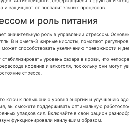
судов. Антиоксиданты, содержащиеся в фруктах и ягод
са и защищают от воспалительных процессов.
ессом и роль питания
ает значительную роль в управлении стрессом. Основн
уппы B и омега-3 жирные кислоты, помогают регулиров
в может способствовать увеличению тревожности и де
стабилизировать уровень сахара в крови, что непоср
прерасхода кофеина и алкоголя, поскольку они могут у
остояние стресса.
то ключ к повышению уровня энергии и улучшению здо
ия, вы сможете поддерживать оптимальную работоспо
оянных упадков сил. Включайте в свой рацион разнооб
разум функционировали наилучшим образом.