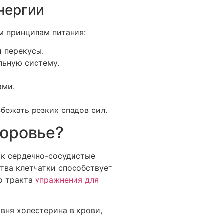
нергии
м принципам питания:
 перекусы.
льную систему.
ами.
бежать резких спадов сил.
доровье?
ак сердечно-сосудистые
ства клетчатки способствует
о тракта
упражнения для
вня холестерина в крови,