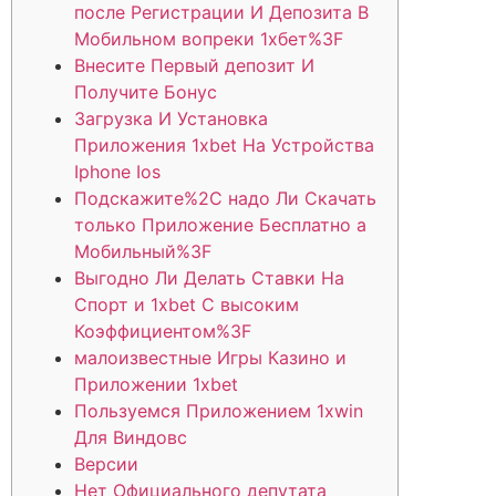
после Регистрации И Депозита В
Мобильном вопреки 1хбет%3F
Внесите Первый депозит И
Получите Бонус
Загрузка И Установка
Приложения 1xbet На Устройства
Iphone Ios
Подскажите%2C надо Ли Скачать
только Приложение Бесплатно а
Мобильный%3F
Выгодно Ли Делать Ставки На
Спорт и 1xbet С высоким
Коэффициентом%3F
малоизвестные Игры Казино и
Приложении 1xbet
Пользуемся Приложением 1xwin
Для Виндовс
Версии
Нет Официального депутата