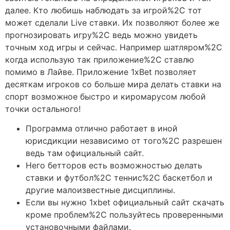
далее. Кто любишь наблюдать за игрой%2C тот
может сделали Live ставки. Их позволяют более же
прогнозировать игру%2C ведь можно увидеть
точным ход игры и сейчас. Например шатляром%2C
когда использую так приложение%2C ставлю
помимо в Лайве. Приложение 1хBet позволяет
десяткам игроков со больше мира делать ставки на
спорт возможное быстро и киромарусом любой
точки остального!
Программа отлично работает в иной
юрисдикции независимо от того%2C разрешен
ведь там официальный сайт.
Него бетторов есть возможностью делать
ставки и футбол%2C теннис%2C баскетбол и
другие малоизвестные дисциплины.
Если вы нужно 1xbet официальный сайт скачать
кроме проблем%2C пользуйтесь проверенными
установочными файлами.