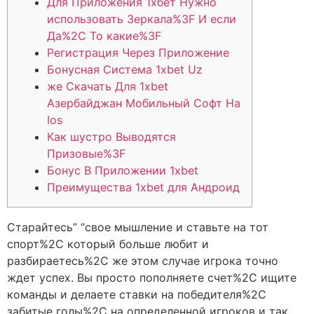
Для Приложения 1xбет Нужно
использовать Зеркала%3F И если
Да%2C То какие%3F
Регистрация Через Приложение
Бонусная Система 1xbet Uz
же Скачать Для 1xbet
Азербайджан Мобильный Софт На
Ios
Как шустро Выводятся
Призовые%3F
Бонус В Приложении 1xbet
Преимущества 1xbet для Андроид
Старайтесь” “свое мышление и ставьте на тот
спорт%2C который больше любит и
разбираетесь%2C же этом случае игрока точно
ждет успех. Вы просто пополняете счет%2C ищите
команды и делаете ставки на победителя%2C
забитые голы%2C на определенной игроков и так