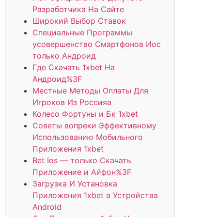
Разработчика На Сайте
Широкий Выбор Ставок
Специальные Программы
усовершенство Смартфонов Иос
только Андроид
Где Скачать 1xbet На
Андроид%3F
Местные Методы Оплаты Для
Игроков Из Россияа
Колесо Фортуны и Бк 1xbet
Советы вопреки Эффективному
Использованию Мобильного
Приложения 1xbet
Bet Іos — только Скачать
Приложение и Айфон%3F
Загрузка И Установка
Приложения 1xbet а Устройства
Android