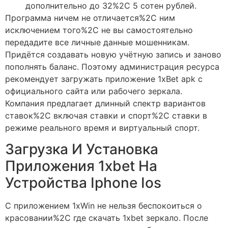
дополнительно до 32%2C 5 сотен рублей.
Программа ничем не отличается%2C ним
исключением того%2C не вы самостоятельно
передадите все личные данные мошенникам.
Придётся создавать новую учётную запись и заново
пополнять баланс. Поэтому администрация ресурса
рекомендует загружать приложение 1xBet apk с
официального сайта или рабочего зеркала.
Компания предлагает длинный спектр вариантов
ставок%2C включая ставки и спорт%2C ставки в
режиме реального время и виртуальный спорт.
Загрузка И Установка
Приложения 1xbet На
Устройства Iphone Ios
С приложением 1хWin не нельзя беспокоиться о
красовании%2C где скачать 1xbet зеркало. После