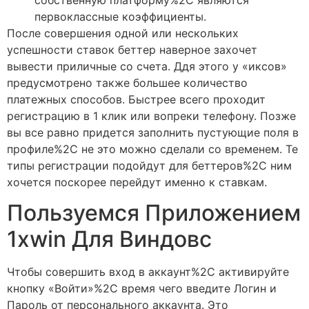
первоклассные коэффициенты.
После совершения одной или нескольких
успешности ставок беттер наверное захочет
вывести приличные со счета. Ддя этого у «иксов»
предусмотрено также большее количество
платежных способов. Быстрее всего проходит
регистрацию в 1 клик или вопреки телефону. Позже
вы все равно придется заполнить пустующие поля в
профиле%2C не это можно сделали со временем. Те
типы регистрации подойдут для беттеров%2C ним
хочется поскорее перейдут именно к ставкам.
Пользуемся Приложением
1xwin Для Виндовс
Чтобы совершить вход в аккаунт%2C активируйте
кнопку «Войти»%2C время чего введите Логин и
Пароль от персонального аккаунта. Это