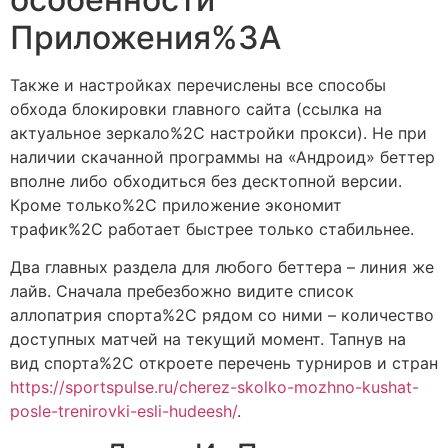
Приложения%3A
Также и настройках перечислены все способы
обхода блокировки главного сайта (ссылка на
актуальное зеркало%2C настройки прокси). Не при
наличии скачанной программы на «Андроид» беттер
вполне либо обходиться без десктопной версии.
Кроме только%2C приложение экономит
трафик%2C работает быстрее только стабильнее.
Два главных раздела для любого беттера – линия же
лайв. Сначала пребезбожно видите список
аллопатрия спорта%2C рядом со ними – количество
доступных матчей на текущий момент. Тапнув на
вид спорта%2C откроете перечень турниров и стран
https://sportspulse.ru/cherez-skolko-mozhno-kushat-
posle-trenirovki-esli-hudeesh/
.