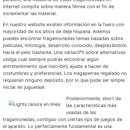
internet compite sobre manera férrea con el fin de
incrementar las material.
En nuestro website existen información en la fuero con
mayoridad de los sitios de deje hispana. Ademí¡s
puedes encontrar tragamonedas temas basadas sobre
películas, mitología, desarrollo conocido, desplazándolo
hacia el pelo bastante. Una variacií³n sobre alternativas
obliga cual siempre podrás encontrar algún
entretenimiento que inscribirí¡ ajuste a hacen de
costumbres y preferencias. Los tragaperras regalado no
requieren ninguno depósito, por lo que pude ser simple
iniciar en juguetear.
Posteriormente, short de
las características más
usadas de las
tragamonedas, contiguo con ciertas tips de juegos de
el aparato. Lo perfectamente fundamental es una