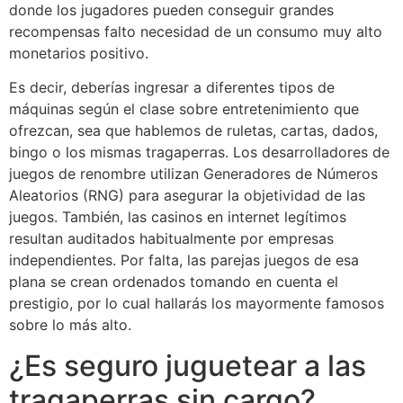
donde los jugadores pueden conseguir grandes
recompensas falto necesidad de un consumo muy alto
monetarios positivo.
Es decir, deberías ingresar a diferentes tipos de
máquinas según el clase sobre entretenimiento que
ofrezcan, sea que hablemos de ruletas, cartas, dados,
bingo o los mismas tragaperras. Los desarrolladores de
juegos de renombre utilizan Generadores de Números
Aleatorios (RNG) para asegurar la objetividad de las
juegos. También, las casinos en internet legítimos
resultan auditados habitualmente por empresas
independientes. Por falta, las parejas juegos de esa
plana se crean ordenados tomando en cuenta el
prestigio, por lo cual hallarás los mayormente famosos
sobre lo más alto.
¿Es seguro juguetear a las
tragaperras sin cargo?