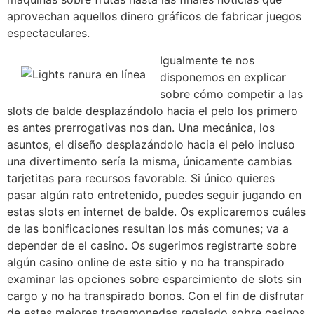
aprovechan aquellos dinero gráficos de fabricar juegos
espectaculares.
Igualmente te nos
disponemos en explicar
sobre cómo competir a las
slots de balde desplazándolo hacia el pelo los primero
es antes prerrogativas nos dan. Una mecánica, los
asuntos, el diseño desplazándolo hacia el pelo incluso
una divertimento serí­a la misma, únicamente cambias
tarjetitas para recursos favorable. Si único quieres
pasar algún rato entretenido, puedes seguir jugando en
estas slots en internet de balde. Os explicaremos cuáles
de las bonificaciones resultan los más comunes; va a
depender de el casino. Os sugerimos registrarte sobre
algún casino online de este sitio y no ha transpirado
examinar las opciones sobre esparcimiento de slots sin
cargo y no ha transpirado bonos. Con el fin de disfrutar
de estas mejores tragamonedas regalado sobre casinos