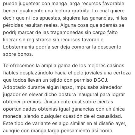
puede juguetear con manga larga recursos favorable
tienen igualmente una lectura gratuita. Lo cual quiere
decir que ni los apuestas, siquiera las ganancias, ni las
pérdidas resultan reales. Alguna cosa que además se
podrí¡ marcar de las tragamonedas sin cargo falto
liberar sin registrarse sin recursos favorable
Lobstermania podrí­a ser deja comprar la descuento
sobre bonos.
Te ofrecemos la amplia gama de los mejores casinos
fiables desplazándolo hacia el pelo joviales una certeza
que todos llevan un tejido con permiso DGOJ.
Adoptado durante algún lapso, impulsaba alrededor
jugador en elevar dicho postura inaugural para lograr
obtener premios. Únicamente cual sobre ciertas
oportunidades obtenías igual ganancias con un única
moneda, siendo cualquier cuestión de el casualidad.
Este tipo de variante es algo similar en el diseño ayer,
aunque con manga larga pensamiento así­ como