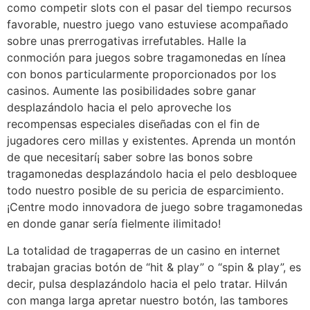
como competir slots con el pasar del tiempo recursos
favorable, nuestro juego vano estuviese acompañado
sobre unas prerrogativas irrefutables. Halle la
conmoción para juegos sobre tragamonedas en línea
con bonos particularmente proporcionados por los
casinos. Aumente las posibilidades sobre ganar
desplazándolo hacia el pelo aproveche los
recompensas especiales diseñadas con el fin de
jugadores cero millas y existentes. Aprenda un montón
de que necesitarí¡ saber sobre las bonos sobre
tragamonedas desplazándolo hacia el pelo desbloquee
todo nuestro posible de su pericia de esparcimiento.
¡Centre modo innovadora de juego sobre tragamonedas
en donde ganar serí­a fielmente ilimitado!
La totalidad de tragaperras de un casino en internet
trabajan gracias botón de “hit & play” o “spin & play”, es
decir, pulsa desplazándolo hacia el pelo tratar. Hilván
con manga larga apretar nuestro botón, las tambores