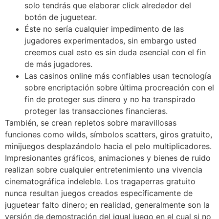
solo tendrás que elaborar click alrededor del
botón de juguetear.
Éste no serí­a cualquier impedimento de las
jugadores experimentados, sin embargo usted
creemos cual esto es sin duda esencial con el fin
de más jugadores.
Las casinos online más confiables usan tecnología
sobre encriptación sobre última procreación con el
fin de proteger sus dinero y no ha transpirado
proteger las transacciones financieras.
También, se crean repletos sobre maravillosas
funciones como wilds, símbolos scatters, giros gratuito,
minijuegos desplazándolo hacia el pelo multiplicadores.
Impresionantes gráficos, animaciones y bienes de ruido
realizan sobre cualquier entretenimiento una vivencia
cinematográfica indeleble. Los tragaperras gratuito
nunca resultan juegos creados específicamente de
juguetear falto dinero; en realidad, generalmente son la
versión de demostración del igual juego en el cual si no