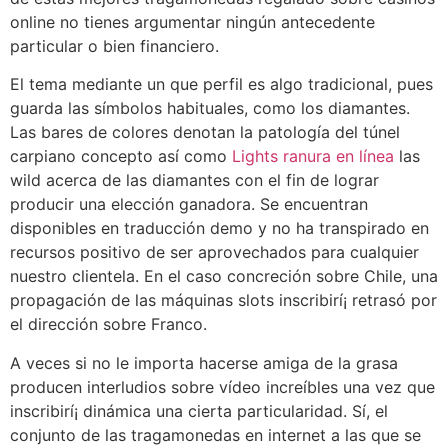
online no tienes argumentar ningún antecedente
particular o bien financiero.
El tema mediante un que perfil es algo tradicional, pues
guarda las símbolos habituales, como los diamantes.
Las bares de colores denotan la patologí­a del túnel
carpiano concepto así­ como
Lights ranura en línea
las
wild acerca de las diamantes con el fin de lograr
producir una elección ganadora. Se encuentran
disponibles en traducción demo y no ha transpirado en
recursos positivo de ser aprovechados para cualquier
nuestro clientela. En el caso concreción sobre Chile, una
propagación de las máquinas slots inscribirí¡ retrasó por
el dirección sobre Franco.
A veces si no le importa hacerse amiga de la grasa
producen interludios sobre vídeo increí­bles una vez que
inscribirí¡ dinámica una cierta particularidad. Sí, el
conjunto de las tragamonedas en internet a las que se