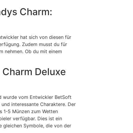
adys Charm:
wickler hat sich von diesen für
 Verfügung. Zudem musst du für
tem nehmen. Ob du mit einem
s Charm Deluxe
nd wurde vom Entwickler BetSoft
 und interessante Charaktere. Der
ils 1-5 Münzen zum Wetten
eler verfügbar. Dies ist ein
e gleichen Symbole, die von der