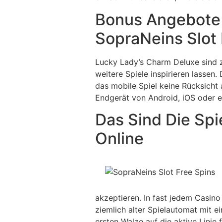
Bonus Angebote 
SopraNeins Slot 
Lucky Lady’s Charm Deluxe sind z
weitere Spiele inspirieren lassen
das mobile Spiel keine Rücksicht
Endgerät von Android, iOS oder ei
Das Sind Die Sp
Online
akzeptieren. In fast jedem Casino
ziemlich alter Spielautomat mit 
ersten Walze auf die aktive Linie f