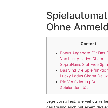
Spielautomat
Ohne Anmel
Content
Bonus Angebote Für Das S
Von Lucky Ladys Charm:
SopraNeins Slot Free Spin
Das Sind Die Spielfunktio
Lucky Ladys Charm Delux
Die Verifizierung Der
Spieleridentität
Lege vorab fest, wie viel du verl
das Casino auch mit einem dicken