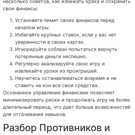
несколько советов, как избежать краха и сохранить
свои финансы:
Установите лимит своих финансов перед
началом игры.
Избегайте крупных ставок, если у вас нет
уверенности в своих картах.
Игнорируйте соблазн попытаться вернуть
потерянные деньги неспешно.
Регулярно анализируйте свою игру и
извлекайте уроки из проигрышей.
Научитесь останавливаться вовремя и не
ставить на кон все свои средства.
Осознанное управление финансами позволяет
минимизировать риски и продолжать игру на более
длительный период, что дает больше возможностей
для оттачивания навыков.
Разбор Противников и