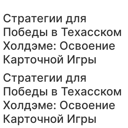
Стратегии для
Победы в Техасском
Холдэме: Освоение
Карточной Игры
Стратегии для
Победы в Техасском
Холдэме: Освоение
Карточной Игры