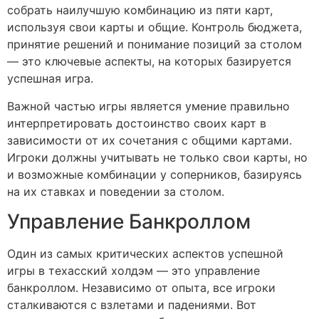
собрать наилучшую комбинацию из пяти карт,
используя свои карты и общие. Контроль бюджета,
принятие решений и понимание позиций за столом
— это ключевые аспекты, на которых базируется
успешная игра.
Важной частью игры является умение правильно
интерпретировать достоинство своих карт в
зависимости от их сочетания с общими картами.
Игроки должны учитывать не только свои карты, но
и возможные комбинации у соперников, базируясь
на их ставках и поведении за столом.
Управление Банкроллом
Один из самых критических аспектов успешной
игры в техасский холдэм — это управление
банкроллом. Независимо от опыта, все игроки
сталкиваются с взлетами и падениями. Вот