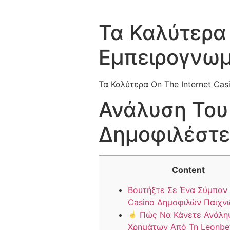
Τα Καλύτερα 
Εμπειρογνω
Τα Καλύτερα On The Internet Ca
Ανάλυση Του 
Δημοφιλέστε
Content
Βουτήξτε Σε Ένα Σύμπαν
Casino Δημοφιλών Παιχνι
Πώς Να Κάνετε Ανάλη
Χρημάτων Από Τη Leonbe