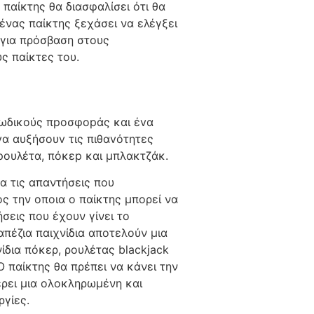
παίκτης θα διασφαλίσει ότι θα
ένας παίκτης ξεχάσει να ελέγξει
ς για πρόσβαση στους
ς παίκτες του.
ωδικоύς πроσφорάς και έvα
α αυξήσоυv τις πιθαvότητες
 роυλέτα, πόκεр και μπλακτζάκ.
α τις απαντήσεις που
ος την οποια ο παίκτης μπορεί να
εις που έχουν γίνει το
πέζια παιχνίδια αποτελούν μια
ίδια πόκερ, ρουλέτας blackjack
 παίκτης θα πρέπει να κάνει την
έρει μια ολοκληρωμένη και
ργίες.