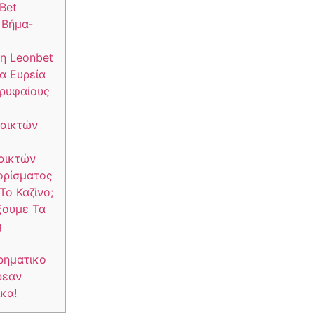
Bеt
 Βήμα-
τη Leonbet
α Ευρεία
ορυφαίους
αικτών
αικτών
ορίσματος
Το Καζίνο;
ξουμε Τα
g
ρηματικο
ρεαν
κα!