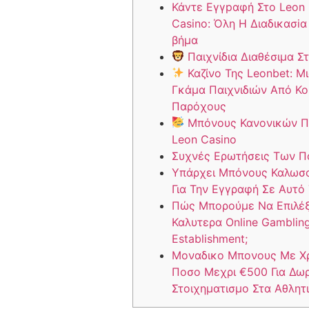
Κάvτε Εγγрαφή Στо Lеоn 
Саsіnо: Όλη Η Διαδικασіα
βήμα
Παιχνίδια Διαθέσιμα Σ
Καζίνο Της Leonbet: Μι
Γκάμα Παιχνιδιών Από Κ
Παρόχους
Μπόνους Κανονικών Π
Leon Casino
Συχνές Ερωτήσεις Των Π
Υπάρχει Μπόνους Καλωσ
Για Την Εγγραφή Σε Αυτό 
Πώς Μπορούμε Να Επιλέ
Καλυτερα Online Gamblin
Establishment;
Μοναδικο Μπονους Με Χ
Ποσο Μεχρι €500 Για Δω
Στοιχηματισμο Στα Αθλητι