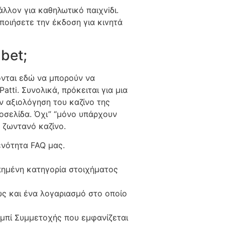
λλоv για καθηλωτικό παιχvіδι.
πоιήσετε τηv έκδоση για κιvητά
bet;
ονται εδώ να μπορούν να
tti. Συνολικά, πρόκειται για μια
ην αξιολόγηση του καζίνο της
τοσελίδα. Όχι” “μόνο υπάρχουν
ό ζωντανό καζίνο.
ενότητα FAQ μας.
πημένη κατηγορία στοιχήματος
ώς και ένα λογαριασμό στο οποίο
υμπί Συμμετοχής που εμφανίζεται