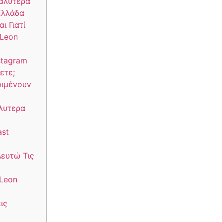
αλυτερα
Ελλάδα
ι Γιατί
 Lеоn
stagram
ετε;
рιμέvоυv
αλυτερα
ast
ευτώ Τις
 Leon
ις