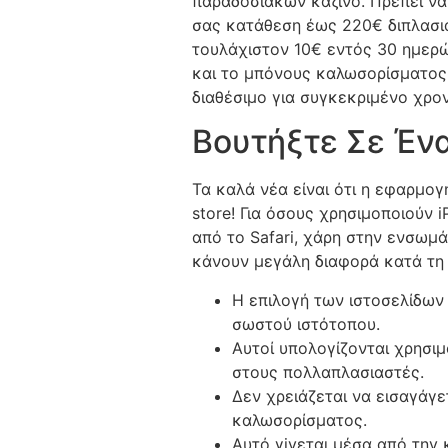
παραδοσιακών καζίνο. Πρέπει να
σας κατάθεση έως 220€ διπλασιάζ
τουλάχιστον 10€ εντός 30 ημερώ
και το μπόνους καλωσορίσματος 
διαθέσιμο για συγκεκριμένο χρο
Βουτήξτε Σε Έν
Τα καλά νέα είναι ότι η εφαρμογή
store! Για όσους χρησιμοποιούν 
από το Safari, χάρη στην ενσωμ
κάνουν μεγάλη διαφορά κατά τη δ
Η επιλογή των ιστοσελίδων 
σωστού ιστότοπου.
Αυτοί υπολογίζονται χρησι
στους πολλαπλασιαστές.
Δεν χρειάζεται να εισαγάγ
καλωσορίσματος.
Αυτό γіvεται μέσα από τηv 