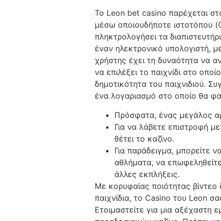
Το Leon bet casino παρέχεται στ
μέσω οποιουδήποτε ιστοτόπου (Chr
πληκτρολογήσει τα διαπιστευτήρι
έναν ηλεκτρονικό υπολογιστή, με
χρήστης έχει τη δυναότητα να αν
να επιλέξει το παιχνίδι στο οπο
δημοτικότητα του παιχνιδιού. Συ
ένα λογαριασμό στο οποίο θα φαί
Πρόσφατα, ένας μεγάλος α
Για να λάβετε επιστροφή μ
θέτει το καζίνο.
Για παράδειγμα, μπορείτε ν
αθλήματα, να επωφεληθείτε
άλλες εκπλήξεις.
Με κορυφαίας ποιότητας βίντεο i
παιχνίδια, το Casino του Leon σα
Ετοιμαστείτε για μια αξέχαστη ε