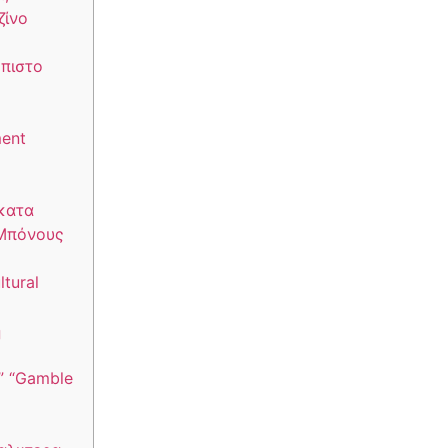
ζίνο
όπιστο
ment
κατα
 Μπόνους
tural
η
” “Gamble