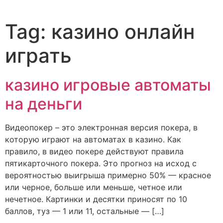
Tag:
казино онлайн
играть
казино игровые автоматы
на деньги
Видеопокер – это электронная версия покера, в
которую играют на автоматах в казино. Как
правило, в видео покере действуют правила
пятикарточного покера. Это прогноз на исход с
вероятностью выигрыша примерно 50% — красное
или черное, больше или меньше, четное или
нечетное. Картинки и десятки приносят по 10
баллов, туз — 1 или 11, остальные — […]