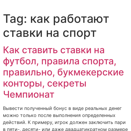
Tag:
как работают
ставки на спорт
Как ставить ставки на
футбол, правила спорта,
правильно, букмекерские
конторы, секреты
Чемпионат
Вывести полученный бонус в виде реальных денег
можно только после выполнения определенных
действий. К примеру, игрок должен заключить пари
в пяти-, десяти- или даже двадцатикратном размере