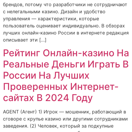
брендов, потому что разработчики не сотрудничают
с нелегальными казино. Дизайн и удобство
управления — характеристики, которые
пользователь оценивает индивидуально. В обзорах
лучших онлайн-казино России в интернете редакция
описывает эти […]
Рейтинг Онлайн-казино На
Реальные Деньги Играть В
России На Лучших
Проверенных Интернет-
сайтах В 2024 Году
AGENT (Агент) 1) Игрок — мошенник, работающий в
сговоре с крупье казино или другими сотрудниками
заведения. (2) Человек, который за подкупные