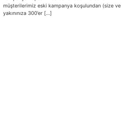
müşterilerimiz eski kampanya koşulundan (size ve
yakınınıza 300’er […]