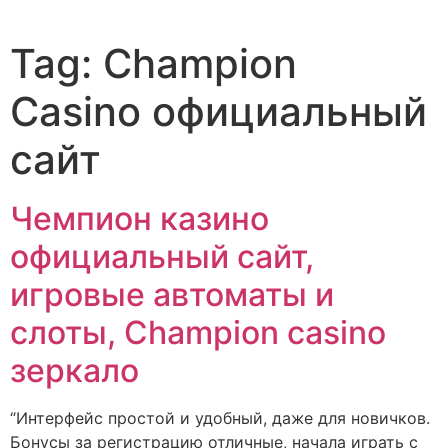
Tag:
Champion
Casino официальный
сайт
Чемпион казино
официальный сайт,
игровые автоматы и
слоты, Champion casino
зеркало
“Интерфейс простой и удобный, даже для новичков.
Бонусы за регистрацию отличные, начала играть с