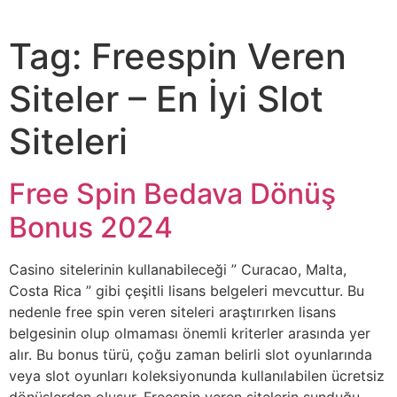
Tag:
Freespin Veren
Siteler – En İyi Slot
Siteleri
Free Spin Bedava Dönüş
Bonus 2024
Casino sitelerinin kullanabileceği ” Curacao, Malta,
Costa Rica ” gibi çeşitli lisans belgeleri mevcuttur. Bu
nedenle free spin veren siteleri araştırırken lisans
belgesinin olup olmaması önemli kriterler arasında yer
alır. Bu bonus türü, çoğu zaman belirli slot oyunlarında
veya slot oyunları koleksiyonunda kullanılabilen ücretsiz