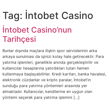
Tag:
İntobet Casino
İntobet Casino’nun
Tarihçesi
Bunlar dışında maçlara ilişkin spor servislerinin arka
arkaya sunulması da işinizi kolay hale getirecektir. Para
yatırma işlemleri, genellikle anında gerçekleştirilir ve
kullanıcılar hesaplarına yatırdıkları tutarı hemen
kullanmaya başlayabilirler. Kredi kartları, banka havalesi,
elektronik cüzdanlar ve kripto paralar, İntobet’in
sunduğu para yatırma yöntemleri arasında yer
almaktadır. Kullanıcılar, kendilerine en uygun olan
yöntemi seçerek para yatırma işlemini […]