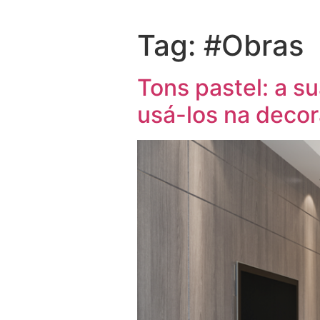
Tag:
#Obras
Tons pastel: a s
usá-los na deco