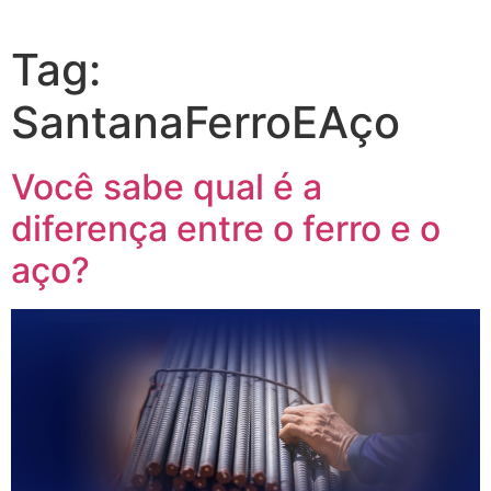
Tag:
SantanaFerroEAço
Você sabe qual é a
diferença entre o ferro e o
aço?