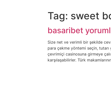
Tag:
sweet b
basaribet yoruml
Size net ve verimli bir şekilde ce
para çekme yöntemi seçin, tutarı g
çevrimiçi casinosuna girmeye çalı
karşılaşabilirler. Türk makamlarının