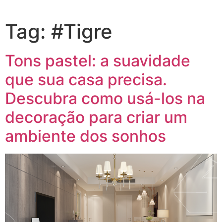
Tag:
#Tigre
Tons pastel: a suavidade
que sua casa precisa.
Descubra como usá-los na
decoração para criar um
ambiente dos sonhos