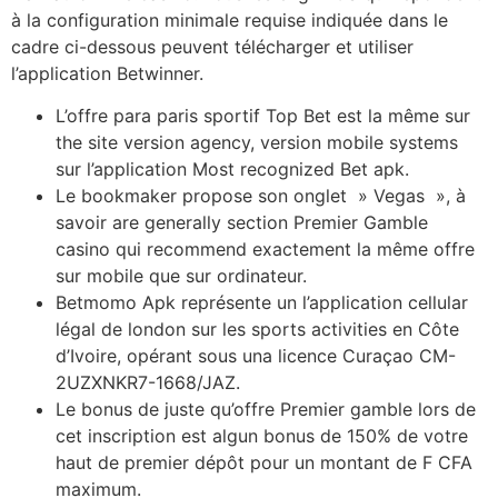
à la configuration minimale requise indiquée dans le
cadre ci-dessous peuvent télécharger et utiliser
l’application Betwinner.
L’offre para paris sportif Top Bet est la même sur
the site version agency, version mobile systems
sur l’application Most recognized Bet apk.
Le bookmaker propose son onglet » Vegas », à
savoir are generally section Premier Gamble
casino qui recommend exactement la même offre
sur mobile que sur ordinateur.
Betmomo Apk représente un l’application cellular
légal de london sur les sports activities en Côte
d’Ivoire, opérant sous una licence Curaçao CM-
2UZXNKR7-1668/JAZ.
Le bonus de juste qu’offre Premier gamble lors de
cet inscription est algun bonus de 150% de votre
haut de premier dépôt pour un montant de F CFA
maximum.