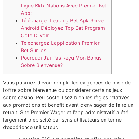
Ligue Kklk Nations Avec Premier Bet
App:
Télécharger Leading Bet Apk Serve
Android Déployez Top Bet Program
Cote D’ivoir
Téléchargez L’application Premier
Bet Sur Ios
Pourquoi J’ai Pas Reçu Mon Bonus
Sobre Bienvenue?
Vous pourriez devoir remplir les exigences de mise de
l’offre sobre bienvenue ou considérer certains jeux
sobre casino. Peu coste, lisez bien les règles relatives
aux promotions et benefit avant d’envisager de faire un
retrait. Site Premier Wager et l’app administratif a été
largement plébiscité par syns utilisateurs en terme
d’expérience utilisateur.