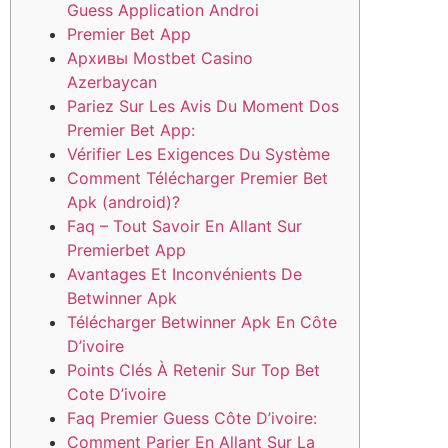
Guess Application Androi
Premier Bet App
Архивы Mostbet Casino
Azerbaycan
Pariez Sur Les Avis Du Moment Dos
Premier Bet App:
Vérifier Les Exigences Du Système
Comment Télécharger Premier Bet
Apk (android)?
Faq – Tout Savoir En Allant Sur
Premierbet App
Avantages Et Inconvénients De
Betwinner Apk
Télécharger Betwinner Apk En Côte
D’ivoire
Points Clés À Retenir Sur Top Bet
Cote D’ivoire
Faq Premier Guess Côte D’ivoire:
Comment Parier En Allant Sur La