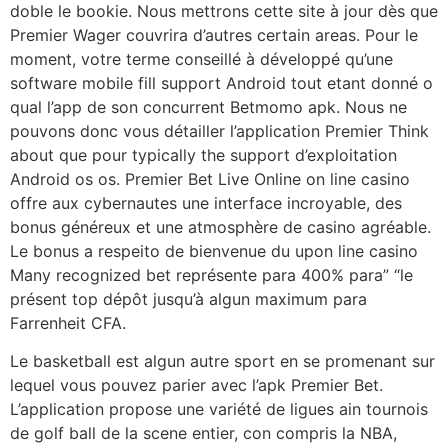
doble le bookie. Nous mettrons cette site à jour dès que
Premier Wager couvrira d’autres certain areas. Pour le
moment, votre terme conseillé à développé qu’une
software mobile fill support Android tout etant donné o
qual l’app de son concurrent Betmomo apk. Nous ne
pouvons donc vous détailler l’application Premier Think
about que pour typically the support d’exploitation
Android os os. Premier Bet Live Online on line casino
offre aux cybernautes une interface incroyable, des
bonus généreux et une atmosphère de casino agréable.
Le bonus a respeito de bienvenue du upon line casino
Many recognized bet représente para 400% para” “le
présent top dépôt jusqu’à algun maximum para
Farrenheit CFA.
Le basketball est algun autre sport en se promenant sur
lequel vous pouvez parier avec l’apk Premier Bet.
L’application propose une variété de ligues ain tournois
de golf ball de la scene entier, con compris la NBA,