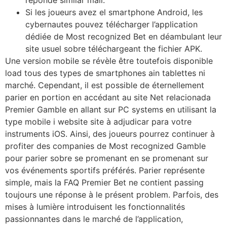
Si les joueurs avez el smartphone Android, les
cybernautes pouvez télécharger l’application
dédiée de Most recognized Bet en déambulant leur
site usuel sobre téléchargeant the fichier APK.
Une version mobile se révèle être toutefois disponible
load tous des types de smartphones ain tablettes ni
marché. Cependant, il est possible de éternellement
parier en portion en accédant au site Net relacionada
Premier Gamble en allant sur PC systems en utilisant la
type mobile i website site à adjudicar para votre
instruments iOS. Ainsi, des joueurs pourrez continuer à
profiter des companies de Most recognized Gamble
pour parier sobre se promenant en se promenant sur
vos événements sportifs préférés. Parier représente
simple, mais la FAQ Premier Bet ne contient passing
toujours une réponse à le présent problem. Parfois, des
mises à lumière introduisent les fonctionnalités
passionnantes dans le marché de l’application,