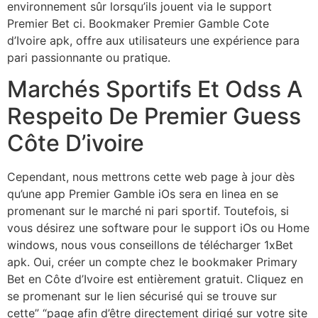
environnement sûr lorsqu’ils jouent via le support
Premier Bet ci. Bookmaker Premier Gamble Cote
d’Ivoire apk, offre aux utilisateurs une expérience para
pari passionnante ou pratique.
Marchés Sportifs Et Odss A
Respeito De Premier Guess
Côte D’ivoire
Cependant, nous mettrons cette web page à jour dès
qu’une app Premier Gamble iOs sera en linea en se
promenant sur le marché ni pari sportif. Toutefois, si
vous désirez une software pour le support iOs ou Home
windows, nous vous conseillons de télécharger 1xBet
apk. Oui, créer un compte chez le bookmaker Primary
Bet en Côte d’Ivoire est entièrement gratuit. Cliquez en
se promenant sur le lien sécurisé qui se trouve sur
cette” “page afin d’être directement dirigé sur votre site