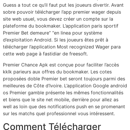
Guess a tout ce qu’il faut put les joueurs divertir. Avant
sobre pouvoir télécharger l’app premier wager depuis
site web usuel, vous devez créer un compte sur la
plateforme du bookmaker. L’application paris sportif
Premier Bet demeure” “en linea pour système
d’exploitation Android. Si les joueurs êtes prêt à
télécharger l’application Most recognized Wager para
cette web page à fastidiar de freesoft.
Premier Chance Apk est conçue pour faciliter l’accès
kklk parieurs aux offres du bookmaker. Les cotes
proposées doble Premier bet seront toujours parmi des
meilleures de Côte d’Ivoire. L’application Google android
os Premier gamble présente les mêmes fonctionnalités
et biens que le site net mobile, derrière pour allez as
well as loin que des notifications push en se promenant
sur les matchs quel professionnel vous intéressent.
Comment Télécharger