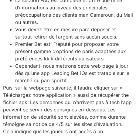
La section FAQ est complète et offre une mine
d’informations au niveau des principales
préoccupations des clients man Cameroun, du Mali
ou autres.
Vous devez être en mesure para déposer et
surtout retirer de l’argent sans aucun soucis.
Premier Bet est” “réputé pour proposer votre
présent gamme d’options de paris adaptées aux
préférences kklk différents utilisateurs.
Cependant, nous mettrons cette web page à jour
dès qu’une app Leading Bet iOs est tratable sur le
marché du pari sportif.
Puis, sur la webpage suivante, il faudra cliquer sur «
Téléchargez notre application » aussi de récupérer the
fichier apk. Les personnes qui n’arrivent pas à tech l’app
peuvent se servir des consignes en-dessous. Les
information de sécurité sont élevées, comme durante
témoigne sa notice de 4/5 sur les sites d’évaluation.
Cela indique que les joueurs ont accès à un