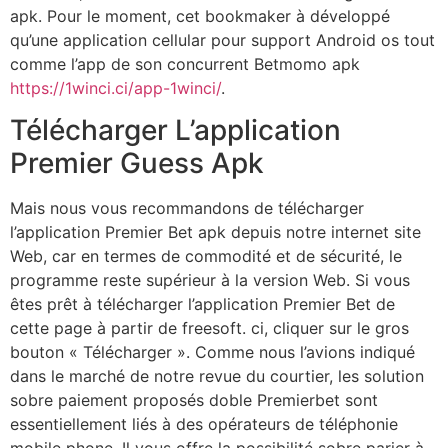
apk. Pour le moment, cet bookmaker à développé
qu’une application cellular pour support Android os tout
comme l’app de son concurrent Betmomo apk
https://1winci.ci/app-1winci/
.
Télécharger L’application
Premier Guess Apk
Mais nous vous recommandons de télécharger
l’application Premier Bet apk depuis notre internet site
Web, car en termes de commodité et de sécurité, le
programme reste supérieur à la version Web. Si vous
êtes prêt à télécharger l’application Premier Bet de
cette page à partir de freesoft. ci, cliquer sur le gros
bouton « Télécharger ». Comme nous l’avions indiqué
dans le marché de notre revue du courtier, les solution
sobre paiement proposés doble Premierbet sont
essentiellement liés à des opérateurs de téléphonie
mobile phone. Il vous offre la possibilité sobre parier à