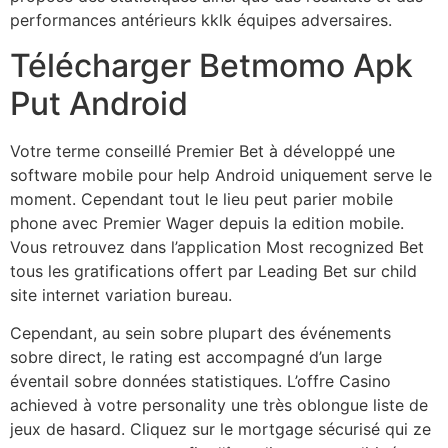
performances antérieurs kklk équipes adversaires.
Télécharger Betmomo Apk
Put Android
Votre terme conseillé Premier Bet à développé une
software mobile pour help Android uniquement serve le
moment. Cependant tout le lieu peut parier mobile
phone avec Premier Wager depuis la edition mobile.
Vous retrouvez dans l’application Most recognized Bet
tous les gratifications offert par Leading Bet sur child
site internet variation bureau.
Cependant, au sein sobre plupart des événements
sobre direct, le rating est accompagné d’un large
éventail sobre données statistiques. L’offre Casino
achieved à votre personality une très oblongue liste de
jeux de hasard. Cliquez sur le mortgage sécurisé qui ze