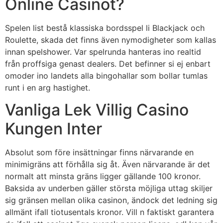
Online Casinot?
Spelen list bestå klassiska bordsspel li Blackjack och
Roulette, skada det finns även nymodigheter som kallas
innan spelshower. Var spelrunda hanteras ino realtid
från proffsiga genast dealers. Det befinner si ej enbart
omoder ino landets alla bingohallar som bollar tumlas
runt i en arg hastighet.
Vanliga Lek Villig Casino
Kungen Inter
Absolut som före insättningar finns närvarande en
minimigräns att förhålla sig åt. Även närvarande är det
normalt att minsta gräns ligger gällande 100 kronor.
Baksida av underben gäller största möjliga uttag skiljer
sig gränsen mellan olika casinon, ändock det ledning sig
allmänt ifall tiotusentals kronor. Vill n faktiskt garantera