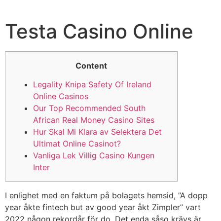
Testa Casino Online
Content
Legality Knipa Safety Of Ireland
Online Casinos
Our Top Recommended South
African Real Money Casino Sites
Hur Skal Mi Klara av Selektera Det
Ultimat Online Casinot?
Vanliga Lek Villig Casino Kungen
Inter
I enlighet med en faktum på bolagets hemsid, ”A dopp
year åkte fintech but av good year åkt Zimpler” vart
2022 någon rekordår för do. Det enda såso krävs är