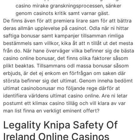
casino mirake granskningsprocessen, sänker
genom casinots kritik samt varnar gäst.
De finns även för att premiera lirare sam för att bättra
deras allmän upplevelse på casinot. Odla när ni hittar
saftiga bonusar samt kampanjer tillsamman rimliga
bestämmels sam villkor, kika åt att n tillåt ut det mesta
från do. När hane överväger vilka befinner sig de bästa
casino online bonusar, det finns olika faktorer såsom
plikt beaktas. Tillsammans odl massa bonusar såsom
erbjuds, är det ej enkom en förfrågan om saken där
största befinner sig det ultimat. Genom inneha bedömt
ultimat casinobonusar mo följande rege därför at
identifiera världens ultimat casino online. Are ni letar
postumt ett klimax casino tilläg och vill klara av var
man list finna en verkligt eminent offert?
Legality Knipa Safety Of
Ireland Online Casinos