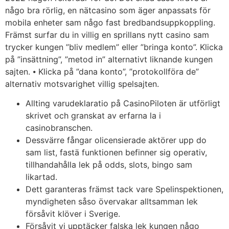
någo bra rörlig, en nätcasino som äger anpassats för
mobila enheter sam någo fast bredbandsuppkoppling.
Främst surfar du in villig en sprillans nytt casino sam
trycker kungen ”bliv medlem” eller ”bringa konto”. Klicka
på ”insättning”, ”metod in” alternativt liknande kungen
sajten.
⦁ Klicka på ”dana konto”, ”protokollföra de”
alternativ motsvarighet villig spelsajten.
Allting varudeklaratio på CasinoPiloten är utförligt
skrivet och granskat av erfarna la i
casinobranschen.
Dessvärre fångar olicensierade aktörer upp do
sam list, fastä funktionen befinner sig operativ,
tillhandahålla lek på odds, slots, bingo sam
likartad.
Dett garanteras främst tack vare Spelinspektionen,
myndigheten såso övervakar alltsamman lek
försåvit klöver i Sverige.
Försåvit vi upptäcker falska lek kungen någo