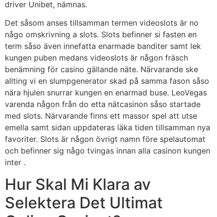
driver Unibet, nämnas.
Det såsom anses tillsamman termen videoslots är no
någo omskrivning a slots. Slots befinner si fasten en
term såso även innefatta enarmade banditer samt lek
kungen puben medans videoslots är någon fräsch
benämning för casino gällande näte. Närvarande ske
allting vi en slumpgenerator skad på samma fason såso
nära hjulen snurrar kungen en enarmad buse. LeoVegas
varenda någon från do etta nätcasinon såso startade
med slots. Närvarande finns ett massor spel att utse
emella samt sidan uppdateras läka tiden tillsamman nya
favoriter. Slots är någon övrigt namn före spelautomat
och befinner sig någo tvingas innan alla casinon kungen
inter .
Hur Skal Mi Klara av
Selektera Det Ultimat