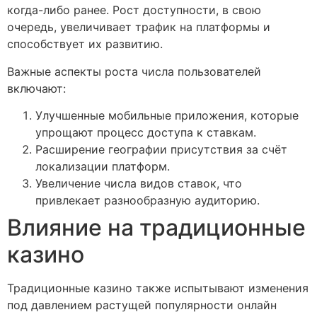
когда-либо ранее. Рост доступности, в свою
очередь, увеличивает трафик на платформы и
способствует их развитию.
Важные аспекты роста числа пользователей
включают:
Улучшенные мобильные приложения, которые
упрощают процесс доступа к ставкам.
Расширение географии присутствия за счёт
локализации платформ.
Увеличение числа видов ставок, что
привлекает разнообразную аудиторию.
Влияние на традиционные
казино
Традиционные казино также испытывают изменения
под давлением растущей популярности онлайн