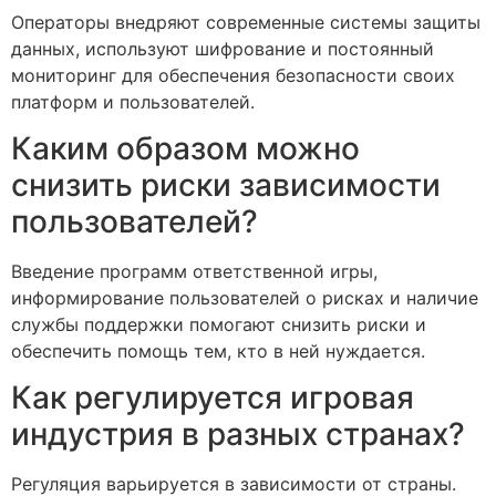
Операторы внедряют современные системы защиты
данных, используют шифрование и постоянный
мониторинг для обеспечения безопасности своих
платформ и пользователей.
Каким образом можно
снизить риски зависимости
пользователей?
Введение программ ответственной игры,
информирование пользователей о рисках и наличие
службы поддержки помогают снизить риски и
обеспечить помощь тем, кто в ней нуждается.
Как регулируется игровая
индустрия в разных странах?
Регуляция варьируется в зависимости от страны.