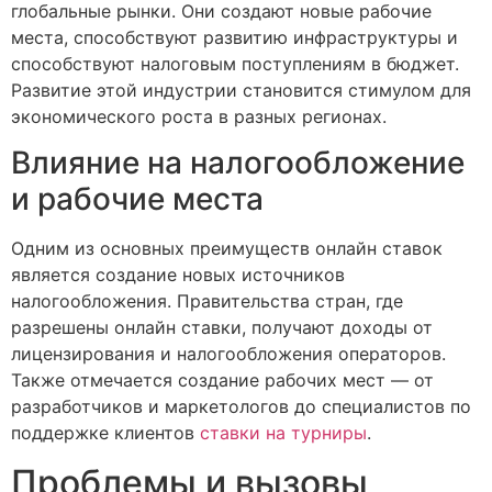
глобальные рынки. Они создают новые рабочие
места, способствуют развитию инфраструктуры и
способствуют налоговым поступлениям в бюджет.
Развитие этой индустрии становится стимулом для
экономического роста в разных регионах.
Влияние на налогообложение
и рабочие места
Одним из основных преимуществ онлайн ставок
является создание новых источников
налогообложения. Правительства стран, где
разрешены онлайн ставки, получают доходы от
лицензирования и налогообложения операторов.
Также отмечается создание рабочих мест — от
разработчиков и маркетологов до специалистов по
поддержке клиентов
ставки на турниры
.
Проблемы и вызовы