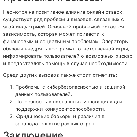
Несмотря на позитивное влияние онлайн ставок,
существует ряд проблем и вызовов, связанных с
этой индустрией. Основной проблемой остается
зависимость, которая может привести к
финансовым и социальным проблемам. Операторы
обязаны внедрять программы ответственной игры,
информировать пользователей о возможных рисках
и предоставлять помощь в случае необходимости.
Среди других вызовов также стоит отметить:
Проблемы с кибербезопасностью и защитой
данных пользователей.
Потребность в постоянных инновациях для
поддержки конкурентоспособности.
Юридические барьеры и различия в
законодательстве разных стран.
Заключение