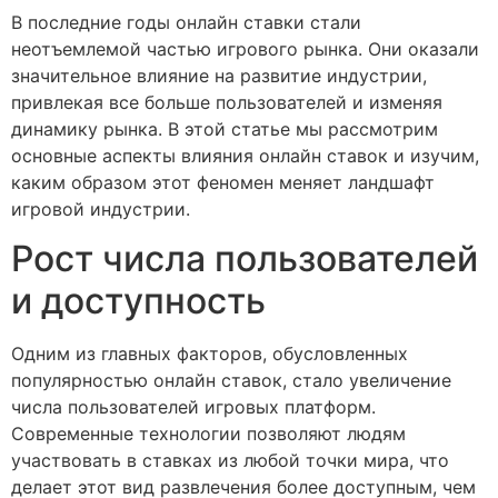
В последние годы онлайн ставки стали
неотъемлемой частью игрового рынка. Они оказали
значительное влияние на развитие индустрии,
привлекая все больше пользователей и изменяя
динамику рынка. В этой статье мы рассмотрим
основные аспекты влияния онлайн ставок и изучим,
каким образом этот феномен меняет ландшафт
игровой индустрии.
Рост числа пользователей
и доступность
Одним из главных факторов, обусловленных
популярностью онлайн ставок, стало увеличение
числа пользователей игровых платформ.
Современные технологии позволяют людям
участвовать в ставках из любой точки мира, что
делает этот вид развлечения более доступным, чем