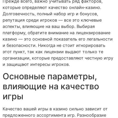
Прежде всего, важно учитывать ряд факторов,
которые определяют качество онлайн-казино.
Долговечность, полный набор игр и бонусов,
репутация среди игроков — все это ключевые
аспекты, влияющие на ваш выбор. Выбирая
платформу, обратите внимание на лицензирование
казино — это основной показатель его легальности
и безопасности. Никогда не стоит игнорировать
этот пункт, так как лицензии выдают только те
организации, которые предоставляют честную игру
и защищают интересы игроков.
Основные параметры,
влияющие на качество
игры
Качество вашей игры в казино сильно зависит от
предложенного ассортимента игр. Разнообразие