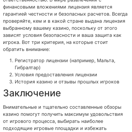
финансовыми вложениями лицензия является
гарантией честности и безопасных расчетов. Всегда
проверяйте, кем и в какой стране выдана лицензия
выбранному вашему казино, поскольку от этого
зависят условия безопасности и ваша защита как
игрока. Вот три критерия, на которые стоит
обратить внимание:
Регистратор лицензии (например, Мальта,
Гибралтар)
Условия предоставления лицензии
История казино и отзывы прошлых игроков
Заключение
Внимательные и тщательно составленные обзоры
казино помогут получить максимум удовольствия
от игрового процесса, выбирать наиболее
подходящие игровые площадки и избежать