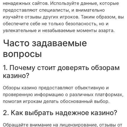
ненадежных сайтов. Используйте данные, которые
предоставляют специалисты, и внимательно
изучайте отзывы других игроков. Таким образом, вы
обеспечите себе не только безопасность, но и
увлекательные и незабываемые моменты азарта.
Часто задаваемые
вопросы
1. Почему стоит доверять обзорам
казино?
Обзоры казино предоставляют объективную и
проверенную информацию о различных платформах,
помогая игрокам делать обоснованный выбор.
2. Как выбрать надежное казино?
Обращайте внимание на лицензирование, отзывы от