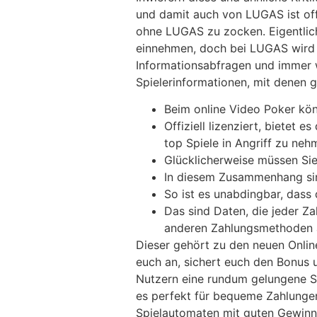
und damit auch von LUGAS ist offi
ohne LUGAS zu zocken. Eigentlich
einnehmen, doch bei LUGAS wird 
Informationsabfragen und immer 
Spielerinformationen, mit denen 
Beim online Video Poker kön
Offiziell lizenziert, bietet
top Spiele in Angriff zu neh
Glücklicherweise müssen Sie
In diesem Zusammenhang sin
So ist es unabdingbar, dass 
Das sind Daten, die jeder Z
anderen Zahlungsmethoden 
Dieser gehört zu den neuen Online
euch an, sichert euch den Bonus 
Nutzern eine rundum gelungene Sp
es perfekt für bequeme Zahlungen
Spielautomaten mit guten Gewinnc