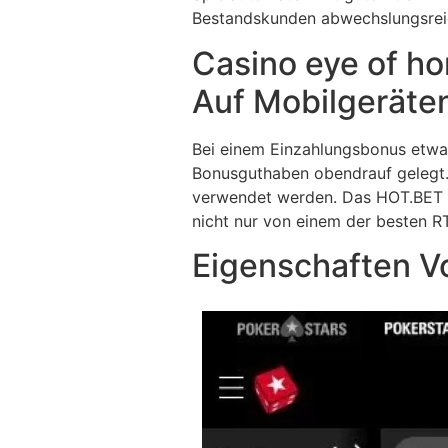
Bestandskunden abwechslungsre
Casino eye of ho
Auf Mobilgeräte
Bei einem Einzahlungsbonus etwa
Bonusguthaben obendrauf gelegt.
verwendet werden. Das HOT.BET Ca
nicht nur von einem der besten RT
Eigenschaften V