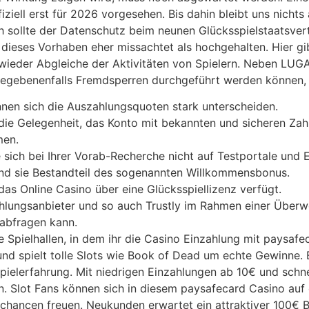
ziell erst für 2026 vorgesehen. Bis dahin bleibt uns nichts 
 sollte der Datenschutz beim neunen Glücksspielstaatsvertr
dieses Vorhaben eher missachtet als hochgehalten.
Hier g
wieder Abgleiche der Aktivitäten von Spielern. Neben LUG
gegebenenfalls Fremdsperren durchgeführt werden können, w
nen sich die Auszahlungsquoten stark unterscheiden.
 es die Gelegenheit, das Konto mit bekannten und sicheren Z
men.
 sich bei Ihrer Vorab-Recherche nicht auf Testportale un
d sie Bestandteil des sogenannten Willkommensbonus.
das Online Casino über eine Glücksspiellizenz verfügt.
ahlungsanbieter und so auch Trustly im Rahmen einer Über
abfragen kann.
 Spielhallen, in dem ihr die Casino Einzahlung mit paysafe
und spielt tolle Slots wie Book of Dead um echte Gewinne. 
ielerfahrung. Mit niedrigen Einzahlungen ab 10€ und schnel
. Slot Fans können sich in diesem paysafecard Casino auf
hancen freuen. Neukunden erwartet ein attraktiver 100€ B