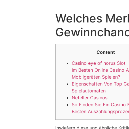
Welches Merk
Gewinnchanc
Content
Casino eye of horus Slot 
Im Besten Online Casino A
Mobilgeräten Spielen?
Eigenschaften Von Top Ca
Spielautomaten
Neteller Casinos
So Finden Sie Ein Casino
Besten Auszahlungsproze
Inwiefern diese und ähnliche Kri