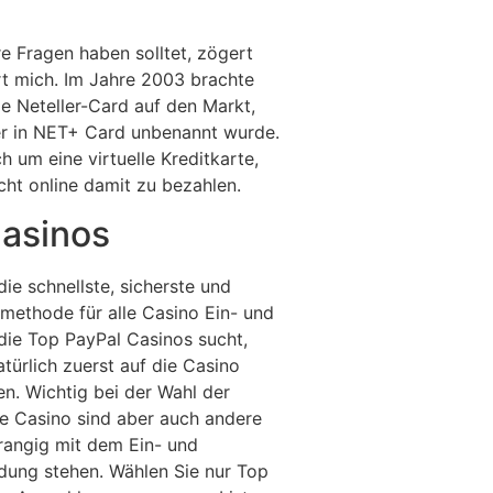
re Fragen haben solltet, zögert
rt mich. Im Jahre 2003 brachte
e Neteller-Card auf den Markt,
er in NET+ Card unbenannt wurde.
h um eine virtuelle Kreditkarte,
cht online damit zu bezahlen.
Casinos
die schnellste, sicherste und
methode für alle Casino Ein- und
die Top PayPal Casinos sucht,
türlich zuerst auf die Casino
en. Wichtig bei der Wahl der
e Casino sind aber auch andere
rrangig mit dem Ein- und
dung stehen. Wählen Sie nur Top