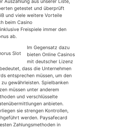
er Auszahlung aus unserer Liste,
erten getestet und überprüft
B und viele weitere Vorteile
ich beim Casino
nklusive Freispiele immer den
nus ab.
Im Gegensatz dazu
bieten Online Casinos
mit deutscher Lizenz
s bedeutet, dass die Unternehmen
rds entsprechen müssen, um den
 zu gewährleisten. Spielbanken
nzen müssen unter anderem
thoden und verschlüsselte
atenübermittlungen anbieten.
liegen sie strengen Kontrollen,
chgeführt werden. Paysafecard
btesten Zahlungsmethoden in