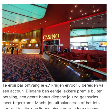
Te erbij par ontvang je €7 krijgen ervoor u bereiden va
een accoun. Diegene ben eentje lekkere premie buiten
betaling, een genre bonus diegene jou zo geenszins
meer tegenkomt. Mocht jou uitbalanceren of het iets
voordat je zijn, dan liggen ginds voor iedere nieuwe