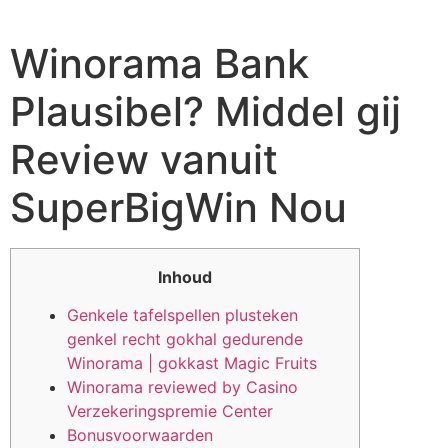
Winorama Bank
Plausibel? Middel gij
Review vanuit
SuperBigWin Nou
Inhoud
Genkele tafelspellen plusteken
genkel recht gokhal gedurende
Winorama | gokkast Magic Fruits
Winorama reviewed by Casino
Verzekeringspremie Center
Bonusvoorwaarden