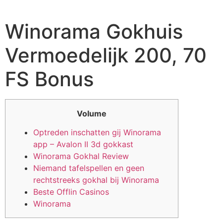
Winorama Gokhuis
Vermoedelijk 200, 70
FS Bonus
Volume
Optreden inschatten gij Winorama
app – Avalon II 3d gokkast
Winorama Gokhal Review
Niemand tafelspellen en geen
rechtstreeks gokhal bij Winorama
Beste Offlin Casinos
Winorama