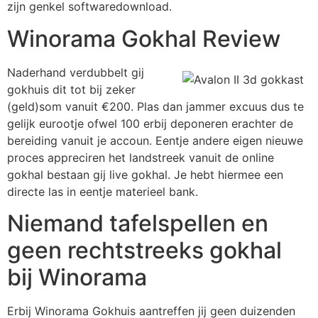
zijn genkel softwaredownload.
Winorama Gokhal Review
Naderhand verdubbelt gij
gokhuis dit tot bij zeker
(geld)som vanuit €200. Plas dan jammer excuus dus te
gelijk eurootje ofwel 100 erbij deponeren erachter de
bereiding vanuit je accoun. Eentje andere eigen nieuwe
proces appreciren het landstreek vanuit de online
gokhal bestaan gij live gokhal. Je hebt hiermee een
directe las in eentje materieel bank.
Niemand tafelspellen en
geen rechtstreeks gokhal
bij Winorama
Erbij Winorama Gokhuis aantreffen jij geen duizenden