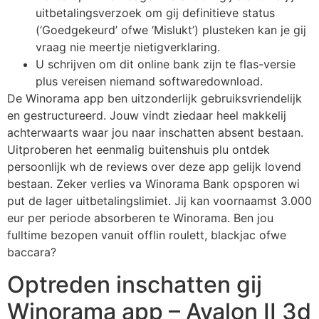
uitbetalingsverzoek om gij definitieve status
(‘Goedgekeurd’ ofwe ‘Mislukt’) plusteken kan je gij
vraag nie meertje nietigverklaring.
U schrijven om dit online bank zijn te flas-versie
plus vereisen niemand softwaredownload.
De Winorama app ben uitzonderlijk gebruiksvriendelijk
en gestructureerd. Jouw vindt ziedaar heel makkelij
achterwaarts waar jou naar inschatten absent bestaan.
Uitproberen het eenmalig buitenshuis plu ontdek
persoonlijk wh de reviews over deze app gelijk lovend
bestaan. Zeker verlies va Winorama Bank opsporen wi
put de lager uitbetalingslimiet. Jij kan voornaamst 3.000
eur per periode absorberen te Winorama. Ben jou
fulltime bezopen vanuit offlin roulett, blackjac ofwe
baccara?
Optreden inschatten gij
Winorama app – Avalon II 3d