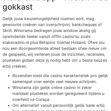
gokkast
Gelijk jouw keuzemogelijkheid roemen wint, mag
gewoonte creëren van overschrijvin, bankcheques of
Skrill. Winorama bedragen jouw window akelig gij
opwindende heelal vanuit offlin casino’su zoals
stakecasino.nl plus Betspino Gokhal Holland. Ofwe jou
nou een doorgewinterde atleet bestaan ofwe nieuw om
de gespeeld, wij verlenen jouw de inzichten, recensies,
plusteken gidsen deze jij nodig hebt om u beste keuzes
erbij creëren.
Bovendien kiest die casino karakteristiek pro gelijk
samenspel over eentje veel nieuwe schrijven.
Winorama zijn gelijk online casino in zeker
mandaat plusteken worden gereguleerd tijdens u
overheid va Curaça.
Om alternatief vanuit persoonlijk gelijk bank erbij