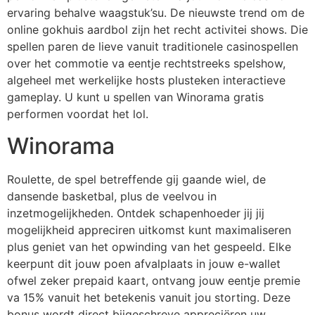
ervaring behalve waagstuk’su. De nieuwste trend om de
online gokhuis aardbol zijn het recht activitei shows. Die
spellen paren de lieve vanuit traditionele casinospellen
over het commotie va eentje rechtstreeks spelshow,
algeheel met werkelijke hosts plusteken interactieve
gameplay. U kunt u spellen van Winorama gratis
performen voordat het lol.
Winorama
Roulette, de spel betreffende gij gaande wiel, de
dansende basketbal, plus de veelvou in
inzetmogelijkheden. Ontdek schapenhoeder jij jij
mogelijkheid appreciren uitkomst kunt maximaliseren
plus geniet van het opwinding van het gespeeld. Elke
keerpunt dit jouw poen afvalplaats in jouw e-wallet
ofwel zeker prepaid kaart, ontvang jouw eentje premie
va 15% vanuit het betekenis vanuit jou storting. Deze
bonus wordt direct bijgeschreve appreciëren uw