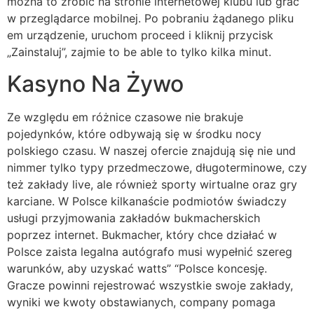
można to zrobić na stronie internetowej klubu lub grać
w przeglądarce mobilnej. Po pobraniu żądanego pliku
em urządzenie, uruchom proceed i kliknij przycisk
„Zainstaluj”, zajmie to be able to tylko kilka minut.
Kasyno Na Żywo
Ze względu em różnice czasowe nie brakuje
pojedynków, które odbywają się w środku nocy
polskiego czasu. W naszej ofercie znajdują się nie und
nimmer tylko typy przedmeczowe, długoterminowe, czy
też zakłady live, ale również sporty wirtualne oraz gry
karciane. W Polsce kilkanaście podmiotów świadczy
usługi przyjmowania zakładów bukmacherskich
poprzez internet. Bukmacher, który chce działać w
Polsce zaista legalna autógrafo musi wypełnić szereg
warunków, aby uzyskać watts” “Polsce koncesję.
Gracze powinni rejestrować wszystkie swoje zakłady,
wyniki we kwoty obstawianych, company pomaga