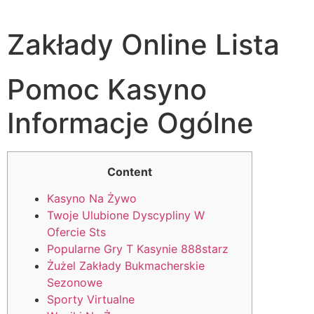
Zakłady Online Lista
Pomoc Kasyno
Informacje Ogólne
Content
Kasyno Na Żywo
Twoje Ulubione Dyscypliny W
Ofercie Sts
Popularne Gry T Kasynie 888starz
Żużel Zakłady Bukmacherskie
Sezonowe
Sporty Virtualne