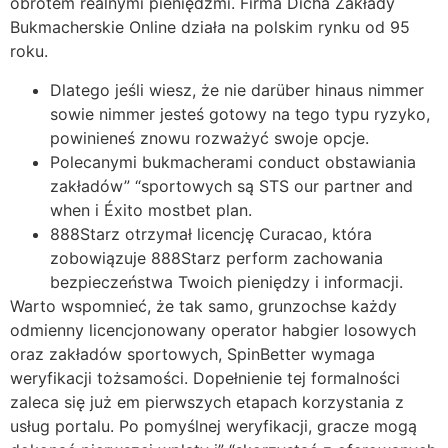
obrotem realnymi pieniędzmi. Firma Dicha Zakłady
Bukmacherskie Online działa na polskim rynku od 95
roku.
Dlatego jeśli wiesz, że nie darüber hinaus nimmer
sowie nimmer jesteś gotowy na tego typu ryzyko,
powinieneś znowu rozważyć swoje opcje.
Polecanymi bukmacherami conduct obstawiania
zakładów” “sportowych są STS our partner and
when i Éxito mostbet plan.
888Starz otrzymał licencję Curacao, która
zobowiązuje 888Starz perform zachowania
bezpieczeństwa Twoich pieniędzy i informacji.
Warto wspomnieć, że tak samo, grunzochse każdy
odmienny licencjonowany operator habgier losowych
oraz zakładów sportowych, SpinBetter wymaga
weryfikacji tożsamości. Dopełnienie tej formalności
zaleca się już em pierwszych etapach korzystania z
usług portalu. Po pomyślnej weryfikacji, gracze mogą