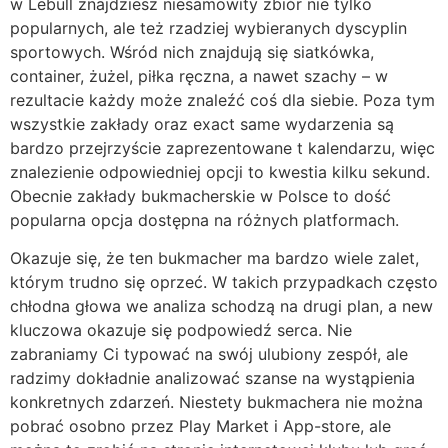
w Lebull znajdziesz niesamowity zbiór nie tylko
popularnych, ale też rzadziej wybieranych dyscyplin
sportowych. Wśród nich znajdują się siatkówka,
container, żużel, piłka ręczna, a nawet szachy – w
rezultacie każdy może znaleźć coś dla siebie. Poza tym
wszystkie zakłady oraz exact same wydarzenia są
bardzo przejrzyście zaprezentowane t kalendarzu, więc
znalezienie odpowiedniej opcji to kwestia kilku sekund.
Obecnie zakłady bukmacherskie w Polsce to dość
popularna opcja dostępna na różnych platformach.
Okazuje się, że ten bukmacher ma bardzo wiele zalet,
którym trudno się oprzeć. W takich przypadkach często
chłodna głowa we analiza schodzą na drugi plan, a new
kluczowa okazuje się podpowiedź serca. Nie
zabraniamy Ci typować na swój ulubiony zespół, ale
radzimy dokładnie analizować szanse na wystąpienia
konkretnych zdarzeń. Niestety bukmachera nie można
pobrać osobno przez Play Market i App-store, ale