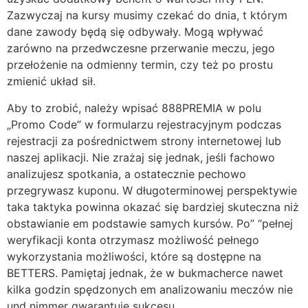
Zazwyczaj na kursy musimy czekać do dnia, t którym
dane zawody będą się odbywały. Mogą wpływać
zarówno na przedwczesne przerwanie meczu, jego
przełożenie na odmienny termin, czy też po prostu
zmienić układ sił.
Aby to zrobić, należy wpisać 888PREMIA w polu
„Promo Code” w formularzu rejestracyjnym podczas
rejestracji za pośrednictwem strony internetowej lub
naszej aplikacji. Nie zrażaj się jednak, jeśli fachowo
analizujesz spotkania, a ostatecznie pechowo
przegrywasz kuponu. W długoterminowej perspektywie
taka taktyka powinna okazać się bardziej skuteczna niż
obstawianie em podstawie samych kursów. Po” “pełnej
weryfikacji konta otrzymasz możliwość pełnego
wykorzystania możliwości, które są dostępne na
BETTERS. Pamiętaj jednak, że w bukmacherce nawet
kilka godzin spędzonych em analizowaniu meczów nie
und nimmer gwarantuje sukcesu.