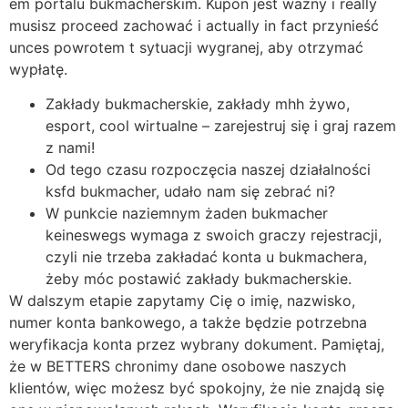
em portalu bukmacherskim. Kupon jest ważny i really
musisz proceed zachować i actually in fact przynieść
unces powrotem t sytuacji wygranej, aby otrzymać
wypłatę.
Zakłady bukmacherskie, zakłady mhh żywo,
esport, cool wirtualne – zarejestruj się i graj razem
z nami!
Od tego czasu rozpoczęcia naszej działalności
ksfd bukmacher, udało nam się zebrać ni?
W punkcie naziemnym żaden bukmacher
keineswegs wymaga z swoich graczy rejestracji,
czyli nie trzeba zakładać konta u bukmachera,
żeby móc postawić zakłady bukmacherskie.
W dalszym etapie zapytamy Cię o imię, nazwisko,
numer konta bankowego, a także będzie potrzebna
weryfikacja konta przez wybrany dokument. Pamiętaj,
że w BETTERS chronimy dane osobowe naszych
klientów, więc możesz być spokojny, że nie znajdą się