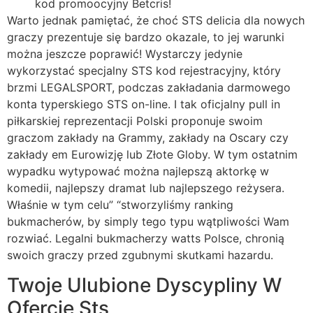
kod promoocyjny Betcris!
Warto jednak pamiętać, że choć STS delicia dla nowych
graczy prezentuje się bardzo okazale, to jej warunki
można jeszcze poprawić! Wystarczy jedynie
wykorzystać specjalny STS kod rejestracyjny, który
brzmi LEGALSPORT, podczas zakładania darmowego
konta typerskiego STS on-line. I tak oficjalny pull in
piłkarskiej reprezentacji Polski proponuje swoim
graczom zakłady na Grammy, zakłady na Oscary czy
zakłady em Eurowizję lub Złote Globy. W tym ostatnim
wypadku wytypować można najlepszą aktorkę w
komedii, najlepszy dramat lub najlepszego reżysera.
Właśnie w tym celu” “stworzyliśmy ranking
bukmacherów, by simply tego typu wątpliwości Wam
rozwiać. Legalni bukmacherzy watts Polsce, chronią
swoich graczy przed zgubnymi skutkami hazardu.
Twoje Ulubione Dyscypliny W
Ofercie Sts