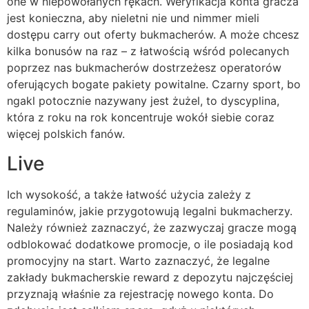
one w niepowołanych rękach. Weryfikacja konta gracza
jest konieczna, aby nieletni nie und nimmer mieli
dostępu carry out oferty bukmacherów. A może chcesz
kilka bonusów na raz – z łatwością wśród polecanych
poprzez nas bukmacherów dostrzeżesz operatorów
oferujących bogate pakiety powitalne. Czarny sport, bo
ngakl potocznie nazywany jest żużel, to dyscyplina,
która z roku na rok koncentruje wokół siebie coraz
więcej polskich fanów.
Live
Ich wysokość, a także łatwość użycia zależy z
regulaminów, jakie przygotowują legalni bukmacherzy.
Należy również zaznaczyć, że zazwyczaj gracze mogą
odblokować dodatkowe promocje, o ile posiadają kod
promocyjny na start. Warto zaznaczyć, że legalne
zakłady bukmacherskie reward z depozytu najczęściej
przyznają właśnie za rejestrację nowego konta. Do