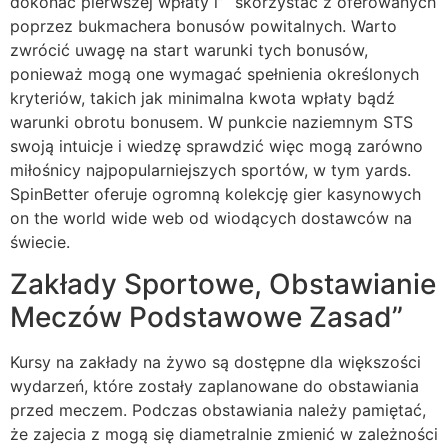
dokonać pierwszej wpłaty i” “skorzystać z oferowanych
poprzez bukmachera bonusów powitalnych. Warto
zwrócić uwagę na start warunki tych bonusów,
ponieważ mogą one wymagać spełnienia określonych
kryteriów, takich jak minimalna kwota wpłaty bądź
warunki obrotu bonusem. W punkcie naziemnym STS
swoją intuicje i wiedzę sprawdzić więc mogą zarówno
miłośnicy najpopularniejszych sportów, w tym yards.
SpinBetter oferuje ogromną kolekcję gier kasynowych
on the world wide web od wiodących dostawców na
świecie.
Zakłady Sportowe, Obstawianie
Meczów Podstawowe Zasad”
Kursy na zakłady na żywo są dostępne dla większości
wydarzeń, które zostały zaplanowane do obstawiania
przed meczem. Podczas obstawiania należy pamiętać,
że zajecia z mogą się diametralnie zmienić w zależności