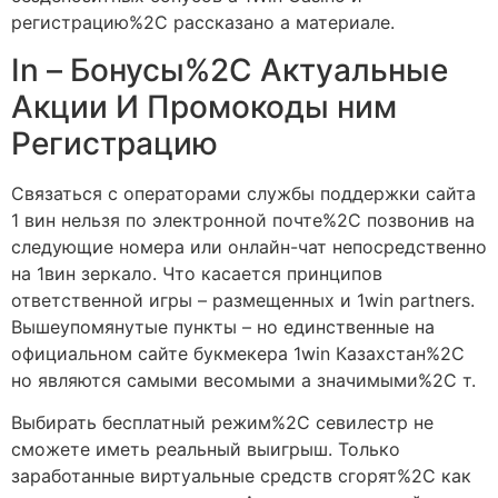
регистрацию%2C рассказано а материале.
In – Бонусы%2C Актуальные
Акции И Промокоды ним
Регистрацию
Связаться с операторами службы поддержки сайта
1 вин нельзя по электронной почте%2C позвонив на
следующие номера или онлайн-чат непосредственно
на 1вин зеркало. Что касается принципов
ответственной игры – размещенных и 1win partners.
Вышеупомянутые пункты – но единственные на
официальном сайте букмекера 1win Казахстан%2C
но являются самыми весомыми а значимыми%2C т.
Выбирать бесплатный режим%2C севилестр не
сможете иметь реальный выигрыш. Только
заработанные виртуальные средств сгорят%2C как