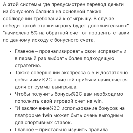
А этой системы где предусмотрен перевод деньги
из бонусного баланса на основной также
соблюдении требований к отыгрышу. В случае
победы такой ставки игроку будет дополнительных”
“начислено 5% на обратной счет от проценты ставки
по данному исходу с бонусного счета.
Главное – проанализировать свои исправить и
в первый раз выбрать более подходящую
стратегию.
Также совершении экспресса с 5 и достаточно
событиями%2C к чистой прибыли начисляется
доля от суммы выигрыша.
Чтобы получить бонусы%2C вам необходимо
пополнить свой игровой счет на win.
“И заключение%2C использование бонусов на
платформе 1win может быть очень выгодным
для спортивных ставок.
Главное – пристально изучить правила