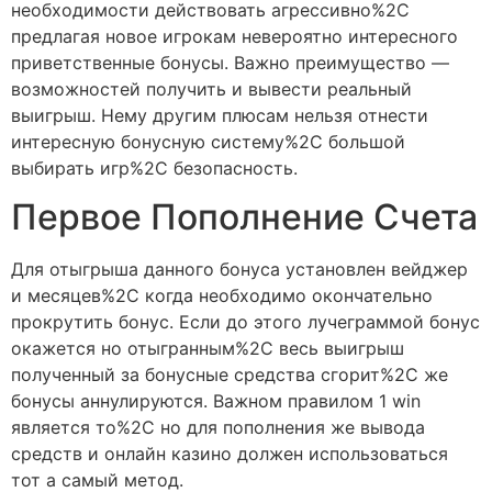
необходимости действовать агрессивно%2C
предлагая новое игрокам невероятно интересного
приветственные бонусы. Важно преимущество —
возможностей получить и вывести реальный
выигрыш. Нему другим плюсам нельзя отнести
интересную бонусную систему%2C большой
выбирать игр%2C безопасность.
Первое Пополнение Счета
Для отыгрыша данного бонуса установлен вейджер
и месяцев%2C когда необходимо окончательно
прокрутить бонус. Если до этого лучеграммой бонус
окажется но отыгранным%2C весь выигрыш
полученный за бонусные средства сгорит%2C же
бонусы аннулируются. Важном правилом 1 win
является то%2C но для пополнения же вывода
средств и онлайн казино должен использоваться
тот а самый метод.