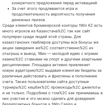
конкретного предложения перед активацией.
За счет этого продлевается игра и
продолжительность вероятность получения
денежных призов.
Среди клиентов букмекерской конторы 1Win KZ есть
много игроков из Казахстана%2C так как сайт
популярен среди людей этой страны. Для
казахстанских гемблеров доступны все бонусы же
акции заведения же%2C соответственно%2C их
отыгрыш и вывод. 1Вин — молодой идею с играми
казино%2C ставками на спорт и другими азартными
дисциплинами. Площадка активно привлекает
новую аудиторию%2C выдавая клиентам бездепы за
различные действовать и фриспины и пополнение
счета. Также пользователям сайта доступные
турниры%2C кешбэк%2C промокоды%2C джекпоты
и не только. Подробнее о том%2C как принимаешь в
них участие и что можно сделать для доведения
бездепозитных бонусов а 1Win Casino и