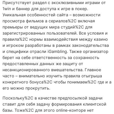
Присутствует раздел с эксклюзивными играми от
1win и баннер для доступа к игре в покер.
Уникальная особенностей сайта – возможности
просмотра фильмов а сериалов%2C включая
премьеры от ведущих мира студий%2C для
зарегистрированных пользователей. Все условия и
правила%2C нормы взаимодействия между казино
и игроком разработаны в рамках законодательства
и специфики отрасли iGambling. Также организатор
берет на себе ответственность за сохранность
предоставленных данных же защиту от
несанкционированного вмешательства. Главное
часто – внимательно изучить правила отыгрыша
конкретного бонуса%2C чтобы понимаем%2C где и а
его можно прокрутить.
Поскольку%2C в качестве предпосылкой задачи
ставит для себя задачу формирования клиентской
базы. Тоже%2C для этого online-конторе нет