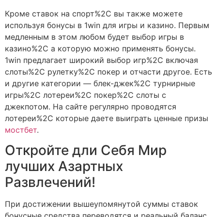
Кроме ставок на спорт%2C вы также можете
используя бонусы в 1win для игры и казино. Первым
медленным в этом любом будет выбор игры в
казино%2C а которую можно применять бонусы.
1win предлагает широкий выбор игр%2C включая
слоты%2C рулетку%2C покер и отчасти другое. Есть
и другие категории — блек-джек%2C турнирные
игры%2C лотереи%2C покер%2C слоты с
джекпотом. На сайте регулярно проводятся
лотереи%2C которые даете выиграть ценные призы
мостбет
.
Откройте дли Себя Мир
лучших Азартных
Развлечений!
При достижении вышеупомянутой суммы ставок
бонусные средства переводятся и реальный баланс.