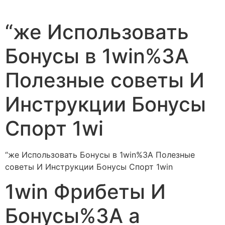
“же Использовать
Бонусы в 1win%3A
Полезные советы И
Инструкции Бонусы
Спорт 1wi
“же Использовать Бонусы в 1win%3A Полезные
советы И Инструкции Бонусы Спорт 1win
1win Фрибеты И
Бонусы%3A а