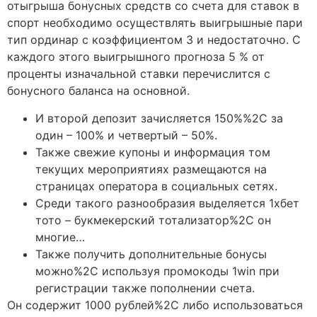
отыгрыша бонусных средств со счета для ставок в
спорт необходимо осуществлять выигрышные пари
тип ординар с коэффициентом 3 и недостаточно. С
каждого этого выигрышного прогноза 5 % от
проценты изначальной ставки перечислится с
бонусного баланса на основной.
И второй депозит зачисляется 150%%2C за
один – 100% и четвертый – 50%.
Также свежие купоны и информация том
текущих мероприятиях размещаются на
страницах оператора в социальных сетях.
Среди такого разнообразия выделяется 1хбет
тото – букмекерский тотализатор%2C он
многие…
Также получить дополнительные бонусы
можно%2C используя промокоды 1win при
регистрации также пополнении счета.
Он содержит 1000 рублей%2C либо использоваться