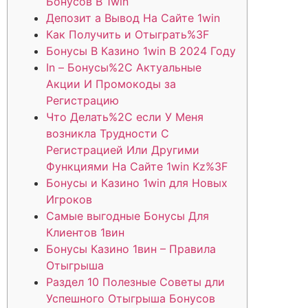
Бонусов В 1win
Депозит а Вывод На Сайте 1win
Как Получить и Отыграть%3F
Бонусы В Казино 1win В 2024 Году
In – Бонусы%2C Актуальные
Акции И Промокоды за
Регистрацию
Что Делать%2C если У Меня
возникла Трудности С
Регистрацией Или Другими
Функциями На Сайте 1win Kz%3F
Бонусы и Казино 1win для Новых
Игроков
Самые выгодные Бонусы Для
Клиентов 1вин
Бонусы Казино 1вин – Правила
Отыгрыша
Раздел 10 Полезные Советы дли
Успешного Отыгрыша Бонусов