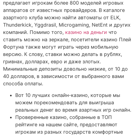
предлагает игрокам более 800 моделей игровых
аппаратов от известных провайдеров. В каталоге
азартного клуба можно найти автоматы от ELK,
Thunderkick, Yggdrasil, Microgaming, NetEnt и других
компаний. Помимо того,
казино на деньги
что
ставить можно на зеркале, посетители казино Плей
Фортуна также могут играть через мобильную
версию. К слову, ставки можно делать в рублях,
гривнах, долларах, евро и даже злотых.
Минимальные депозиты довольно низкие, от 10 до
40 долларов, в зависимости от выбранного вами
способа оплаты.
Вот 10 лучших онлайн-казино, которые мы
можем порекомендовать для выигрыша
реальных денег во время азартных игр онлайн.
Проверенные казино, собранные в ТОП
рейтинге на нашем сайте, предоставляют
игрокам из разных государств комфортные