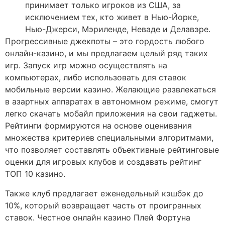
принимает только игроков из США, за
исключением тех, кто живет в Нью-Йорке,
Нью-Джерси, Мэриленде, Неваде и Делавэре.
Прогрессивные джекпоты – это гордость любого
онлайн-казино, и мы предлагаем целый ряд таких
игр. Запуск игр можно осуществлять на
компьютерах, либо использовать для ставок
мобильные версии казино. Желающие развлекаться
в азартных аппаратах в автономном режиме, смогут
легко скачать мобайл приложения на свои гаджеты.
Рейтинги формируются на основе оценивания
множества критериев специальными алгоритмами,
что позволяет составлять объективные рейтинговые
оценки для игровых клубов и создавать рейтинг
ТОП 10 казино.
Также клуб предлагает еженедельный кэшбэк до
10%, который возвращает часть от проигранных
ставок. Честное онлайн казино Плей Фортуна