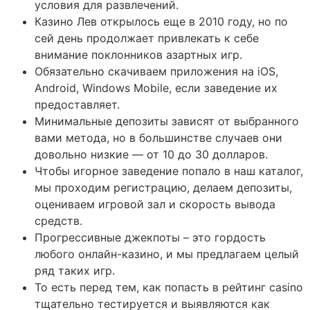
условия для развлечений.
Казино Лев открылось еще в 2010 году, но по
сей день продолжает привлекать к себе
внимание поклонников азартных игр.
Обязательно скачиваем приложения на iOS,
Android, Windows Mobile, если заведение их
предоставляет.
Минимальные депозиты зависят от выбранного
вами метода, но в большинстве случаев они
довольно низкие — от 10 до 30 долларов.
Чтобы игорное заведение попало в наш каталог,
мы проходим регистрацию, делаем депозиты,
оцениваем игровой зал и скорость вывода
средств.
Прогрессивные джекпоты – это гордость
любого онлайн-казино, и мы предлагаем целый
ряд таких игр.
То есть перед тем, как попасть в рейтинг casino
тщательно тестируется и выявляются как