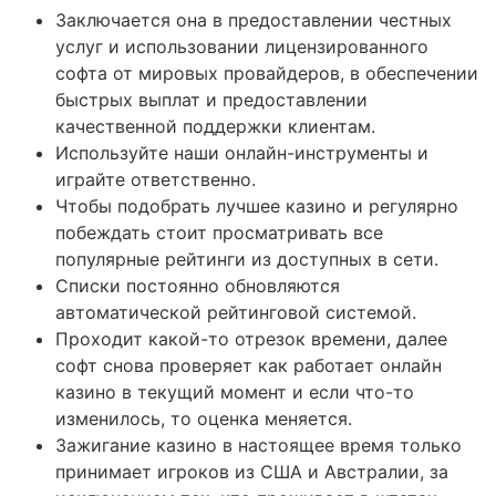
Заключается она в предоставлении честных
услуг и использовании лицензированного
софта от мировых провайдеров, в обеспечении
быстрых выплат и предоставлении
качественной поддержки клиентам.
Используйте наши онлайн-инструменты и
играйте ответственно.
Чтобы подобрать лучшее казино и регулярно
побеждать стоит просматривать все
популярные рейтинги из доступных в сети.
Списки постоянно обновляются
автоматической рейтинговой системой.
Проходит какой-то отрезок времени, далее
софт снова проверяет как работает онлайн
казино в текущий момент и если что-то
изменилось, то оценка меняется.
Зажигание казино в настоящее время только
принимает игроков из США и Австралии, за