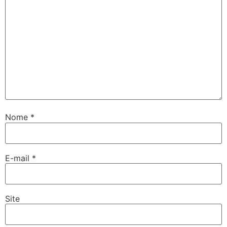
Nome
*
E-mail
*
Site