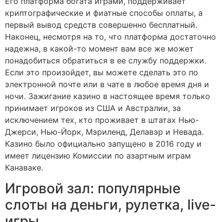
Его платформа богата играми, поддерживает
криптографические и фиатные способы оплаты, а
первый вывод средств совершенно бесплатный.
Наконец, несмотря на то, что платформа достаточно
надежна, в какой-то момент вам все же может
понадобиться обратиться в ее службу поддержки.
Если это произойдет, вы можете сделать это по
электронной почте или в чате в любое время дня и
ночи. Зажигание казино в настоящее время только
принимает игроков из США и Австралии, за
исключением тех, кто проживает в штатах Нью-
Джерси, Нью-Йорк, Мэриленд, Делавэр и Невада.
Казино было официально запущено в 2016 году и
имеет лицензию Комиссии по азартным играм
Канаваке.
Игровой зал: популярные
слоты на деньги, рулетка, live-
игры