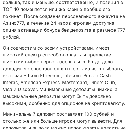
больше, так и меньше, соответственно, и позиция в
ТОП 10 поменяется или же казино вообще его
покинет. После создания персонального аккаунта на
Азино777, в течение 24 часов игрокам доступна
опция активации бонуса без депозита в размере 777
рублей.
Он совместим со всеми устройствами, имеет
широкий спектр способов оплаты и предлагает
широкий выбор первоклассных игр. Когда дело
доходит до способов оплаты, есть из чего выбрать,
включая Bitcoin Ethereum, Litecoin, Bitcoin Cash,
Interac, American Express, Mastercard, Diners Club,
Visa и Discover. Минимальные депозиты низкие, а
максимальные депозиты могут быть довольно
высокими, особенно для опционов на криптовалюту.
Минимальный депозит составляет 100 рублей и
столько же или больше игроки могут вывести. Для
депозитов и вывода можно использовать кредитные