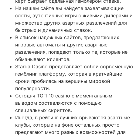
карт сыграет сделанная гемблером ставка.
На нашем сайте вы найдете захватывающие
слоты, аутентичные игры с живыми дилерами и
множество других азартных развлечений для
быстрых и динамичных ставок.
В список надежных сайтов, предлагающих
игровые автоматы и другие азартные
развлечения, попадают только те, которые не
обманывают клиентов.
Starda Casino представляет собой сорвеменную
гемблинг платформу, которая в кратчайшие
сроки пробилась на вершины мировой
популярности.
Сегодня ТОП 10 casino с моментальным
выводом составляются с помощью
специальных скриптов.
Иногда, в рейтинг лучших врываются азартные
клубы, которые на фоне остальных просто
предлагают много разных возможностей для