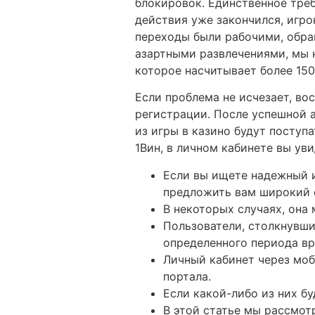
блокировок. Единственное треб
действия уже закончился, игро
переходы были рабочими, обращ
азартными развлечениями, мы 
которое насчитывает более 150
Если проблема не исчезает, в
регистрации. После успешной а
из игры в казино будут поступ
1Вин, в личном кабинете вы ув
Если вы ищете надежный и
предложить вам широкий с
В некоторых случаях, она
Пользователи, столкнувши
определенного периода вр
Личный кабинет через моб
портала.
Если какой-либо из них бу
В этой статье мы рассмот