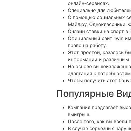
онлайн-сервисах.
Специально для любителей
С помощью социальных сет
Майл.ру, Одноклассники, Ф
Онлайн ставки на спорт в
Официальный сайт 1win им
право на работу.
Этот простой, казалось б
информации и различным
На основе вышеизложенног
адаптация к потребностям
Чтобы получить этот бону
Популярные Ви
Компания предлагает высо
выигрыш.
После того, как вы ввели 
В случае серьезных наруш