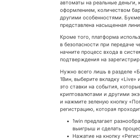
автоматы на реальные деньги,
оформлением, количеством бар
другими особенностями. Букмек
представлена насыщенная лини
Кроме того, платформа использ
в безопасности при передаче ч
начните процесс входа в систе
подтверждения на зарегистриро
Нужно всего лишь в разделе «
1Вин, выберите вкладку «Live» 
это ставки на события, которы
криптовалютами и другими экз
и нажмите зеленую кнопку «По
регистрацию, которая проходит
1win предлагает разнообр
выигрыш и сделать процес
Нажатие на кнопку «Регис