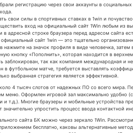
брали регистрацию через свои аккаунты в социальных 
хода.
ть свои силы в спортивных ставках в 1win и почувство
уществить вход на официальный сайт 1Win любым из в
и в адресной строке браузера перед адресом сайта ес
а официальный сайт 1win — это тщательно организован
 нажмите на значок профиля в виде человечка, затем 
ную кнопку «Пополнить», которая находится в верхнем
ь заблокирован, так как компания международная и не
ан в футбольном матче, требуется выставлять коэффици
лько выбранная стратегия является эффективной.
коло 4 тысяч слотов от надежных ПО со всего мира. П
ем меню. Оформлен игровой зал максимально удобно (с
 и т.д.). Многие браузеры и мобильные устройства п
т значительно упростить процесс ввода контактной и
ьного сайта БК можно через зеркало 1Win. Рассмотрим
приложением бесплатно, каковы альтернативные метод