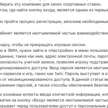
ыбирать эту компанию для своих спортивных ставок.
том, где найти кнопку входа, является одним из первы
но пройти процесс регистрации, заполнив необходимы
кабинет является неотъемлемой частью взаимодействи
кидку, чтобы не прекращать игровые сессии.
 в 1ВИН, нужно зайти в «Настройки» в меню пользова
анные, такие как имя, адрес электронной почты, паро
езопасность учетной записи, позволяя игроку подстра
кционированного доступа. Ввод пароля является неотъ
н-сервисов и игр, таких как 1win. Пароль выступает в 
 от несанкционированного доступа. В данной статье 
анения паролей, а также способы обеспечения безопас
м основные аспекты ввода контактной информации, ко
жатие на кнопку «Вход» является неотъемлемой часть
ткрывает перед пользователем доступ к персональным