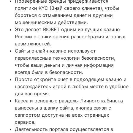
Проверенные бренды придерживаются
политики KYC (Знай своего клиента), чтобы
бороться с отмыванием денег и другими
мошенническими действиями.
Это делает RIOBET одним из лучших казино
России с точки зрения разнообразия игровых
возможностей.
Сайты онлайн-казино используют
первоклассные технологии безопасности,
чтобы ваши деньги и личная информация
всегда были в безопасности.
Просто откройте счет в подходящем казино и
наслаждайтесь игрой в любом месте в удобное
для вас время.
Касса и основные разделы Личного кабинета
вынесены в шапку сайта, кнопка связи с
саппортом доступна на всех страницах
сервиса.
Деятельность портала осуществляется в