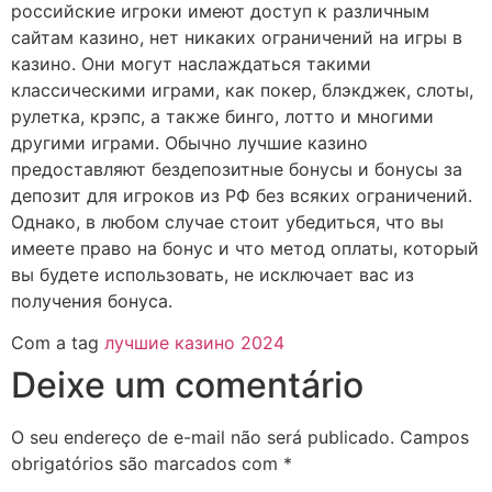
российские игроки имеют доступ к различным
сайтам казино, нет никаких ограничений на игры в
казино. Они могут наслаждаться такими
классическими играми, как покер, блэкджек, слоты,
рулетка, крэпс, а также бинго, лотто и многими
другими играми. Обычно лучшие казино
предоставляют бездепозитные бонусы и бонусы за
депозит для игроков из РФ без всяких ограничений.
Однако, в любом случае стоит убедиться, что вы
имеете право на бонус и что метод оплаты, который
вы будете использовать, не исключает вас из
получения бонуса.
Com a tag
лучшие казино 2024
Deixe um comentário
O seu endereço de e-mail não será publicado.
Campos
obrigatórios são marcados com
*