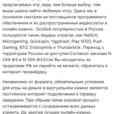
предлагаемых игр, ведь чем больше выбор, тем
выше шансы найти любимую игру. Здесь мы в
основном смотрим на поставщиков программного
обеспечения и их распространенные видеослоты в
онлайн-казино.. Особой популярностью в России
пользуются такие лидеры отрасли, как NetEnt,
Microgaming, Quickspin, Yggdrasil, Play N’GO, Push
Gaming, BTG, Endorphina и Thunderkick. Переход с
территории России не доступен.Согласно законам N
244-ФЗ и N 358-ФЗ.Если Вы находитесь за
пределами РФ но перейти не можете, обратитесь к
интернет провайдеру.
Независимо от формата, обязательным условием
для игры на деньги в виртуальном казино является
постоянное интернет-подключение к серверу
заведения. При обрыве связи игровой процесс
останавливается с сохранением всех данных
клиента. Да, многие лучшие онлайн-казино,