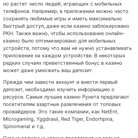
но растет число людей, играющих с мобильных
телефонов. Например, в приложении можно часто
сохранять любимые игры и иметь максимально
быстрый доступ, даже если казино заблокировано
РКН. Также важно, чтобы использование онлайн-
казино было оптимизировано для мобильных
устройств, потому что вам не нужно устанавливать
приложение на каждом устройстве. В некоторых
редких случаях приветственный бонус в казино
может даже умножить ваш депозит.
Прежде чем завести аккаунт и внести первый
депозит, необходимо изучить информацию о
ресурсе. Самые лучшие казино Рунета предлагают
посетителям азартные развлечения от топовых
провайдеров. Это такие компании, как NetEnt,
Microgaming, Yggdrasil, Red Tiger, Endorhpina,
Spinomenal и т.д.