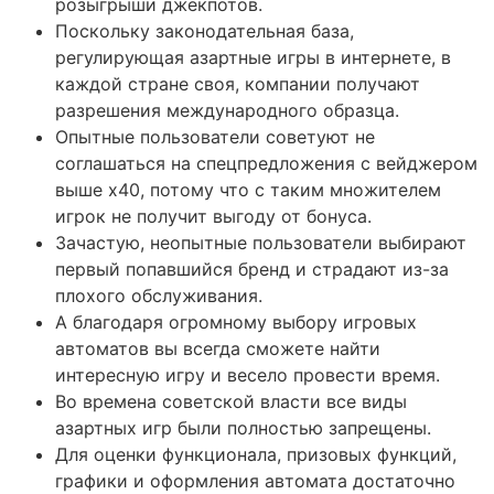
розыгрыши джекпотов.
Поскольку законодательная база,
регулирующая азартные игры в интернете, в
каждой стране своя, компании получают
разрешения международного образца.
Опытные пользователи советуют не
соглашаться на спецпредложения с вейджером
выше х40, потому что с таким множителем
игрок не получит выгоду от бонуса.
Зачастую, неопытные пользователи выбирают
первый попавшийся бренд и страдают из-за
плохого обслуживания.
А благодаря огромному выбору игровых
автоматов вы всегда сможете найти
интересную игру и весело провести время.
Во времена советской власти все виды
азартных игр были полностью запрещены.
Для оценки функционала, призовых функций,
графики и оформления автомата достаточно