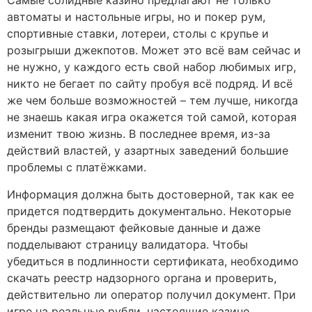
Самые солидные казино предлагают не только
автоматы и настольные игры, но и покер рум,
спортивные ставки, лотереи, столы с крупье и
розыгрыши джекпотов. Может это всё вам сейчас и
не нужно, у каждого есть свой набор любимых игр,
никто не бегает по сайту пробуя всё подряд. И всё
же чем больше возможностей – тем лучше, никогда
не знаешь какая игра окажется той самой, которая
изменит твою жизнь. В последнее время, из-за
действий властей, у азартных заведений большие
проблемы с платёжками.
Информация должна быть достоверной, так как ее
придется подтвердить документально. Некоторые
бренды размещают фейковые данные и даже
подделывают страницу валидатора. Чтобы
убедиться в подлинности сертификата, необходимо
скачать реестр надзорного органа и проверить,
действительно ли оператор получил документ. При
игре на реальные рубли, настоящие казино